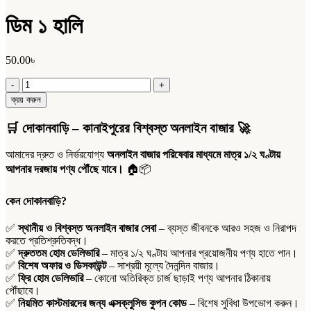
ডিম ১ হালি
50.00
৳
ক্রয় করুন
🛒
দোকানবাড়ি – কানাইপুরের বিশ্বস্ত অনলাইন বাজার
🚀
আমাদের দ্রুত ও নির্ভরযোগ্য
অনলাইন বাজার পরিষেবার মাধ্যমে মাত্র ১/২ ঘণ্টায়
আপনার দরজায় পণ্য পৌঁছে যাবে।
🏠📦
কেন দোকানবাড়ি?
✅
স্থানীয় ও বিশ্বস্ত অনলাইন বাজার সেবা
– ব্যস্ত জীবনকে আরও সহজ ও নিরাপদ
করতে প্রতিশ্রুতিবদ্ধ।
✅
দ্রুততম হোম ডেলিভারি
– মাত্র ১/২ ঘণ্টায় আপনার প্রয়োজনীয় পণ্য হাতে পান।
✅
বিশেষ অফার ও ডিসকাউন্ট
– সাশ্রয়ী মূল্যে দৈনন্দিন বাজার।
✅
ফ্রি হোম ডেলিভারি
– কোনো অতিরিক্ত চার্জ ছাড়াই পণ্য আপনার ঠিকানায়
পৌঁছাবে।
✅
নিয়মিত কাস্টমারদের জন্য এক্সক্লুসিভ কুপন কোড
– বিশেষ সুবিধা উপভোগ করুন।