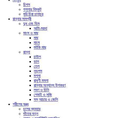
চিপস
পপুলার বিস্কুট
মুরি চিরা চানাচুর
রান্নার সামগ্রী
দুধ এবং ডিম
আটা-ময়দা
মাংস ও মাছ
মাছ
মাংস
শুটকি মাছ
রান্না
চাউল
ডাল
তেল
নুডলস
মশলা
রাধুণী মসলা
রান্নার অন্যান্য উপকরণ
লবণ ও চিনি
শেমাই ও সুজি
সস্ আচার ও জেলি
শরীলের যন্ত্র
চুলের ব্যবহার
দাঁতের যত্ন