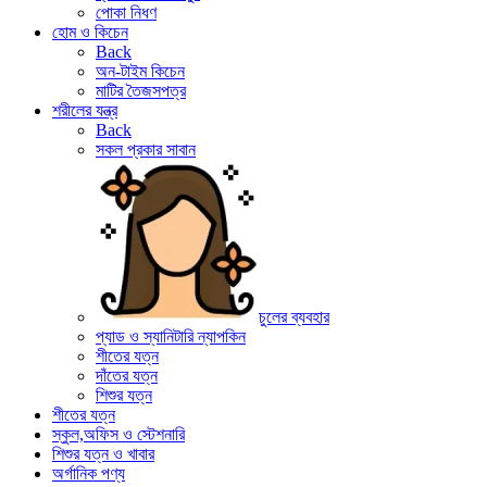
পোকা নিধণ
হোম ও কিচেন
Back
অন-টাইম কিচেন
মাটির তৈজসপত্র
শরীলের যন্ত্র
Back
সকল প্রকার সাবান
চুলের ব্যবহার
প্যাড ও স্যানিটারি ন্যাপকিন
শীতের যত্ন
দাঁতের যত্ন
শিশুর যত্ন
শীতের যত্ন
স্কুল,অফিস ও স্টেশনারি
শিশুর যত্ন ও খাবার
অর্গানিক পণ্য