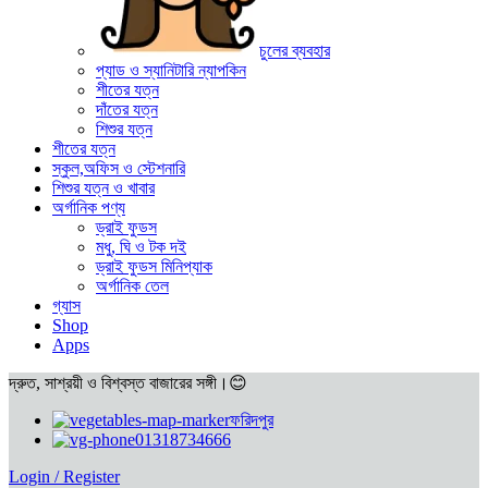
চুলের ব্যবহার
প্যাড ও স্যানিটারি ন্যাপকিন
শীতের যত্ন
দাঁতের যত্ন
শিশুর যত্ন
শীতের যত্ন
স্কুল,অফিস ও স্টেশনারি
শিশুর যত্ন ও খাবার
অর্গানিক পণ্য
ড্রাই ফুডস
মধু, ঘি ও টক দই
ড্রাই ফুডস মিনিপ্যাক
অর্গানিক তেল
গ্যাস
Shop
Apps
দ্রুত, সাশ্রয়ী ও বিশ্বস্ত বাজারের সঙ্গী।😊
ফরিদপুর
01318734666
Login / Register