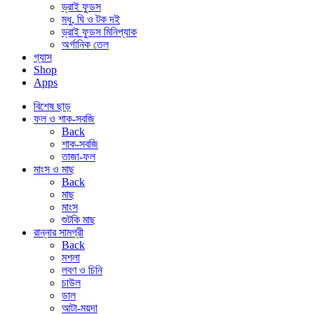
ড্রাই ফুডস
মধু, ঘি ও টক দই
ড্রাই ফুডস মিনিপ্যাক
অর্গানিক তেল
গ্যাস
Shop
Apps
বিশেষ ছাড়
ফল ও শাক-সবজি
Back
শাক-সবজি
তাজা-ফল
মাংস ও মাছ
Back
মাছ
মাংস
শুটকি মাছ
রান্নার সামগ্রী
Back
মশলা
লবণ ও চিনি
চাউল
ডাল
আটা-ময়দা