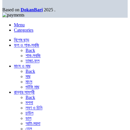
Based on
DokanBari
2025
.
Menu
Categories
বিশেষ ছাড়
ফল ও শাক-সবজি
Back
শাক-সবজি
তাজা-ফল
মাংস ও মাছ
Back
মাছ
মাংস
শুটকি মাছ
রান্নার সামগ্রী
Back
মশলা
লবণ ও চিনি
চাউল
ডাল
আটা-ময়দা
তেল