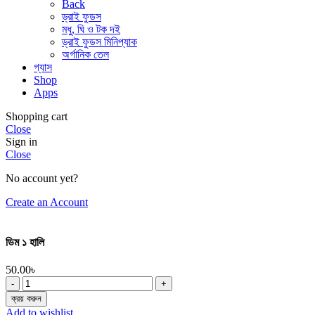
Back
ড্রাই ফুডস
মধু, ঘি ও টক দই
ড্রাই ফুডস মিনিপ্যাক
অর্গানিক তেল
গ্যাস
Shop
Apps
Shopping cart
Close
Sign in
Close
No account yet?
Create an Account
ডিম ১ হালি
50.00
৳
ক্রয় করুন
Add to wishlist