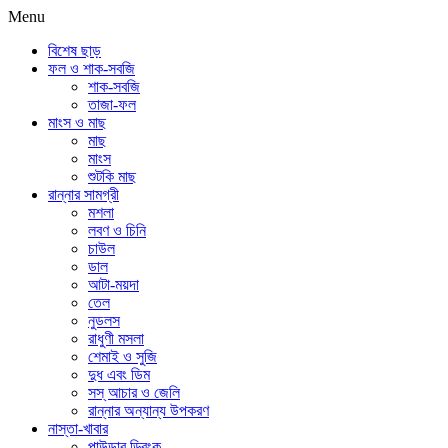
Menu
বিশেষ ছাড়
ফল ও শাক-সবজি
শাক-সবজি
তাজা-ফল
মাংস ও মাছ
মাছ
মাংস
শুটকি মাছ
রান্নার সামগ্রী
মশলা
লবণ ও চিনি
চাউল
ডাল
আটা-ময়দা
তেল
নুডলস
রাধুণী মসলা
শেমাই ও সুজি
দুধ এবং ডিম
সস্ আচার ও জেলি
রান্নার অন্যান্য উপকরণ
নাস্তা-খাবার
পাউডার ড্রিংক