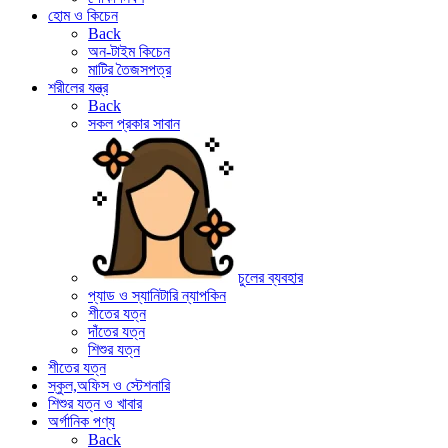
হোম ও কিচেন
Back
অন-টাইম কিচেন
মাটির তৈজসপত্র
শরীলের যন্ত্র
Back
সকল প্রকার সাবান
চুলের ব্যবহার
প্যাড ও স্যানিটারি ন্যাপকিন
শীতের যত্ন
দাঁতের যত্ন
শিশুর যত্ন
শীতের যত্ন
স্কুল,অফিস ও স্টেশনারি
শিশুর যত্ন ও খাবার
অর্গানিক পণ্য
Back