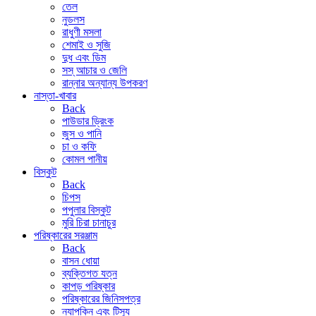
তেল
নুডলস
রাধুণী মসলা
শেমাই ও সুজি
দুধ এবং ডিম
সস্ আচার ও জেলি
রান্নার অন্যান্য উপকরণ
নাস্তা-খাবার
Back
পাউডার ড্রিংক
জুস ও পানি
চা ও কফি
কোমল পানীয়
বিস্কুট
Back
চিপস
পপুলার বিস্কুট
মুরি চিরা চানাচুর
পরিষ্কারের সরঞ্জাম
Back
বাসন ধোয়া
ব্যক্তিগত যত্ন
কাপড় পরিষ্কার
পরিষ্কারের জিনিসপত্র
ন্যাপকিন এবং টিস্যু