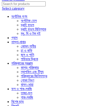
Select category
অর্গানিক পণ্য
অর্গানিক তেল
ড্রাই ফুডস
ড্রাই ফুডস মিনিপ্যাক
মধু, ঘি ও টক দই
গ্যাস
নাস্তা-খাবার
কোমল পানীয়
চা ও কফি
জুস ও পানি
পাউডার ড্রিংক
পরিষ্কারের সরঞ্জাম
কাপড় পরিষ্কার
ন্যাপকিন এবং টিস্যু
পরিষ্কারের জিনিসপত্র
পোকা নিধণ
বাসন ধোয়া
ফল ও শাক-সবজি
তাজা-ফল
শাক-সবজি
বিশেষ ছাড়
বিস্কুট