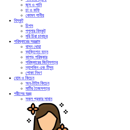
জুস ও পানি
চা ও কফি
কোমল পানীয়
বিস্কুট
চিপস
পপুলার বিস্কুট
মুরি চিরা চানাচুর
পরিষ্কারের সরঞ্জাম
বাসন ধোয়া
ব্যক্তিগত যত্ন
কাপড় পরিষ্কার
পরিষ্কারের জিনিসপত্র
ন্যাপকিন এবং টিস্যু
পোকা নিধণ
হোম ও কিচেন
অন-টাইম কিচেন
মাটির তৈজসপত্র
শরীলের যন্ত্র
সকল প্রকার সাবান