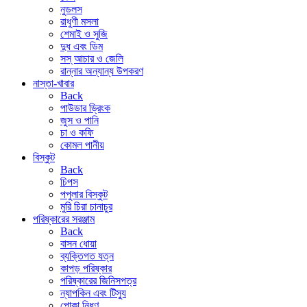
নুডলস
রাধুণী মসলা
শেমাই ও সুজি
দুধ এবং ডিম
সস্ আচার ও জেলি
রান্নার অন্যান্য উপকরণ
নাস্তা-খাবার
Back
পাউডার ড্রিংক
জুস ও পানি
চা ও কফি
কোমল পানীয়
বিস্কুট
Back
চিপস
পপুলার বিস্কুট
মুরি চিরা চানাচুর
পরিষ্কারের সরঞ্জাম
Back
বাসন ধোয়া
ব্যক্তিগত যত্ন
কাপড় পরিষ্কার
পরিষ্কারের জিনিসপত্র
ন্যাপকিন এবং টিস্যু
পোকা নিধণ