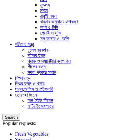
নুডলস
মশলা
রাধুণী মসলা
রান্নার অন্যান্য উপকরণ
লবণ ও চিনি
শেমাই ও সুজি
সস্ আচার ও জেলি
শরীলের যন্ত্র
চুলের ব্যবহার
দাঁতের যত্ন
প্যাড ও স্যানিটারি ন্যাপকিন
শীতের যত্ন
সকল প্রকার সাবান
শিশুর যত্ন
শিশুর যত্ন ও খাবার
স্কুল,অফিস ও স্টেশনারি
হোম ও কিচেন
অন-টাইম কিচেন
মাটির তৈজসপত্র
Search
Popular requests:
Fresh Vegetables
Seafood