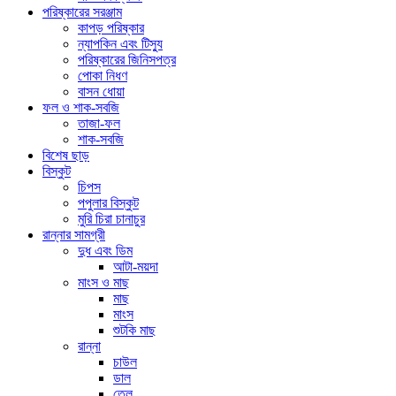
পরিষ্কারের সরঞ্জাম
কাপড় পরিষ্কার
ন্যাপকিন এবং টিস্যু
পরিষ্কারের জিনিসপত্র
পোকা নিধণ
বাসন ধোয়া
ফল ও শাক-সবজি
তাজা-ফল
শাক-সবজি
বিশেষ ছাড়
বিস্কুট
চিপস
পপুলার বিস্কুট
মুরি চিরা চানাচুর
রান্নার সামগ্রী
দুধ এবং ডিম
আটা-ময়দা
মাংস ও মাছ
মাছ
মাংস
শুটকি মাছ
রান্না
চাউল
ডাল
তেল