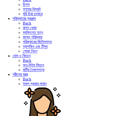
চিপস
পপুলার বিস্কুট
মুরি চিরা চানাচুর
পরিষ্কারের সরঞ্জাম
Back
বাসন ধোয়া
ব্যক্তিগত যত্ন
কাপড় পরিষ্কার
পরিষ্কারের জিনিসপত্র
ন্যাপকিন এবং টিস্যু
পোকা নিধণ
হোম ও কিচেন
Back
অন-টাইম কিচেন
মাটির তৈজসপত্র
শরীলের যন্ত্র
Back
সকল প্রকার সাবান