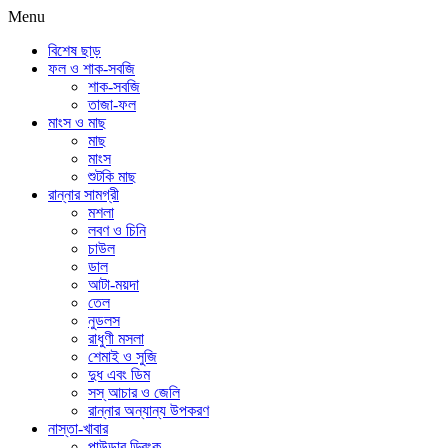
Menu
বিশেষ ছাড়
ফল ও শাক-সবজি
শাক-সবজি
তাজা-ফল
মাংস ও মাছ
মাছ
মাংস
শুটকি মাছ
রান্নার সামগ্রী
মশলা
লবণ ও চিনি
চাউল
ডাল
আটা-ময়দা
তেল
নুডলস
রাধুণী মসলা
শেমাই ও সুজি
দুধ এবং ডিম
সস্ আচার ও জেলি
রান্নার অন্যান্য উপকরণ
নাস্তা-খাবার
পাউডার ড্রিংক