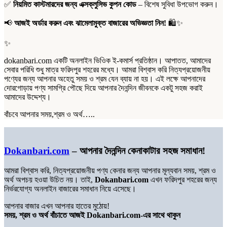
✅
নিয়মিত কাস্টমারদের জন্য এক্সক্লুসিভ কুপন কোড
– বিশেষ সুবিধা উপভোগ করুন।
📢
আজই অর্ডার করুন এবং ঝামেলামুক্ত বাজারের অভিজ্ঞতা নিন!
🛍️✨
✨
dokanbari.com একটি অনলাইন ভিওিক ই-কমার্স প্রতিষ্ঠান। আপাতত, আমাদের
সেবার পরিধি শুধু মাত্র ফরিদপুর শহরের মধ্যে। আমরা বিশ্বাস করি নিত্যপ্রয়োজনীয়
পণ্যের জন্য আপনার অহেতু সময় ও শ্রম যেন ব্যায় না হয়। এই লক্ষে আপনাদের
দোরগোড়ায় পণ্য সামগ্রি পৌছে দিয়ে আপনার দৈনন্দিন জীবনকে একটু সহজ করাই
আমাদের উদ্দেশ্য।
বাঁচবে আপনার সময়,শ্রম ও অর্থ…..
Dokanbari.com
– আপনার দৈনন্দিন কেনাকাটার সহজ সমাধান!
আমরা বিশ্বাস করি, নিত্যপ্রয়োজনীয় পণ্য কেনার জন্য আপনার মূল্যবান সময়, শ্রম ও
অর্থ অপচয় হওয়া উচিত নয়। তাই,
Dokanbari.com
এখন ফরিদপুর শহরের জন্য
নির্ভরযোগ্য অনলাইন বাজারের সমাধান নিয়ে এসেছে।
আপনার বাজার এখন আপনার হাতের মুঠোয়!
সময়, শ্রম ও অর্থ বাঁচাতে আজই Dokanbari.com-এর সাথে থাকুন