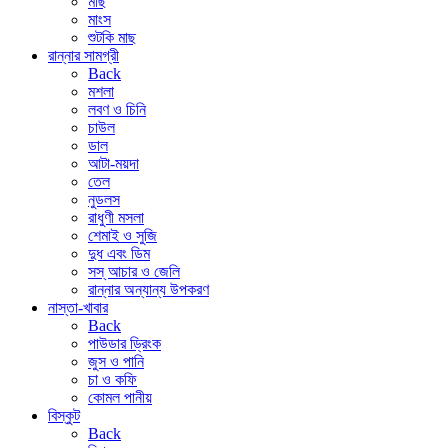
মাছ
মাংস
শুটকি মাছ
রান্নার সামগ্রী
Back
মশলা
লবণ ও চিনি
চাউল
ডাল
আটা-ময়দা
তেল
নুডলস
রাধুণী মসলা
শেমাই ও সুজি
দুধ এবং ডিম
সস্ আচার ও জেলি
রান্নার অন্যান্য উপকরণ
নাস্তা-খাবার
Back
পাউডার ড্রিংক
জুস ও পানি
চা ও কফি
কোমল পানীয়
বিস্কুট
Back