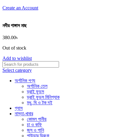
Create an Account
নদীর পাঙ্গাস মাছ
380.00
৳
Out of stock
Add to wishlist
Select category
অর্গানিক পণ্য
অর্গানিক তেল
ড্রাই ফুডস
ড্রাই ফুডস মিনিপ্যাক
মধু, ঘি ও টক দই
গ্যাস
নাস্তা-খাবার
কোমল পানীয়
চা ও কফি
জুস ও পানি
পাউডার ড্রিংক