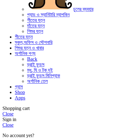
চুলের ব্যবহার
প্যাড ও স্যানিটারি ন্যাপকিন
শীতের যত্ন
দাঁতের যত্ন
শিশুর যত্ন
শীতের যত্ন
স্কুল,অফিস ও স্টেশনারি
শিশুর যত্ন ও খাবার
অর্গানিক পণ্য
Back
ড্রাই ফুডস
মধু, ঘি ও টক দই
ড্রাই ফুডস মিনিপ্যাক
অর্গানিক তেল
গ্যাস
Shop
Apps
Shopping cart
Close
Sign in
Close
No account yet?