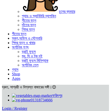
চুলের ব্যবহার
প্যাড ও স্যানিটারি ন্যাপকিন
শীতের যত্ন
দাঁতের যত্ন
শিশুর যত্ন
শীতের যত্ন
স্কুল,অফিস ও স্টেশনারি
শিশুর যত্ন ও খাবার
অর্গানিক পণ্য
ড্রাই ফুডস
মধু, ঘি ও টক দই
ড্রাই ফুডস মিনিপ্যাক
অর্গানিক তেল
গ্যাস
Shop
Apps
দ্রুত, সাশ্রয়ী ও বিশ্বস্ত বাজারের সঙ্গী।😊
ফরিদপুর
01318734666
Login / Register