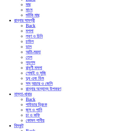
মাছ
মাংস
শুটকি মাছ
রান্নার সামগ্রী
Back
মশলা
লবণ ও চিনি
চাউল
ডাল
আটা-ময়দা
তেল
নুডলস
রাধুণী মসলা
শেমাই ও সুজি
দুধ এবং ডিম
সস্ আচার ও জেলি
রান্নার অন্যান্য উপকরণ
নাস্তা-খাবার
Back
পাউডার ড্রিংক
জুস ও পানি
চা ও কফি
কোমল পানীয়
বিস্কুট
Back