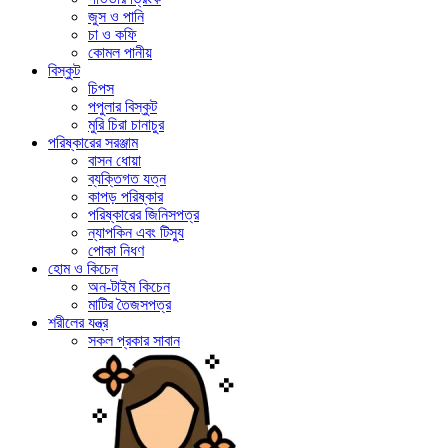
জুস ও পানি
চা ও কফি
কোমল পানীয়
বিস্কুট
চিপস
পপুলার বিস্কুট
মুরি চিরা চানাচুর
পরিষ্কারের সরঞ্জাম
বাসন ধোয়া
ব্যক্তিগত যত্ন
কাপড় পরিষ্কার
পরিষ্কারের জিনিসপত্র
ন্যাপকিন এবং টিস্যু
পোকা নিধণ
হোম ও কিচেন
অন-টাইম কিচেন
মাটির তৈজসপত্র
শরীলের যন্ত্র
সকল প্রকার সাবান