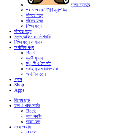
চুলের ব্যবহার
প্যাড ও স্যানিটারি ন্যাপকিন
শীতের যত্ন
দাঁতের যত্ন
শিশুর যত্ন
শীতের যত্ন
স্কুল,অফিস ও স্টেশনারি
শিশুর যত্ন ও খাবার
অর্গানিক পণ্য
Back
ড্রাই ফুডস
মধু, ঘি ও টক দই
ড্রাই ফুডস মিনিপ্যাক
অর্গানিক তেল
গ্যাস
Shop
Apps
বিশেষ ছাড়
ফল ও শাক-সবজি
Back
শাক-সবজি
তাজা-ফল
মাংস ও মাছ
Back