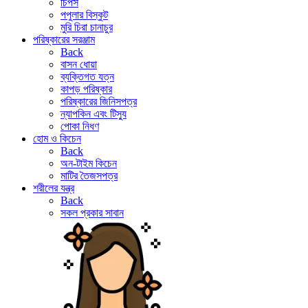
চিপস
পপুলার বিস্কুট
মুরি চিরা চানাচুর
পরিষ্কারের সরঞ্জাম
Back
বাসন ধোয়া
ব্যক্তিগত যত্ন
কাপড় পরিষ্কার
পরিষ্কারের জিনিসপত্র
ন্যাপকিন এবং টিস্যু
পোকা নিধণ
হোম ও কিচেন
Back
অন-টাইম কিচেন
মাটির তৈজসপত্র
শরীলের যন্ত্র
Back
সকল প্রকার সাবান