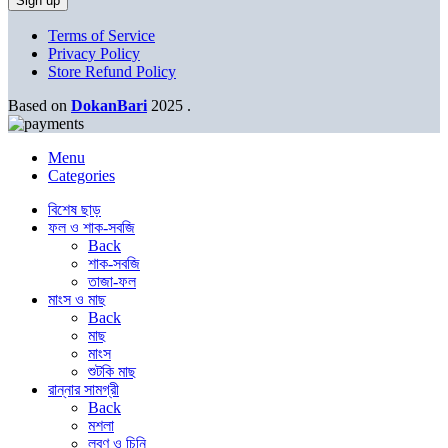
Terms of Service
Privacy Policy
Store Refund Policy
Based on
DokanBari
2025
.
Menu
Categories
বিশেষ ছাড়
ফল ও শাক-সবজি
Back
শাক-সবজি
তাজা-ফল
মাংস ও মাছ
Back
মাছ
মাংস
শুটকি মাছ
রান্নার সামগ্রী
Back
মশলা
লবণ ও চিনি