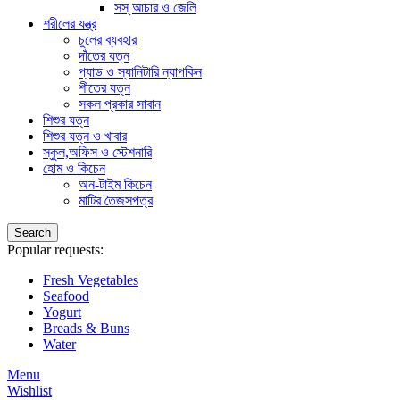
সস্ আচার ও জেলি
শরীলের যন্ত্র
চুলের ব্যবহার
দাঁতের যত্ন
প্যাড ও স্যানিটারি ন্যাপকিন
শীতের যত্ন
সকল প্রকার সাবান
শিশুর যত্ন
শিশুর যত্ন ও খাবার
স্কুল,অফিস ও স্টেশনারি
হোম ও কিচেন
অন-টাইম কিচেন
মাটির তৈজসপত্র
Search
Popular requests:
Fresh Vegetables
Seafood
Yogurt
Breads & Buns
Water
Menu
Wishlist