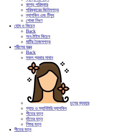
কাপড় পরিষ্কার
পরিষ্কারের জিনিসপত্র
ন্যাপকিন এবং টিস্যু
পোকা নিধণ
হোম ও কিচেন
Back
অন-টাইম কিচেন
মাটির তৈজসপত্র
শরীলের যন্ত্র
Back
সকল প্রকার সাবান
চুলের ব্যবহার
প্যাড ও স্যানিটারি ন্যাপকিন
শীতের যত্ন
দাঁতের যত্ন
শিশুর যত্ন
শীতের যত্ন