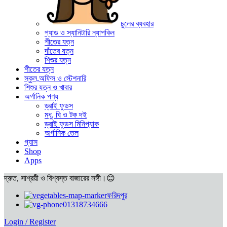
চুলের ব্যবহার
প্যাড ও স্যানিটারি ন্যাপকিন
শীতের যত্ন
দাঁতের যত্ন
শিশুর যত্ন
শীতের যত্ন
স্কুল,অফিস ও স্টেশনারি
শিশুর যত্ন ও খাবার
অর্গানিক পণ্য
ড্রাই ফুডস
মধু, ঘি ও টক দই
ড্রাই ফুডস মিনিপ্যাক
অর্গানিক তেল
গ্যাস
Shop
Apps
দ্রুত, সাশ্রয়ী ও বিশ্বস্ত বাজারের সঙ্গী।😊
ফরিদপুর
01318734666
Login / Register