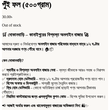
পুঁই ফল (৫০০গ্রাম)
30.00
৳
Out of stock
🛒
দোকানবাড়ি – কানাইপুরের বিশ্বস্ত অনলাইন বাজার
🚀
আমাদের দ্রুত ও নির্ভরযোগ্য
অনলাইন বাজার পরিষেবার মাধ্যমে মাত্র ১/২ ঘণ্টায়
আপনার দরজায় পণ্য পৌঁছে যাবে।
🏠📦
কেন দোকানবাড়ি?
✅
স্থানীয় ও বিশ্বস্ত অনলাইন বাজার সেবা
– ব্যস্ত জীবনকে আরও সহজ ও নিরাপদ
করতে প্রতিশ্রুতিবদ্ধ।
✅
দ্রুততম হোম ডেলিভারি
– মাত্র ১/২ ঘণ্টায় আপনার প্রয়োজনীয় পণ্য হাতে পান।
✅
বিশেষ অফার ও ডিসকাউন্ট
– সাশ্রয়ী মূল্যে দৈনন্দিন বাজার।
✅
ফ্রি হোম ডেলিভারি
– কোনো অতিরিক্ত চার্জ ছাড়াই পণ্য আপনার ঠিকানায়
পৌঁছাবে।
✅
নিয়মিত কাস্টমারদের জন্য এক্সক্লুসিভ কুপন কোড
– বিশেষ সুবিধা উপভোগ করুন।
📢
আজই অর্ডার করুন এবং ঝামেলামুক্ত বাজারের অভিজ্ঞতা নিন!
🛍️✨