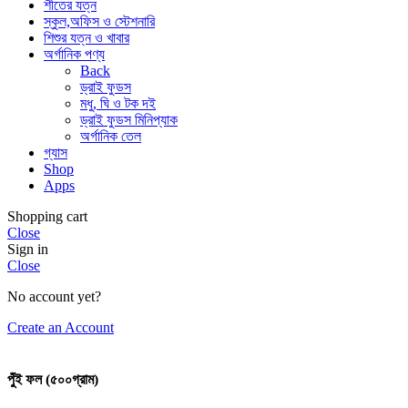
শীতের যত্ন
স্কুল,অফিস ও স্টেশনারি
শিশুর যত্ন ও খাবার
অর্গানিক পণ্য
Back
ড্রাই ফুডস
মধু, ঘি ও টক দই
ড্রাই ফুডস মিনিপ্যাক
অর্গানিক তেল
গ্যাস
Shop
Apps
Shopping cart
Close
Sign in
Close
No account yet?
Create an Account
পুঁই ফল (৫০০গ্রাম)