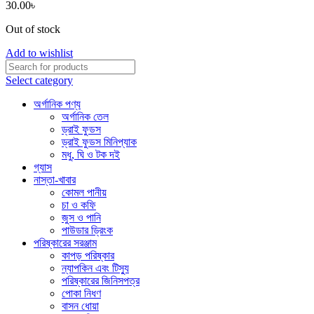
30.00
৳
Out of stock
Add to wishlist
Select category
অর্গানিক পণ্য
অর্গানিক তেল
ড্রাই ফুডস
ড্রাই ফুডস মিনিপ্যাক
মধু, ঘি ও টক দই
গ্যাস
নাস্তা-খাবার
কোমল পানীয়
চা ও কফি
জুস ও পানি
পাউডার ড্রিংক
পরিষ্কারের সরঞ্জাম
কাপড় পরিষ্কার
ন্যাপকিন এবং টিস্যু
পরিষ্কারের জিনিসপত্র
পোকা নিধণ
বাসন ধোয়া