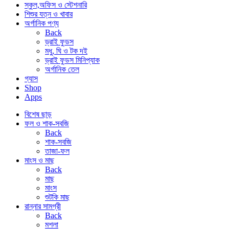
স্কুল,অফিস ও স্টেশনারি
শিশুর যত্ন ও খাবার
অর্গানিক পণ্য
Back
ড্রাই ফুডস
মধু, ঘি ও টক দই
ড্রাই ফুডস মিনিপ্যাক
অর্গানিক তেল
গ্যাস
Shop
Apps
বিশেষ ছাড়
ফল ও শাক-সবজি
Back
শাক-সবজি
তাজা-ফল
মাংস ও মাছ
Back
মাছ
মাংস
শুটকি মাছ
রান্নার সামগ্রী
Back
মশলা