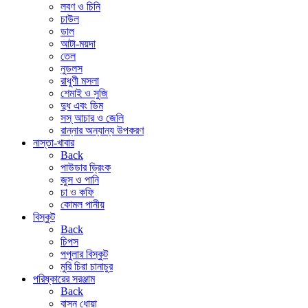
লবণ ও চিনি
চাউল
ডাল
আটা-ময়দা
তেল
নুডলস
রাধুণী মসলা
শেমাই ও সুজি
দুধ এবং ডিম
সস্ আচার ও জেলি
রান্নার অন্যান্য উপকরণ
নাস্তা-খাবার
Back
পাউডার ড্রিংক
জুস ও পানি
চা ও কফি
কোমল পানীয়
বিস্কুট
Back
চিপস
পপুলার বিস্কুট
মুরি চিরা চানাচুর
পরিষ্কারের সরঞ্জাম
Back
বাসন ধোয়া