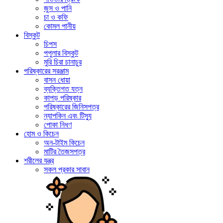
জুস ও পানি
চা ও কফি
কোমল পানীয়
বিস্কুট
চিপস
পপুলার বিস্কুট
মুরি চিরা চানাচুর
পরিষ্কারের সরঞ্জাম
বাসন ধোয়া
ব্যক্তিগত যত্ন
কাপড় পরিষ্কার
পরিষ্কারের জিনিসপত্র
ন্যাপকিন এবং টিস্যু
পোকা নিধণ
হোম ও কিচেন
অন-টাইম কিচেন
মাটির তৈজসপত্র
শরীলের যন্ত্র
সকল প্রকার সাবান