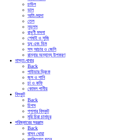
চাউল
ডাল
আটা-ময়দা
তেল
নুডলস
রাধুণী মসলা
শেমাই ও সুজি
দুধ এবং ডিম
সস্ আচার ও জেলি
রান্নার অন্যান্য উপকরণ
নাস্তা-খাবার
Back
পাউডার ড্রিংক
জুস ও পানি
চা ও কফি
কোমল পানীয়
বিস্কুট
Back
চিপস
পপুলার বিস্কুট
মুরি চিরা চানাচুর
পরিষ্কারের সরঞ্জাম
Back
বাসন ধোয়া
ব্যক্তিগত যত্ন