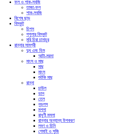
ফল ও শাক-সবজি
তাজা-ফল
শাক-সবজি
বিশেষ ছাড়
বিস্কুট
চিপস
পপুলার বিস্কুট
মুরি চিরা চানাচুর
রান্নার সামগ্রী
দুধ এবং ডিম
আটা-ময়দা
মাংস ও মাছ
মাছ
মাংস
শুটকি মাছ
রান্না
চাউল
ডাল
তেল
নুডলস
মশলা
রাধুণী মসলা
রান্নার অন্যান্য উপকরণ
লবণ ও চিনি
শেমাই ও সুজি