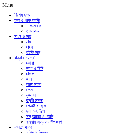
Menu
বিশেষ ছাড়
ফল ও শাক-সবজি
শাক-সবজি
তাজা-ফল
মাংস ও মাছ
মাছ
মাংস
শুটকি মাছ
রান্নার সামগ্রী
মশলা
লবণ ও চিনি
চাউল
ডাল
আটা-ময়দা
তেল
নুডলস
রাধুণী মসলা
শেমাই ও সুজি
দুধ এবং ডিম
সস্ আচার ও জেলি
রান্নার অন্যান্য উপকরণ
নাস্তা-খাবার
পাউডার ড্রিংক