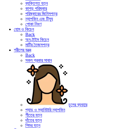
ব্যক্তিগত যত্ন
কাপড় পরিষ্কার
পরিষ্কারের জিনিসপত্র
ন্যাপকিন এবং টিস্যু
পোকা নিধণ
হোম ও কিচেন
Back
অন-টাইম কিচেন
মাটির তৈজসপত্র
শরীলের যন্ত্র
Back
সকল প্রকার সাবান
চুলের ব্যবহার
প্যাড ও স্যানিটারি ন্যাপকিন
শীতের যত্ন
দাঁতের যত্ন
শিশুর যত্ন