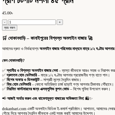
প্রাণ চটপটি মশলা ৪৫ গ্রাম
45.00
৳
প্রাণ
চটপটি
ক্রয় করুন
মশলা
৪৫
🛒
দোকানবাড়ি – কানাইপুরের বিশ্বস্ত অনলাইন বাজার
🚀
গ্রাম
quantity
আমাদের দ্রুত ও নির্ভরযোগ্য
অনলাইন বাজার পরিষেবার মাধ্যমে মাত্র ১/২ ঘণ্টায় আপনার
কেন দোকানবাড়ি?
✅
স্থানীয় ও বিশ্বস্ত অনলাইন বাজার সেবা
– ব্যস্ত জীবনকে আরও সহজ ও নিরাপদ করতে
✅
দ্রুততম হোম ডেলিভারি
– মাত্র ১/২ ঘণ্টায় আপনার প্রয়োজনীয় পণ্য হাতে পান।
✅
বিশেষ অফার ও ডিসকাউন্ট
– সাশ্রয়ী মূল্যে দৈনন্দিন বাজার।
✅
ফ্রি হোম ডেলিভারি
– কোনো অতিরিক্ত চার্জ ছাড়াই পণ্য আপনার ঠিকানায় পৌঁছাবে।
✅
নিয়মিত কাস্টমারদের জন্য এক্সক্লুসিভ কুপন কোড
– বিশেষ সুবিধা উপভোগ করুন।
📢
আজই অর্ডার করুন এবং ঝামেলামুক্ত বাজারের অভিজ্ঞতা নিন!
🛍️✨
dokanbari.com একটি অনলাইন ভিওিক ই-কমার্স প্রতিষ্ঠান। আপাতত, আমাদের সেবার পরি
পৌছে দিয়ে আপনার দৈনন্দিন জীবনকে একটু সহজ করাই আমাদের উদ্দেশ্য।