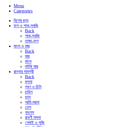
Menu
Categories
বিশেষ ছাড়
ফল ও শাক-সবজি
Back
শাক-সবজি
তাজা-ফল
মাংস ও মাছ
Back
মাছ
মাংস
শুটকি মাছ
রান্নার সামগ্রী
Back
মশলা
লবণ ও চিনি
চাউল
ডাল
আটা-ময়দা
তেল
নুডলস
রাধুণী মসলা
শেমাই ও সুজি