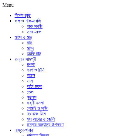
Menu
বিশেষ ছাড়
ফল ও শাক-সবজি
শাক-সবজি
তাজা-ফল
মাংস ও মাছ
মাছ
মাংস
শুটকি মাছ
রান্নার সামগ্রী
মশলা
লবণ ও চিনি
চাউল
ডাল
আটা-ময়দা
তেল
নুডলস
রাধুণী মসলা
শেমাই ও সুজি
দুধ এবং ডিম
সস্ আচার ও জেলি
রান্নার অন্যান্য উপকরণ
নাস্তা-খাবার
পাউডার ড্রিংক