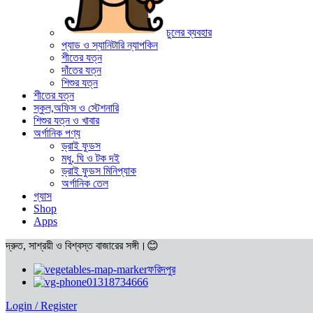
চুলের ব্যবহার
প্যাড ও স্যানিটারি ন্যাপকিন
শীতের যত্ন
দাঁতের যত্ন
শিশুর যত্ন
শীতের যত্ন
স্কুল,অফিস ও স্টেশনারি
শিশুর যত্ন ও খাবার
অর্গানিক পণ্য
ড্রাই ফুডস
মধু, ঘি ও টক দই
ড্রাই ফুডস মিনিপ্যাক
অর্গানিক তেল
গ্যাস
Shop
Apps
দ্রুত, সাশ্রয়ী ও বিশ্বস্ত বাজারের সঙ্গী।😊
ফরিদপুর
01318734666
Login / Register