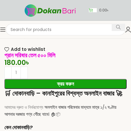
0.00
৳
Home
রান্নার সামগ্রী
রান্না
তেল
Add to wishlist
প্রান সরিষার তেল ৫০০ মিলি
180.00
৳
ক্রয় করুন
🛒
দোকানবাড়ি – কানাইপুরের বিশ্বস্ত অনলাইন বাজার
🚀
আমাদের দ্রুত ও নির্ভরযোগ্য
অনলাইন বাজার পরিষেবার মাধ্যমে মাত্র ১/২ ঘণ্টায়
আপনার দরজায় পণ্য পৌঁছে যাবে।
🏠📦
কেন দোকানবাড়ি?