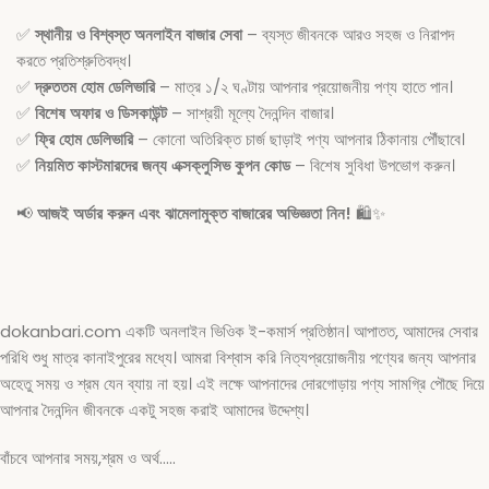
✅
স্থানীয় ও বিশ্বস্ত অনলাইন বাজার সেবা
– ব্যস্ত জীবনকে আরও সহজ ও নিরাপদ
করতে প্রতিশ্রুতিবদ্ধ।
✅
দ্রুততম হোম ডেলিভারি
– মাত্র ১/২ ঘণ্টায় আপনার প্রয়োজনীয় পণ্য হাতে পান।
✅
বিশেষ অফার ও ডিসকাউন্ট
– সাশ্রয়ী মূল্যে দৈনন্দিন বাজার।
✅
ফ্রি হোম ডেলিভারি
– কোনো অতিরিক্ত চার্জ ছাড়াই পণ্য আপনার ঠিকানায় পৌঁছাবে।
✅
নিয়মিত কাস্টমারদের জন্য এক্সক্লুসিভ কুপন কোড
– বিশেষ সুবিধা উপভোগ করুন।
📢
আজই অর্ডার করুন এবং ঝামেলামুক্ত বাজারের অভিজ্ঞতা নিন!
🛍️✨
dokanbari.com একটি অনলাইন ভিওিক ই-কমার্স প্রতিষ্ঠান। আপাতত, আমাদের সেবার
পরিধি শুধু মাত্র কানাইপুরের মধ্যে। আমরা বিশ্বাস করি নিত্যপ্রয়োজনীয় পণ্যের জন্য আপনার
অহেতু সময় ও শ্রম যেন ব্যায় না হয়। এই লক্ষে আপনাদের দোরগোড়ায় পণ্য সামগ্রি পৌছে দিয়ে
আপনার দৈনন্দিন জীবনকে একটু সহজ করাই আমাদের উদ্দেশ্য।
বাঁচবে আপনার সময়,শ্রম ও অর্থ…..