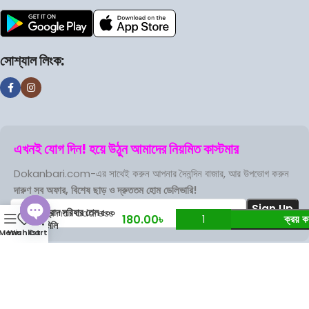
সোশ্যাল লিংক:
এখনই যোগ দিন! হয়ে উঠুন আমাদের নিয়মিত কাস্টমার
Dokanbari.com-এর সাথেই করুন আপনার দৈনন্দিন বাজার, আর উপভোগ করুন
দারুণ সব অফার, বিশেষ ছাড় ও দ্রুততম হোম ডেলিভারি!
প্রান সরিষার তেল ৫০০
0
180.00
৳
ক্রয় ক
মিলি
Menu
Wishlist
Cart
Open
chaty
Terms Of Service
Privacy Policy
Store Refund Policy
Based on
DokanBari
2025
.