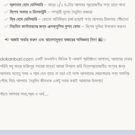
✅
দ্রুততম হোম ডেলিভারি
– মাত্র ১/২ ঘণ্টায় আপনার প্রয়োজনীয় পণ্য হাতে পান।
✅
বিশেষ অফার ও ডিসকাউন্ট
– সাশ্রয়ী মূল্যে দৈনন্দিন বাজার।
✅
ফ্রি হোম ডেলিভারি
– কোনো অতিরিক্ত চার্জ ছাড়াই পণ্য আপনার ঠিকানায় পৌঁছাবে।
✅
নিয়মিত কাস্টমারদের জন্য এক্সক্লুসিভ কুপন কোড
– বিশেষ সুবিধা উপভোগ করুন।
📢
আজই অর্ডার করুন এবং ঝামেলামুক্ত বাজারের অভিজ্ঞতা নিন!
🛍️✨
dokanbari.com একটি অনলাইন ভিওিক ই-কমার্স প্রতিষ্ঠান। আপাতত, আমাদের সেবার
পরিধি শুধু মাত্র ফরিদপুর শহরের মধ্যে। আমরা বিশ্বাস করি নিত্যপ্রয়োজনীয় পণ্যের জন্য
আপনার অহেতু সময় ও শ্রম যেন ব্যায় না হয়। এই লক্ষে আপনাদের দোরগোড়ায় পণ্য সামগ্রি
পৌছে দিয়ে আপনার দৈনন্দিন জীবনকে একটু সহজ করাই আমাদের উদ্দেশ্য।
বাঁচবে আপনার সময়,শ্রম ও অর্থ…..