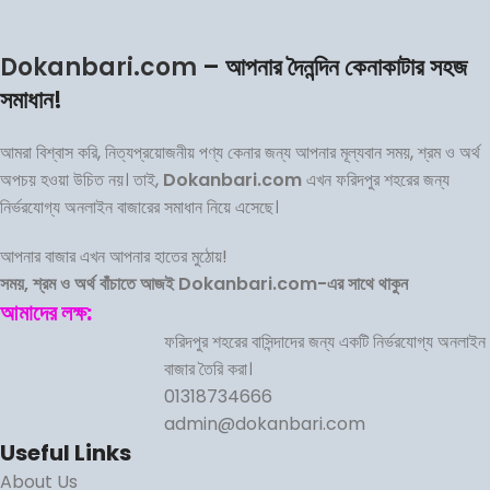
Dokanbari.com
– আপনার দৈনন্দিন কেনাকাটার সহজ
সমাধান!
আমরা বিশ্বাস করি, নিত্যপ্রয়োজনীয় পণ্য কেনার জন্য আপনার মূল্যবান সময়, শ্রম ও অর্থ
অপচয় হওয়া উচিত নয়। তাই,
Dokanbari.com
এখন ফরিদপুর শহরের জন্য
নির্ভরযোগ্য অনলাইন বাজারের সমাধান নিয়ে এসেছে।
আপনার বাজার এখন আপনার হাতের মুঠোয়!
সময়, শ্রম ও অর্থ বাঁচাতে আজই Dokanbari.com-এর সাথে থাকুন
আমাদের লক্ষ:
ফরিদপুর শহরের বাসিন্দাদের জন্য একটি নির্ভরযোগ্য অনলাইন
বাজার তৈরি করা।
01318734666
admin@dokanbari.com
Useful Links
About Us