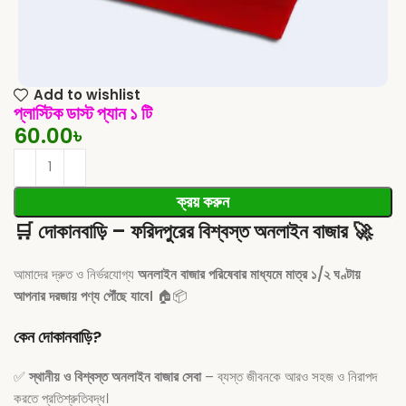
Add to wishlist
প্লাস্টিক ডাস্ট প্যান ১ টি
60.00
৳
ক্রয় করুন
🛒
দোকানবাড়ি – ফরিদপুরের বিশ্বস্ত অনলাইন বাজার
🚀
আমাদের দ্রুত ও নির্ভরযোগ্য
অনলাইন বাজার পরিষেবার মাধ্যমে মাত্র ১/২ ঘণ্টায়
আপনার দরজায় পণ্য পৌঁছে যাবে।
🏠📦
কেন দোকানবাড়ি?
✅
স্থানীয় ও বিশ্বস্ত অনলাইন বাজার সেবা
– ব্যস্ত জীবনকে আরও সহজ ও নিরাপদ
করতে প্রতিশ্রুতিবদ্ধ।