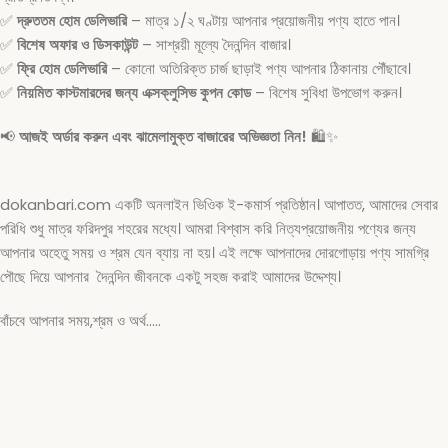
✅
দ্রুততম হোম ডেলিভারি
– মাত্র ১/২ ঘণ্টায় আপনার প্রয়োজনীয় পণ্য হাতে পান।
✅
বিশেষ অফার ও ডিসকাউন্ট
– সাশ্রয়ী মূল্যে দৈনন্দিন বাজার।
✅
ফ্রি হোম ডেলিভারি
– কোনো অতিরিক্ত চার্জ ছাড়াই পণ্য আপনার ঠিকানায় পৌঁছাবে।
✅
নিয়মিত কাস্টমারদের জন্য এক্সক্লুসিভ কুপন কোড
– বিশেষ সুবিধা উপভোগ করুন।
📢
আজই অর্ডার করুন এবং ঝামেলামুক্ত বাজারের অভিজ্ঞতা নিন!
🛍️✨
dokanbari.com একটি অনলাইন ভিওিক ই-কমার্স প্রতিষ্ঠান। আপাতত, আমাদের সেবার
পরিধি শুধু মাত্র ফরিদপুর শহরের মধ্যে। আমরা বিশ্বাস করি নিত্যপ্রয়োজনীয় পণ্যের জন্য
আপনার অহেতু সময় ও শ্রম যেন ব্যায় না হয়। এই লক্ষে আপনাদের দোরগোড়ায় পণ্য সামগ্রি
পৌছে দিয়ে আপনার দৈনন্দিন জীবনকে একটু সহজ করাই আমাদের উদ্দেশ্য।
বাঁচবে আপনার সময়,শ্রম ও অর্থ…..