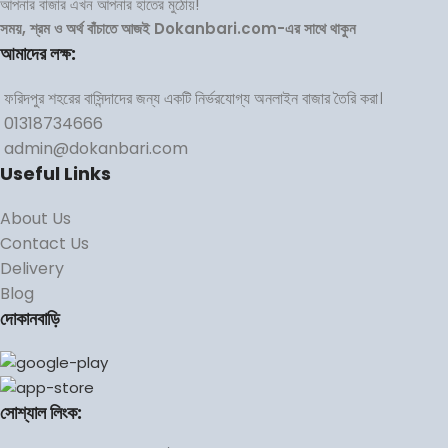
আপনার বাজার এখন আপনার হাতের মুঠোয়!
সময়, শ্রম ও অর্থ বাঁচাতে আজই Dokanbari.com-এর সাথে থাকুন
আমাদের লক্ষ:
ফরিদপুর শহরের বাসিন্দাদের জন্য একটি নির্ভরযোগ্য অনলাইন বাজার তৈরি করা।
01318734666
admin@dokanbari.com
Useful Links
About Us
Contact Us
Delivery
Blog
দোকানবাড়ি
সোশ্যাল লিংক: