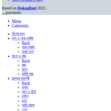
Based on
DokanBari
2025
.
Menu
Categories
বিশেষ ছাড়
ফল ও শাক-সবজি
Back
শাক-সবজি
তাজা-ফল
মাংস ও মাছ
Back
মাছ
মাংস
শুটকি মাছ
রান্নার সামগ্রী
Back
মশলা
লবণ ও চিনি
চাউল
ডাল
আটা-ময়দা
তেল