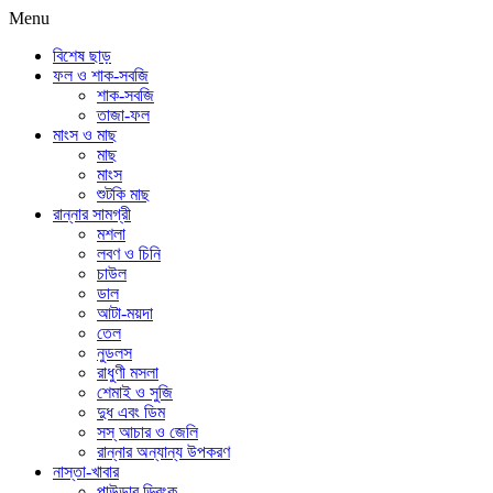
Menu
বিশেষ ছাড়
ফল ও শাক-সবজি
শাক-সবজি
তাজা-ফল
মাংস ও মাছ
মাছ
মাংস
শুটকি মাছ
রান্নার সামগ্রী
মশলা
লবণ ও চিনি
চাউল
ডাল
আটা-ময়দা
তেল
নুডলস
রাধুণী মসলা
শেমাই ও সুজি
দুধ এবং ডিম
সস্ আচার ও জেলি
রান্নার অন্যান্য উপকরণ
নাস্তা-খাবার
পাউডার ড্রিংক