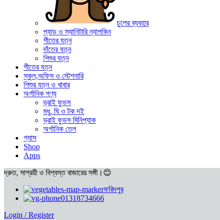
চুলের ব্যবহার
প্যাড ও স্যানিটারি ন্যাপকিন
শীতের যত্ন
দাঁতের যত্ন
শিশুর যত্ন
শীতের যত্ন
স্কুল,অফিস ও স্টেশনারি
শিশুর যত্ন ও খাবার
অর্গানিক পণ্য
ড্রাই ফুডস
মধু, ঘি ও টক দই
ড্রাই ফুডস মিনিপ্যাক
অর্গানিক তেল
গ্যাস
Shop
Apps
দ্রুত, সাশ্রয়ী ও বিশ্বস্ত বাজারের সঙ্গী।😊
ফরিদপুর
01318734666
Login / Register