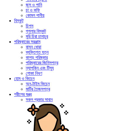
জুস ও পানি
চা ও কফি
কোমল পানীয়
বিস্কুট
চিপস
পপুলার বিস্কুট
মুরি চিরা চানাচুর
পরিষ্কারের সরঞ্জাম
বাসন ধোয়া
ব্যক্তিগত যত্ন
কাপড় পরিষ্কার
পরিষ্কারের জিনিসপত্র
ন্যাপকিন এবং টিস্যু
পোকা নিধণ
হোম ও কিচেন
অন-টাইম কিচেন
মাটির তৈজসপত্র
শরীলের যন্ত্র
সকল প্রকার সাবান