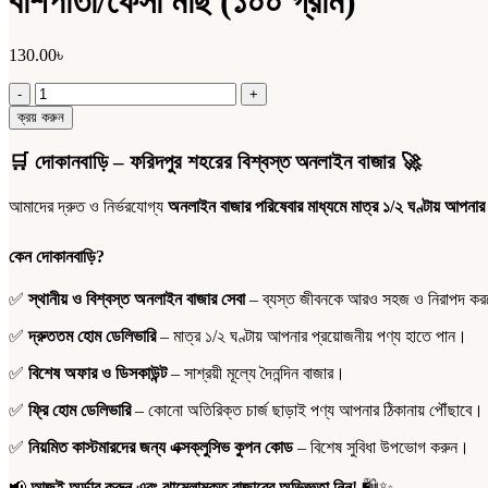
বাঁশপাতা/ফেসা মাছ (১০০ গ্রাম)
130.00
৳
বাঁশপাতা/
ফেসা
ক্রয় করুন
মাছ
(১০০
🛒
দোকানবাড়ি – ফরিদপুর শহরের বিশ্বস্ত অনলাইন বাজার
🚀
গ্রাম)
quantity
আমাদের দ্রুত ও নির্ভরযোগ্য
অনলাইন বাজার পরিষেবার মাধ্যমে মাত্র ১/২ ঘণ্টায় আপনার
কেন দোকানবাড়ি?
✅
স্থানীয় ও বিশ্বস্ত অনলাইন বাজার সেবা
– ব্যস্ত জীবনকে আরও সহজ ও নিরাপদ করতে
✅
দ্রুততম হোম ডেলিভারি
– মাত্র ১/২ ঘণ্টায় আপনার প্রয়োজনীয় পণ্য হাতে পান।
✅
বিশেষ অফার ও ডিসকাউন্ট
– সাশ্রয়ী মূল্যে দৈনন্দিন বাজার।
✅
ফ্রি হোম ডেলিভারি
– কোনো অতিরিক্ত চার্জ ছাড়াই পণ্য আপনার ঠিকানায় পৌঁছাবে।
✅
নিয়মিত কাস্টমারদের জন্য এক্সক্লুসিভ কুপন কোড
– বিশেষ সুবিধা উপভোগ করুন।
📢
আজই অর্ডার করুন এবং ঝামেলামুক্ত বাজারের অভিজ্ঞতা নিন!
🛍️✨