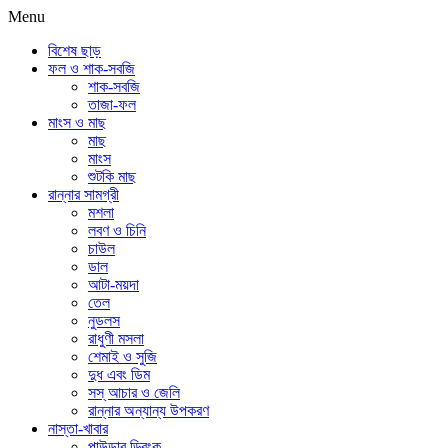
Menu
বিশেষ ছাড়
ফল ও শাক-সবজি
শাক-সবজি
তাজা-ফল
মাংস ও মাছ
মাছ
মাংস
শুটকি মাছ
রান্নার সামগ্রী
মশলা
লবণ ও চিনি
চাউল
ডাল
আটা-ময়দা
তেল
নুডলস
রাধুণী মসলা
শেমাই ও সুজি
দুধ এবং ডিম
সস্ আচার ও জেলি
রান্নার অন্যান্য উপকরণ
নাস্তা-খাবার
পাউডার ড্রিংক