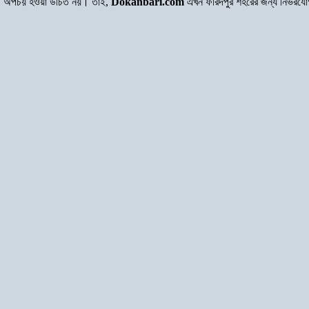
অর্থ অপচয় হওয়া উচিত নয়। তাই,
Dokanbari.com
এখন ফরিদপুর শহরের জন্য নির্ভরয