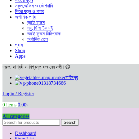
শীতের যত্ন
স্কুল,অফিস ও স্টেশনারি
শিশুর যত্ন ও খাবার
অর্গানিক পণ্য
ড্রাই ফুডস
মধু, ঘি ও টক দই
ড্রাই ফুডস মিনিপ্যাক
অর্গানিক তেল
গ্যাস
Shop
Apps
দ্রুত, সাশ্রয়ী ও বিশ্বস্ত বাজারের সঙ্গী।😊
ফরিদপুর
01318734666
Login / Register
0
items
0.00
৳
All categories
Search
Dashboard
Store List