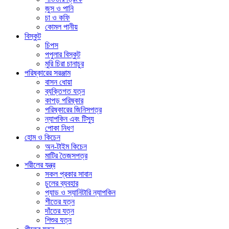
জুস ও পানি
চা ও কফি
কোমল পানীয়
বিস্কুট
চিপস
পপুলার বিস্কুট
মুরি চিরা চানাচুর
পরিষ্কারের সরঞ্জাম
বাসন ধোয়া
ব্যক্তিগত যত্ন
কাপড় পরিষ্কার
পরিষ্কারের জিনিসপত্র
ন্যাপকিন এবং টিস্যু
পোকা নিধণ
হোম ও কিচেন
অন-টাইম কিচেন
মাটির তৈজসপত্র
শরীলের যন্ত্র
সকল প্রকার সাবান
চুলের ব্যবহার
প্যাড ও স্যানিটারি ন্যাপকিন
শীতের যত্ন
দাঁতের যত্ন
শিশুর যত্ন