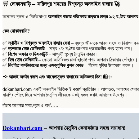
দাদা
🛒
দোকানবাড়ি – ফরিদপুর শহরের বিশ্বস্ত অনলাইন বাজার
🚀
১
কেজি
আমাদের দ্রুত ও নির্ভরযোগ্য
অনলাইন বাজার পরিষেবার মাধ্যমে মাত্র ১/২ ঘণ্টায় আপনার
quantity
কেন দোকানবাড়ি?
✅
স্থানীয় ও বিশ্বস্ত অনলাইন বাজার সেবা
– ব্যস্ত জীবনকে আরও সহজ ও নিরাপদ করতে
✅
দ্রুততম হোম ডেলিভারি
– মাত্র ১/২ ঘণ্টায় আপনার প্রয়োজনীয় পণ্য হাতে পান।
✅
বিশেষ অফার ও ডিসকাউন্ট
– সাশ্রয়ী মূল্যে দৈনন্দিন বাজার।
✅
ফ্রি হোম ডেলিভারি
– কোনো অতিরিক্ত চার্জ ছাড়াই পণ্য আপনার ঠিকানায় পৌঁছাবে।
✅
নিয়মিত কাস্টমারদের জন্য এক্সক্লুসিভ কুপন কোড
– বিশেষ সুবিধা উপভোগ করুন।
📢
আজই অর্ডার করুন এবং ঝামেলামুক্ত বাজারের অভিজ্ঞতা নিন!
🛍️✨
dokanbari.com একটি অনলাইন ভিওিক ই-কমার্স প্রতিষ্ঠান। আপাতত, আমাদের সেবার পর
সামগ্রি পৌছে দিয়ে আপনার দৈনন্দিন জীবনকে একটু সহজ করাই আমাদের উদ্দেশ্য।
বাঁচবে আপনার সময়,শ্রম ও অর্থ…..
Dokanbari.com
– আপনার দৈনন্দিন কেনাকাটার সহজ সমাধান!