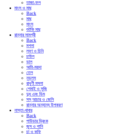
তাজা-ফল
মাংস ও মাছ
Back
মাছ
মাংস
শুটকি মাছ
রান্নার সামগ্রী
Back
মশলা
লবণ ও চিনি
চাউল
ডাল
আটা-ময়দা
তেল
নুডলস
রাধুণী মসলা
শেমাই ও সুজি
দুধ এবং ডিম
সস্ আচার ও জেলি
রান্নার অন্যান্য উপকরণ
নাস্তা-খাবার
Back
পাউডার ড্রিংক
জুস ও পানি
চা ও কফি