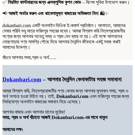
✅
নিয়মিত কাস্টমারদের জন্য এক্সক্লুসিভ কুপন কোড
– বিশেষ সুবিধা উপভোগ করুন।
📢
আজই অর্ডার করুন এবং ঝামেলামুক্ত বাজারের অভিজ্ঞতা নিন!
🛍️✨
dokanbari.com একটি অনলাইন ভিওিক ই-কমার্স প্রতিষ্ঠান। আপাতত, আমাদের
সেবার পরিধি শুধু মাত্র ফরিদপুর শহরের মধ্যে। আমরা বিশ্বাস করি নিত্যপ্রয়োজনীয়
পণ্যের জন্য আপনার অহেতু সময় ও শ্রম যেন ব্যায় না হয়। এই লক্ষে আপনাদের
দোরগোড়ায় পণ্য সামগ্রি পৌছে দিয়ে আপনার দৈনন্দিন জীবনকে একটু সহজ করাই
আমাদের উদ্দেশ্য।
বাঁচবে আপনার সময়,শ্রম ও অর্থ…..
Dokanbari.com
– আপনার দৈনন্দিন কেনাকাটার সহজ সমাধান!
আমরা বিশ্বাস করি, নিত্যপ্রয়োজনীয় পণ্য কেনার জন্য আপনার মূল্যবান সময়, শ্রম ও
অর্থ অপচয় হওয়া উচিত নয়। তাই,
Dokanbari.com
এখন ফরিদপুর শহরের জন্য
নির্ভরযোগ্য অনলাইন বাজারের সমাধান নিয়ে এসেছে।
আপনার বাজার এখন আপনার হাতের মুঠোয়!
সময়, শ্রম ও অর্থ বাঁচাতে আজই Dokanbari.com-এর সাথে থাকুন
আমাদের লক্ষ: