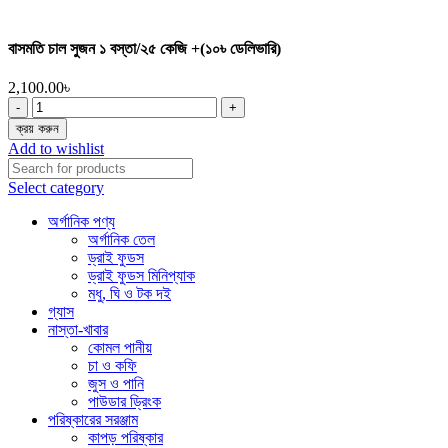
বাসমতি চাল সুজন ১ বস্তা/২৫ কেজি +(১০৳ ডেলিভারি)
2,100.00
৳
বাসমতি
চাল
ক্রয় করুন
সুজন
Add to wishlist
১
বস্তা/
Select category
২৫
কেজি
অর্গানিক পণ্য
+
অর্গানিক তেল
(১০৳
ড্রাই ফুডস
ডেলিভারি)
ড্রাই ফুডস মিনিপ্যাক
quantity
মধু, ঘি ও টক দই
গ্যাস
নাস্তা-খাবার
কোমল পানীয়
চা ও কফি
জুস ও পানি
পাউডার ড্রিংক
পরিষ্কারের সরঞ্জাম
কাপড় পরিষ্কার