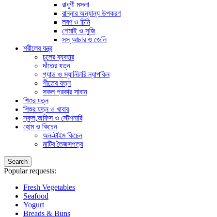
রাধুণী মসলা
রান্নার অন্যান্য উপকরণ
লবণ ও চিনি
শেমাই ও সুজি
সস্ আচার ও জেলি
শরীলের যন্ত্র
চুলের ব্যবহার
দাঁতের যত্ন
প্যাড ও স্যানিটারি ন্যাপকিন
শীতের যত্ন
সকল প্রকার সাবান
শিশুর যত্ন
শিশুর যত্ন ও খাবার
স্কুল,অফিস ও স্টেশনারি
হোম ও কিচেন
অন-টাইম কিচেন
মাটির তৈজসপত্র
Search
Popular requests:
Fresh Vegetables
Seafood
Yogurt
Breads & Buns