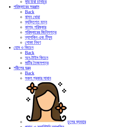
মুরি চিরা চানাচুর
পরিষ্কারের সরঞ্জাম
Back
বাসন ধোয়া
ব্যক্তিগত যত্ন
কাপড় পরিষ্কার
পরিষ্কারের জিনিসপত্র
ন্যাপকিন এবং টিস্যু
পোকা নিধণ
হোম ও কিচেন
Back
অন-টাইম কিচেন
মাটির তৈজসপত্র
শরীলের যন্ত্র
Back
সকল প্রকার সাবান
চুলের ব্যবহার
প্যাড ও স্যানিটারি ন্যাপকিন