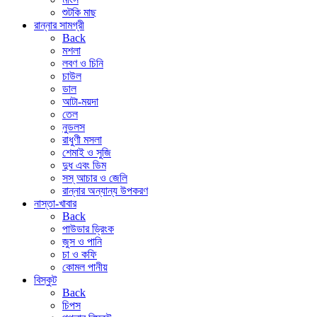
শুটকি মাছ
রান্নার সামগ্রী
Back
মশলা
লবণ ও চিনি
চাউল
ডাল
আটা-ময়দা
তেল
নুডলস
রাধুণী মসলা
শেমাই ও সুজি
দুধ এবং ডিম
সস্ আচার ও জেলি
রান্নার অন্যান্য উপকরণ
নাস্তা-খাবার
Back
পাউডার ড্রিংক
জুস ও পানি
চা ও কফি
কোমল পানীয়
বিস্কুট
Back
চিপস