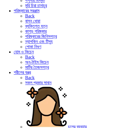
পপুলার বিস্কুট
মুরি চিরা চানাচুর
পরিষ্কারের সরঞ্জাম
Back
বাসন ধোয়া
ব্যক্তিগত যত্ন
কাপড় পরিষ্কার
পরিষ্কারের জিনিসপত্র
ন্যাপকিন এবং টিস্যু
পোকা নিধণ
হোম ও কিচেন
Back
অন-টাইম কিচেন
মাটির তৈজসপত্র
শরীলের যন্ত্র
Back
সকল প্রকার সাবান
চুলের ব্যবহার