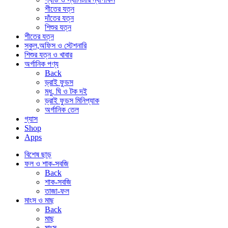
শীতের যত্ন
দাঁতের যত্ন
শিশুর যত্ন
শীতের যত্ন
স্কুল,অফিস ও স্টেশনারি
শিশুর যত্ন ও খাবার
অর্গানিক পণ্য
Back
ড্রাই ফুডস
মধু, ঘি ও টক দই
ড্রাই ফুডস মিনিপ্যাক
অর্গানিক তেল
গ্যাস
Shop
Apps
বিশেষ ছাড়
ফল ও শাক-সবজি
Back
শাক-সবজি
তাজা-ফল
মাংস ও মাছ
Back
মাছ
মাংস