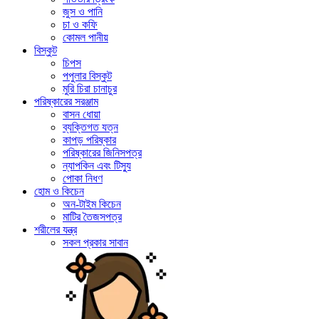
জুস ও পানি
চা ও কফি
কোমল পানীয়
বিস্কুট
চিপস
পপুলার বিস্কুট
মুরি চিরা চানাচুর
পরিষ্কারের সরঞ্জাম
বাসন ধোয়া
ব্যক্তিগত যত্ন
কাপড় পরিষ্কার
পরিষ্কারের জিনিসপত্র
ন্যাপকিন এবং টিস্যু
পোকা নিধণ
হোম ও কিচেন
অন-টাইম কিচেন
মাটির তৈজসপত্র
শরীলের যন্ত্র
সকল প্রকার সাবান