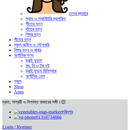
চুলের ব্যবহার
প্যাড ও স্যানিটারি ন্যাপকিন
শীতের যত্ন
দাঁতের যত্ন
শিশুর যত্ন
শীতের যত্ন
স্কুল,অফিস ও স্টেশনারি
শিশুর যত্ন ও খাবার
অর্গানিক পণ্য
ড্রাই ফুডস
মধু, ঘি ও টক দই
ড্রাই ফুডস মিনিপ্যাক
অর্গানিক তেল
গ্যাস
Shop
Apps
দ্রুত, সাশ্রয়ী ও বিশ্বস্ত বাজারের সঙ্গী।😊
ফরিদপুর
01318734666
Login / Register