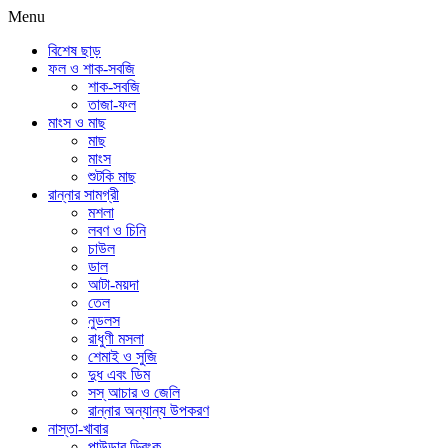
Menu
বিশেষ ছাড়
ফল ও শাক-সবজি
শাক-সবজি
তাজা-ফল
মাংস ও মাছ
মাছ
মাংস
শুটকি মাছ
রান্নার সামগ্রী
মশলা
লবণ ও চিনি
চাউল
ডাল
আটা-ময়দা
তেল
নুডলস
রাধুণী মসলা
শেমাই ও সুজি
দুধ এবং ডিম
সস্ আচার ও জেলি
রান্নার অন্যান্য উপকরণ
নাস্তা-খাবার
পাউডার ড্রিংক