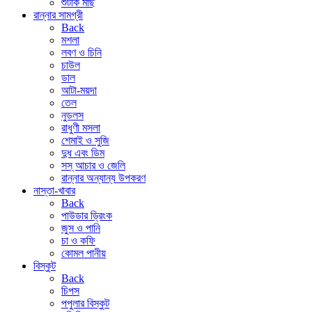
শুটকি মাছ
রান্নার সামগ্রী
Back
মশলা
লবণ ও চিনি
চাউল
ডাল
আটা-ময়দা
তেল
নুডলস
রাধুণী মসলা
শেমাই ও সুজি
দুধ এবং ডিম
সস্ আচার ও জেলি
রান্নার অন্যান্য উপকরণ
নাস্তা-খাবার
Back
পাউডার ড্রিংক
জুস ও পানি
চা ও কফি
কোমল পানীয়
বিস্কুট
Back
চিপস
পপুলার বিস্কুট