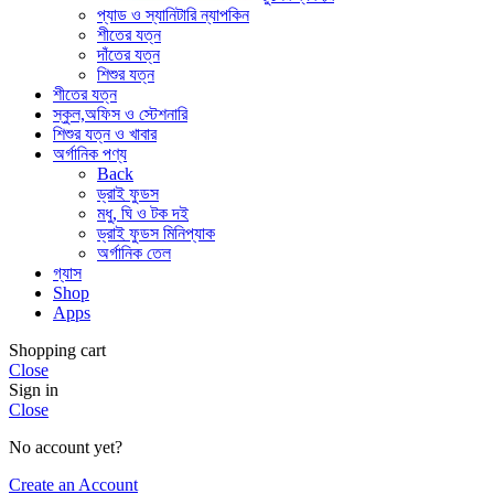
প্যাড ও স্যানিটারি ন্যাপকিন
শীতের যত্ন
দাঁতের যত্ন
শিশুর যত্ন
শীতের যত্ন
স্কুল,অফিস ও স্টেশনারি
শিশুর যত্ন ও খাবার
অর্গানিক পণ্য
Back
ড্রাই ফুডস
মধু, ঘি ও টক দই
ড্রাই ফুডস মিনিপ্যাক
অর্গানিক তেল
গ্যাস
Shop
Apps
Shopping cart
Close
Sign in
Close
No account yet?
Create an Account