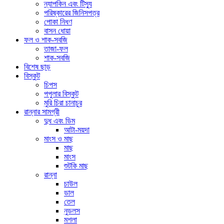
ন্যাপকিন এবং টিস্যু
পরিষ্কারের জিনিসপত্র
পোকা নিধণ
বাসন ধোয়া
ফল ও শাক-সবজি
তাজা-ফল
শাক-সবজি
বিশেষ ছাড়
বিস্কুট
চিপস
পপুলার বিস্কুট
মুরি চিরা চানাচুর
রান্নার সামগ্রী
দুধ এবং ডিম
আটা-ময়দা
মাংস ও মাছ
মাছ
মাংস
শুটকি মাছ
রান্না
চাউল
ডাল
তেল
নুডলস
মশলা