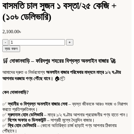
বাসমতি চাল সুজন ১ বস্তা/২৫ কেজি +
(১০৳ ডেলিভারি)
2,100.00
৳
বাসমতি
চাল
ক্রয় করুন
সুজন
১
🛒
দোকানবাড়ি – ফরিদপুর শহরের বিশ্বস্ত অনলাইন বাজার
🚀
বস্তা/
২৫
আমাদের দ্রুত ও নির্ভরযোগ্য
অনলাইন বাজার পরিষেবার মাধ্যমে মাত্র ১/২ ঘণ্টায়
কেজি
আপনার দরজায় পণ্য পৌঁছে যাবে।
🏠📦
+
(১০৳
ডেলিভারি)
কেন দোকানবাড়ি?
quantity
✅
স্থানীয় ও বিশ্বস্ত অনলাইন বাজার সেবা
– ব্যস্ত জীবনকে আরও সহজ ও নিরাপদ
করতে প্রতিশ্রুতিবদ্ধ।
✅
দ্রুততম হোম ডেলিভারি
– মাত্র ১/২ ঘণ্টায় আপনার প্রয়োজনীয় পণ্য হাতে পান।
✅
বিশেষ অফার ও ডিসকাউন্ট
– সাশ্রয়ী মূল্যে দৈনন্দিন বাজার।
✅
ফ্রি হোম ডেলিভারি
– কোনো অতিরিক্ত চার্জ ছাড়াই পণ্য আপনার ঠিকানায়
পৌঁছাবে।