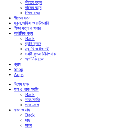
শীতের যত্ন
দাঁতের যত্ন
শিশুর যত্ন
শীতের যত্ন
স্কুল,অফিস ও স্টেশনারি
শিশুর যত্ন ও খাবার
অর্গানিক পণ্য
Back
ড্রাই ফুডস
মধু, ঘি ও টক দই
ড্রাই ফুডস মিনিপ্যাক
অর্গানিক তেল
গ্যাস
Shop
Apps
বিশেষ ছাড়
ফল ও শাক-সবজি
Back
শাক-সবজি
তাজা-ফল
মাংস ও মাছ
Back
মাছ
মাংস