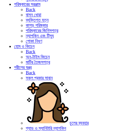
পরিষ্কারের সরঞ্জাম
Back
বাসন ধোয়া
ব্যক্তিগত যত্ন
কাপড় পরিষ্কার
পরিষ্কারের জিনিসপত্র
ন্যাপকিন এবং টিস্যু
পোকা নিধণ
হোম ও কিচেন
Back
অন-টাইম কিচেন
মাটির তৈজসপত্র
শরীলের যন্ত্র
Back
সকল প্রকার সাবান
চুলের ব্যবহার
প্যাড ও স্যানিটারি ন্যাপকিন