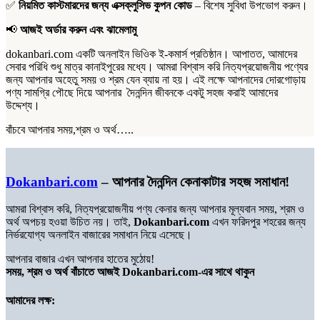
✅
নিয়মিত কাস্টমারদের জন্য এক্সক্লুসিভ কুপন কোড
– বিশেষ সুবিধা উপভোগ করুন।
📢
আজই অর্ডার করুন এবং ঝামেলামু
dokanbari.com একটি অনলাইন ভিওিক ই-কমার্স প্রতিষ্ঠান। আপাতত, আমাদের
সেবার পরিধি শুধু মাত্র কানাইপুরের মধ্যে। আমরা বিশ্বাস করি নিত্যপ্রয়োজনীয় পণ্যের
জন্য আপনার অহেতু সময় ও শ্রম যেন ব্যায় না হয়। এই লক্ষে আপনাদের দোরগোড়ায়
পণ্য সামগ্রি পৌছে দিয়ে আপনার দৈনন্দিন জীবনকে একটু সহজ করাই আমাদের
উদ্দেশ্য।
বাঁচবে আপনার সময়,শ্রম ও অর্থ…..
Dokanbari.com
– আপনার দৈনন্দিন কেনাকাটার সহজ সমাধান!
আমরা বিশ্বাস করি, নিত্যপ্রয়োজনীয় পণ্য কেনার জন্য আপনার মূল্যবান সময়, শ্রম ও
অর্থ অপচয় হওয়া উচিত নয়। তাই,
Dokanbari.com
এখন ফরিদপুর শহরের জন্য
নির্ভরযোগ্য অনলাইন বাজারের সমাধান নিয়ে এসেছে।
আপনার বাজার এখন আপনার হাতের মুঠোয়!
সময়, শ্রম ও অর্থ বাঁচাতে আজই Dokanbari.com-এর সাথে থাকুন
আমাদের লক্ষ: