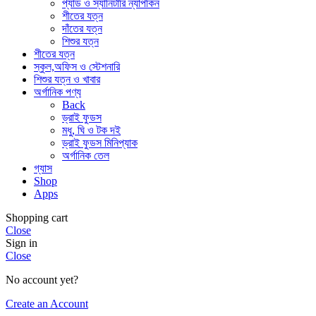
প্যাড ও স্যানিটারি ন্যাপকিন
শীতের যত্ন
দাঁতের যত্ন
শিশুর যত্ন
শীতের যত্ন
স্কুল,অফিস ও স্টেশনারি
শিশুর যত্ন ও খাবার
অর্গানিক পণ্য
Back
ড্রাই ফুডস
মধু, ঘি ও টক দই
ড্রাই ফুডস মিনিপ্যাক
অর্গানিক তেল
গ্যাস
Shop
Apps
Shopping cart
Close
Sign in
Close
No account yet?
Create an Account