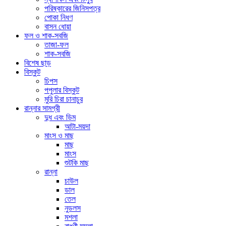
পরিষ্কারের জিনিসপত্র
পোকা নিধণ
বাসন ধোয়া
ফল ও শাক-সবজি
তাজা-ফল
শাক-সবজি
বিশেষ ছাড়
বিস্কুট
চিপস
পপুলার বিস্কুট
মুরি চিরা চানাচুর
রান্নার সামগ্রী
দুধ এবং ডিম
আটা-ময়দা
মাংস ও মাছ
মাছ
মাংস
শুটকি মাছ
রান্না
চাউল
ডাল
তেল
নুডলস
মশলা