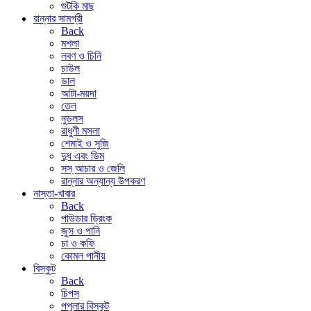
শুটকি মাছ
রান্নার সামগ্রী
Back
মশলা
লবণ ও চিনি
চাউল
ডাল
আটা-ময়দা
তেল
নুডলস
রাধুণী মসলা
শেমাই ও সুজি
দুধ এবং ডিম
সস্ আচার ও জেলি
রান্নার অন্যান্য উপকরণ
নাস্তা-খাবার
Back
পাউডার ড্রিংক
জুস ও পানি
চা ও কফি
কোমল পানীয়
বিস্কুট
Back
চিপস
পপুলার বিস্কুট