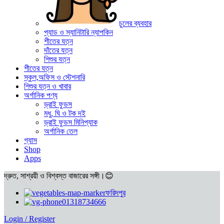
চুলের ব্যবহার
প্যাড ও স্যানিটারি ন্যাপকিন
শীতের যত্ন
দাঁতের যত্ন
শিশুর যত্ন
শীতের যত্ন
স্কুল,অফিস ও স্টেশনারি
শিশুর যত্ন ও খাবার
অর্গানিক পণ্য
ড্রাই ফুডস
মধু, ঘি ও টক দই
ড্রাই ফুডস মিনিপ্যাক
অর্গানিক তেল
গ্যাস
Shop
Apps
দ্রুত, সাশ্রয়ী ও বিশ্বস্ত বাজারের সঙ্গী।😊
ফরিদপুর
01318734666
Login / Register