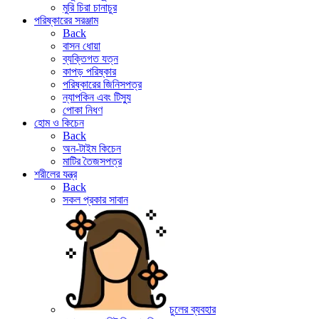
মুরি চিরা চানাচুর
পরিষ্কারের সরঞ্জাম
Back
বাসন ধোয়া
ব্যক্তিগত যত্ন
কাপড় পরিষ্কার
পরিষ্কারের জিনিসপত্র
ন্যাপকিন এবং টিস্যু
পোকা নিধণ
হোম ও কিচেন
Back
অন-টাইম কিচেন
মাটির তৈজসপত্র
শরীলের যন্ত্র
Back
সকল প্রকার সাবান
চুলের ব্যবহার