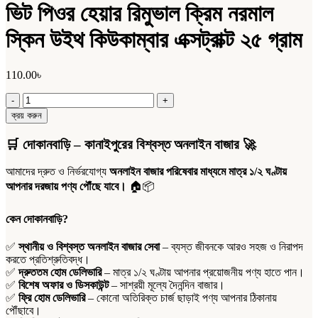
ভিট পিওর হেয়ার রিমুভাল ক্রিম নরমাল
স্কিন উইথ কিউকাম্বার এক্সট্রাক্ট ২৫ গ্রাম
110.00
৳
ভিট
পিওর
ক্রয় করুন
হেয়ার
রিমুভাল
🛒
দোকানবাড়ি – কানাইপুরের বিশ্বস্ত অনলাইন বাজার
🚀
ক্রিম
নরমাল
আমাদের দ্রুত ও নির্ভরযোগ্য
অনলাইন বাজার পরিষেবার মাধ্যমে মাত্র ১/২ ঘণ্টায়
স্কিন
আপনার দরজায় পণ্য পৌঁছে যাবে।
🏠📦
উইথ
কিউকাম্বার
এক্সট্রাক্ট
কেন দোকানবাড়ি?
২৫
গ্রাম
✅
স্থানীয় ও বিশ্বস্ত অনলাইন বাজার সেবা
– ব্যস্ত জীবনকে আরও সহজ ও নিরাপদ
quantity
করতে প্রতিশ্রুতিবদ্ধ।
✅
দ্রুততম হোম ডেলিভারি
– মাত্র ১/২ ঘণ্টায় আপনার প্রয়োজনীয় পণ্য হাতে পান।
✅
বিশেষ অফার ও ডিসকাউন্ট
– সাশ্রয়ী মূল্যে দৈনন্দিন বাজার।
✅
ফ্রি হোম ডেলিভারি
– কোনো অতিরিক্ত চার্জ ছাড়াই পণ্য আপনার ঠিকানায়
পৌঁছাবে।