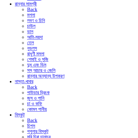
রান্নার সামগ্রী
Back
মশলা
লবণ ও চিনি
চাউল
ডাল
আটা-ময়দা
তেল
নুডলস
রাধুণী মসলা
শেমাই ও সুজি
দুধ এবং ডিম
সস্ আচার ও জেলি
রান্নার অন্যান্য উপকরণ
নাস্তা-খাবার
Back
পাউডার ড্রিংক
জুস ও পানি
চা ও কফি
কোমল পানীয়
বিস্কুট
Back
চিপস
পপুলার বিস্কুট
মুরি চিরা চানাচুর