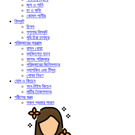
জুস ও পানি
চা ও কফি
কোমল পানীয়
বিস্কুট
চিপস
পপুলার বিস্কুট
মুরি চিরা চানাচুর
পরিষ্কারের সরঞ্জাম
বাসন ধোয়া
ব্যক্তিগত যত্ন
কাপড় পরিষ্কার
পরিষ্কারের জিনিসপত্র
ন্যাপকিন এবং টিস্যু
পোকা নিধণ
হোম ও কিচেন
অন-টাইম কিচেন
মাটির তৈজসপত্র
শরীলের যন্ত্র
সকল প্রকার সাবান