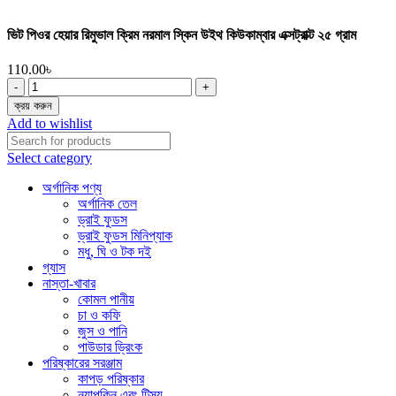
ভিট পিওর হেয়ার রিমুভাল ক্রিম নরমাল স্কিন উইথ কিউকাম্বার এক্সট্রাক্ট ২৫ গ্রাম
110.00
৳
ভিট
পিওর
ক্রয় করুন
হেয়ার
Add to wishlist
রিমুভাল
ক্রিম
Select category
নরমাল
স্কিন
অর্গানিক পণ্য
উইথ
অর্গানিক তেল
কিউকাম্বার
ড্রাই ফুডস
এক্সট্রাক্ট
ড্রাই ফুডস মিনিপ্যাক
২৫
মধু, ঘি ও টক দই
গ্রাম
গ্যাস
quantity
নাস্তা-খাবার
কোমল পানীয়
চা ও কফি
জুস ও পানি
পাউডার ড্রিংক
পরিষ্কারের সরঞ্জাম
কাপড় পরিষ্কার
ন্যাপকিন এবং টিস্যু