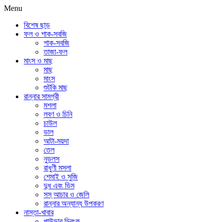
Menu
বিশেষ ছাড়
ফল ও শাক-সবজি
শাক-সবজি
তাজা-ফল
মাংস ও মাছ
মাছ
মাংস
শুটকি মাছ
রান্নার সামগ্রী
মশলা
লবণ ও চিনি
চাউল
ডাল
আটা-ময়দা
তেল
নুডলস
রাধুণী মসলা
শেমাই ও সুজি
দুধ এবং ডিম
সস্ আচার ও জেলি
রান্নার অন্যান্য উপকরণ
নাস্তা-খাবার
পাউডার ড্রিংক