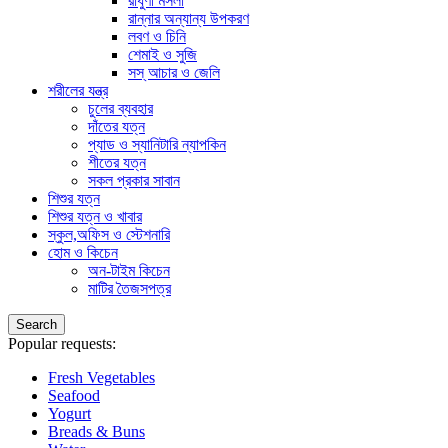
রাধুণী মসলা
রান্নার অন্যান্য উপকরণ
লবণ ও চিনি
শেমাই ও সুজি
সস্ আচার ও জেলি
শরীলের যন্ত্র
চুলের ব্যবহার
দাঁতের যত্ন
প্যাড ও স্যানিটারি ন্যাপকিন
শীতের যত্ন
সকল প্রকার সাবান
শিশুর যত্ন
শিশুর যত্ন ও খাবার
স্কুল,অফিস ও স্টেশনারি
হোম ও কিচেন
অন-টাইম কিচেন
মাটির তৈজসপত্র
Search
Popular requests:
Fresh Vegetables
Seafood
Yogurt
Breads & Buns