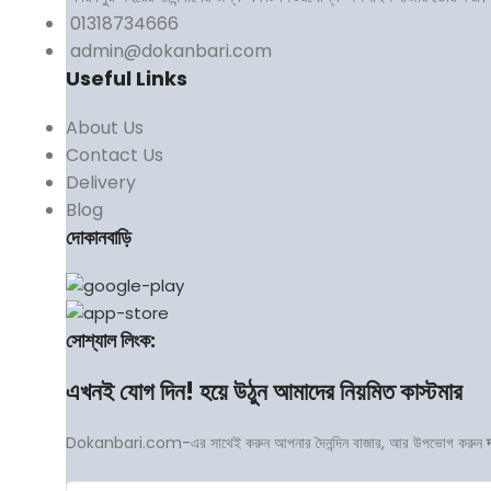
01318734666
admin@dokanbari.com
Useful Links
About Us
Contact Us
Delivery
Blog
দোকানবাড়ি
সোশ্যাল লিংক:
এখনই যোগ দিন! হয়ে উঠুন আমাদের নিয়মিত কাস্টমার
Dokanbari.com-এর সাথেই করুন আপনার দৈনন্দিন বাজার, আর উপভোগ করুন