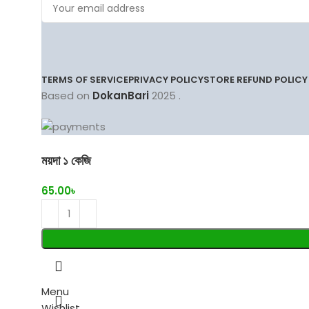
TERMS OF SERVICE
PRIVACY POLICY
STORE REFUND POLICY
Based on
DokanBari
2025
.
ময়দা ১ কেজি
65.00
৳
Menu
Wishlist