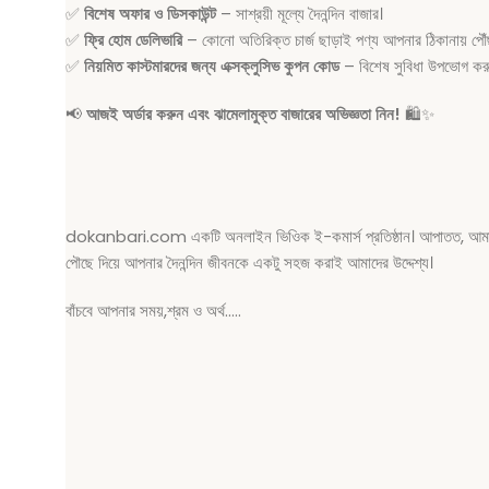
✅
বিশেষ অফার ও ডিসকাউন্ট
– সাশ্রয়ী মূল্যে দৈনন্দিন বাজার।
✅
ফ্রি হোম ডেলিভারি
– কোনো অতিরিক্ত চার্জ ছাড়াই পণ্য আপনার ঠিকানায় পৌঁ
✅
নিয়মিত কাস্টমারদের জন্য এক্সক্লুসিভ কুপন কোড
– বিশেষ সুবিধা উপভোগ কর
📢
আজই অর্ডার করুন এবং ঝামেলামুক্ত বাজারের অভিজ্ঞতা নিন!
🛍️✨
dokanbari.com একটি অনলাইন ভিওিক ই-কমার্স প্রতিষ্ঠান। আপাতত, আমাদের সেব
পৌছে দিয়ে আপনার দৈনন্দিন জীবনকে একটু সহজ করাই আমাদের উদ্দেশ্য।
বাঁচবে আপনার সময়,শ্রম ও অর্থ…..