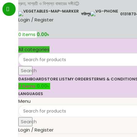
দ্রুত, সাশ্রয়ী ও বিশ্বস্ত বাজারের সঙ্গী।😊
ফরিদপুর
013187
Login / Register
0
items
0.00
৳
All categories
Search
DASHBOARD
STORE LIST
MY ORDERS
TERMS & CONDITION
0
items
0.00
৳
LANGUAGES
Menu
Search
Login / Register