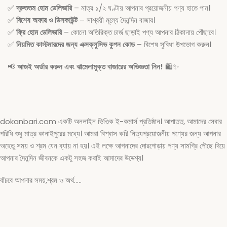
✅
দ্রুততম হোম ডেলিভারি
– মাত্র ১/২ ঘণ্টায় আপনার প্রয়োজনীয় পণ্য হাতে পান।
✅
বিশেষ অফার ও ডিসকাউন্ট
– সাশ্রয়ী মূল্যে দৈনন্দিন বাজার।
✅
ফ্রি হোম ডেলিভারি
– কোনো অতিরিক্ত চার্জ ছাড়াই পণ্য আপনার ঠিকানায় পৌঁছাবে।
✅
নিয়মিত কাস্টমারদের জন্য এক্সক্লুসিভ কুপন কোড
– বিশেষ সুবিধা উপভোগ করুন।
📢
আজই অর্ডার করুন এবং ঝামেলামুক্ত বাজারের অভিজ্ঞতা নিন!
🛍️✨
dokanbari.com একটি অনলাইন ভিওিক ই-কমার্স প্রতিষ্ঠান। আপাতত, আমাদের সেবার
পরিধি শুধু মাত্র কানাইপুরের মধ্যে। আমরা বিশ্বাস করি নিত্যপ্রয়োজনীয় পণ্যের জন্য আপনার
অহেতু সময় ও শ্রম যেন ব্যায় না হয়। এই লক্ষে আপনাদের দোরগোড়ায় পণ্য সামগ্রি পৌছে দিয়ে
আপনার দৈনন্দিন জীবনকে একটু সহজ করাই আমাদের উদ্দেশ্য।
বাঁচবে আপনার সময়,শ্রম ও অর্থ…..