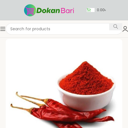
0.00
৳
Home
রান্নার সামগ্রী
রান্না
মশলা