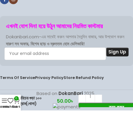
এখনই যোগ দিন! হয়ে উঠুন আমাদের নিয়মিত কাস্টমার
Dokanbari.com-এর সাথেই করুন আপনার দৈনন্দিন বাজার, আর উপভোগ করুন
দারুণ সব অফার, বিশেষ ছাড় ও দ্রুততম হোম ডেলিভারি!
Terms Of Service
Privacy Policy
Store Refund Policy
Based on
DokanBari
2025
.
মরিচের গুড়া ১০০
0
50.00
৳
গ্রাম(খোলা)
ক্রয় করুন
Menu
Wishlist
Cart