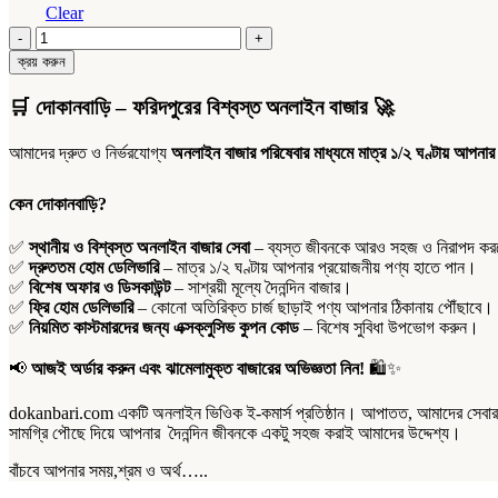
Clear
মরিয়ম
খেজুর
ক্রয় করুন
quantity
🛒
দোকানবাড়ি – ফরিদপুরের বিশ্বস্ত অনলাইন বাজার
🚀
আমাদের দ্রুত ও নির্ভরযোগ্য
অনলাইন বাজার পরিষেবার মাধ্যমে মাত্র ১/২ ঘণ্টায় আপনার
কেন দোকানবাড়ি?
✅
স্থানীয় ও বিশ্বস্ত অনলাইন বাজার সেবা
– ব্যস্ত জীবনকে আরও সহজ ও নিরাপদ করতে
✅
দ্রুততম হোম ডেলিভারি
– মাত্র ১/২ ঘণ্টায় আপনার প্রয়োজনীয় পণ্য হাতে পান।
✅
বিশেষ অফার ও ডিসকাউন্ট
– সাশ্রয়ী মূল্যে দৈনন্দিন বাজার।
✅
ফ্রি হোম ডেলিভারি
– কোনো অতিরিক্ত চার্জ ছাড়াই পণ্য আপনার ঠিকানায় পৌঁছাবে।
✅
নিয়মিত কাস্টমারদের জন্য এক্সক্লুসিভ কুপন কোড
– বিশেষ সুবিধা উপভোগ করুন।
📢
আজই অর্ডার করুন এবং ঝামেলামুক্ত বাজারের অভিজ্ঞতা নিন!
🛍️✨
dokanbari.com একটি অনলাইন ভিওিক ই-কমার্স প্রতিষ্ঠান। আপাতত, আমাদের সেবার পর
সামগ্রি পৌছে দিয়ে আপনার দৈনন্দিন জীবনকে একটু সহজ করাই আমাদের উদ্দেশ্য।
বাঁচবে আপনার সময়,শ্রম ও অর্থ…..