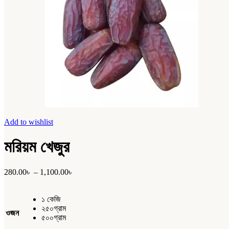
Add to wishlist
মরিয়ম খেজুর
280.00
৳
–
1,100.00
৳
১ কেজি
২৫০গ্রাম
ওজন
৫০০গ্রাম