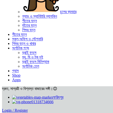
চুলের ব্যবহার
প্যাড ও স্যানিটারি ন্যাপকিন
শীতের যত্ন
দাঁতের যত্ন
শিশুর যত্ন
শীতের যত্ন
স্কুল,অফিস ও স্টেশনারি
শিশুর যত্ন ও খাবার
অর্গানিক পণ্য
ড্রাই ফুডস
মধু, ঘি ও টক দই
ড্রাই ফুডস মিনিপ্যাক
অর্গানিক তেল
গ্যাস
Shop
Apps
দ্রুত, সাশ্রয়ী ও বিশ্বস্ত বাজারের সঙ্গী।😊
ফরিদপুর
01318734666
Login / Register