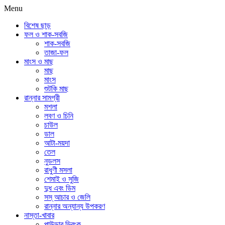
Menu
বিশেষ ছাড়
ফল ও শাক-সবজি
শাক-সবজি
তাজা-ফল
মাংস ও মাছ
মাছ
মাংস
শুটকি মাছ
রান্নার সামগ্রী
মশলা
লবণ ও চিনি
চাউল
ডাল
আটা-ময়দা
তেল
নুডলস
রাধুণী মসলা
শেমাই ও সুজি
দুধ এবং ডিম
সস্ আচার ও জেলি
রান্নার অন্যান্য উপকরণ
নাস্তা-খাবার
পাউডার ড্রিংক