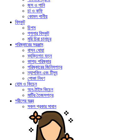
জুস ও পানি
চা ও কফি
কোমল পানীয়
বিস্কুট
চিপস
পপুলার বিস্কুট
মুরি চিরা চানাচুর
পরিষ্কারের সরঞ্জাম
বাসন ধোয়া
ব্যক্তিগত যত্ন
কাপড় পরিষ্কার
পরিষ্কারের জিনিসপত্র
ন্যাপকিন এবং টিস্যু
পোকা নিধণ
হোম ও কিচেন
অন-টাইম কিচেন
মাটির তৈজসপত্র
শরীলের যন্ত্র
সকল প্রকার সাবান