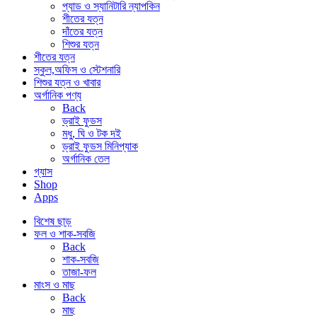
প্যাড ও স্যানিটারি ন্যাপকিন
শীতের যত্ন
দাঁতের যত্ন
শিশুর যত্ন
শীতের যত্ন
স্কুল,অফিস ও স্টেশনারি
শিশুর যত্ন ও খাবার
অর্গানিক পণ্য
Back
ড্রাই ফুডস
মধু, ঘি ও টক দই
ড্রাই ফুডস মিনিপ্যাক
অর্গানিক তেল
গ্যাস
Shop
Apps
বিশেষ ছাড়
ফল ও শাক-সবজি
Back
শাক-সবজি
তাজা-ফল
মাংস ও মাছ
Back
মাছ