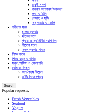
মশলা
রাধুণী মসলা
রান্নার অন্যান্য উপকরণ
লবণ ও চিনি
শেমাই ও সুজি
সস্ আচার ও জেলি
শরীলের যন্ত্র
চুলের ব্যবহার
দাঁতের যত্ন
প্যাড ও স্যানিটারি ন্যাপকিন
শীতের যত্ন
সকল প্রকার সাবান
শিশুর যত্ন
শিশুর যত্ন ও খাবার
স্কুল,অফিস ও স্টেশনারি
হোম ও কিচেন
অন-টাইম কিচেন
মাটির তৈজসপত্র
Search
Popular requests:
Fresh Vegetables
Seafood
Yogurt