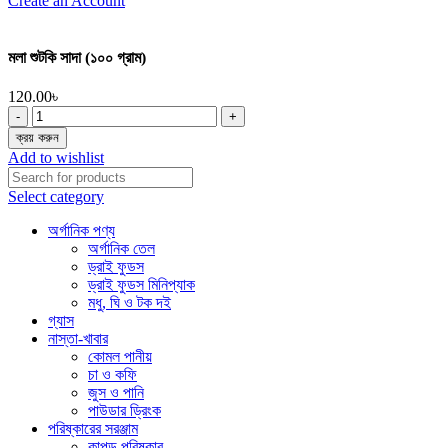
Create an Account
মলা শুটকি সাদা (১০০ গ্রাম)
120.00
৳
মলা
শুটকি
ক্রয় করুন
সাদা
Add to wishlist
(১০০
গ্রাম)
Select category
quantity
অর্গানিক পণ্য
অর্গানিক তেল
ড্রাই ফুডস
ড্রাই ফুডস মিনিপ্যাক
মধু, ঘি ও টক দই
গ্যাস
নাস্তা-খাবার
কোমল পানীয়
চা ও কফি
জুস ও পানি
পাউডার ড্রিংক
পরিষ্কারের সরঞ্জাম
কাপড় পরিষ্কার