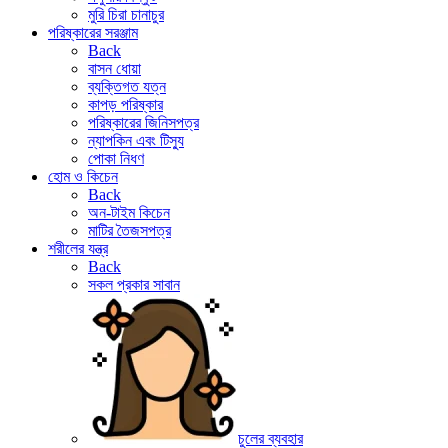
মুরি চিরা চানাচুর
পরিষ্কারের সরঞ্জাম
Back
বাসন ধোয়া
ব্যক্তিগত যত্ন
কাপড় পরিষ্কার
পরিষ্কারের জিনিসপত্র
ন্যাপকিন এবং টিস্যু
পোকা নিধণ
হোম ও কিচেন
Back
অন-টাইম কিচেন
মাটির তৈজসপত্র
শরীলের যন্ত্র
Back
সকল প্রকার সাবান
চুলের ব্যবহার