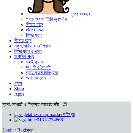
চুলের ব্যবহার
প্যাড ও স্যানিটারি ন্যাপকিন
শীতের যত্ন
দাঁতের যত্ন
শিশুর যত্ন
শীতের যত্ন
স্কুল,অফিস ও স্টেশনারি
শিশুর যত্ন ও খাবার
অর্গানিক পণ্য
ড্রাই ফুডস
মধু, ঘি ও টক দই
ড্রাই ফুডস মিনিপ্যাক
অর্গানিক তেল
গ্যাস
Shop
Apps
দ্রুত, সাশ্রয়ী ও বিশ্বস্ত বাজারের সঙ্গী।😊
ফরিদপুর
01318734666
Login / Register