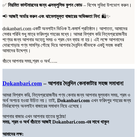
✅
নিয়মিত কাস্টমারদের জন্য এক্সক্লুসিভ কুপন কোড
– বিশেষ সুবিধা উপভোগ করুন।
📢
আজই অর্ডার করুন এবং ঝামেলামুক্ত বাজারের অভিজ্ঞতা নিন!
🛍️✨
dokanbari.com একটি অনলাইন ভিওিক ই-কমার্স প্রতিষ্ঠান। আপাতত, আমাদের
সেবার পরিধি শুধু মাত্র ফরিদপুর শহরের মধ্যে। আমরা বিশ্বাস করি নিত্যপ্রয়োজনীয়
পণ্যের জন্য আপনার অহেতু সময় ও শ্রম যেন ব্যায় না হয়। এই লক্ষে আপনাদের
দোরগোড়ায় পণ্য সামগ্রি পৌছে দিয়ে আপনার দৈনন্দিন জীবনকে একটু সহজ করাই
আমাদের উদ্দেশ্য।
বাঁচবে আপনার সময়,শ্রম ও অর্থ…..
Dokanbari.com
– আপনার দৈনন্দিন কেনাকাটার সহজ সমাধান!
আমরা বিশ্বাস করি, নিত্যপ্রয়োজনীয় পণ্য কেনার জন্য আপনার মূল্যবান সময়, শ্রম ও
অর্থ অপচয় হওয়া উচিত নয়। তাই,
Dokanbari.com
এখন ফরিদপুর শহরের জন্য
নির্ভরযোগ্য অনলাইন বাজারের সমাধান নিয়ে এসেছে।
আপনার বাজার এখন আপনার হাতের মুঠোয়!
সময়, শ্রম ও অর্থ বাঁচাতে আজই Dokanbari.com-এর সাথে থাকুন
আমাদের লক্ষ: