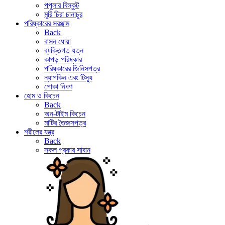
পপুলার বিস্কুট
মুরি চিরা চানাচুর
পরিষ্কারের সরঞ্জাম
Back
বাসন ধোয়া
ব্যক্তিগত যত্ন
কাপড় পরিষ্কার
পরিষ্কারের জিনিসপত্র
ন্যাপকিন এবং টিস্যু
পোকা নিধণ
হোম ও কিচেন
Back
অন-টাইম কিচেন
মাটির তৈজসপত্র
শরীলের যন্ত্র
Back
সকল প্রকার সাবান