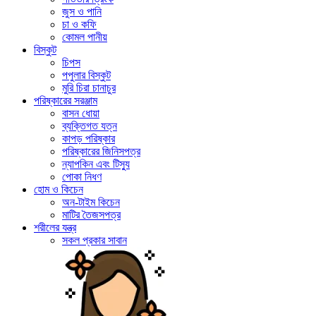
জুস ও পানি
চা ও কফি
কোমল পানীয়
বিস্কুট
চিপস
পপুলার বিস্কুট
মুরি চিরা চানাচুর
পরিষ্কারের সরঞ্জাম
বাসন ধোয়া
ব্যক্তিগত যত্ন
কাপড় পরিষ্কার
পরিষ্কারের জিনিসপত্র
ন্যাপকিন এবং টিস্যু
পোকা নিধণ
হোম ও কিচেন
অন-টাইম কিচেন
মাটির তৈজসপত্র
শরীলের যন্ত্র
সকল প্রকার সাবান