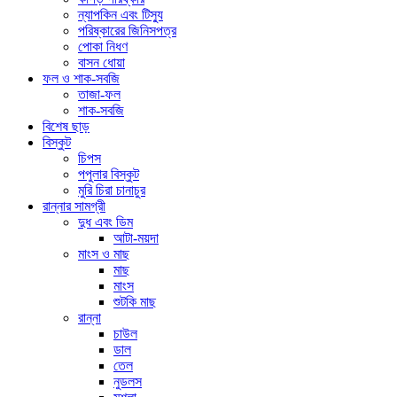
ন্যাপকিন এবং টিস্যু
পরিষ্কারের জিনিসপত্র
পোকা নিধণ
বাসন ধোয়া
ফল ও শাক-সবজি
তাজা-ফল
শাক-সবজি
বিশেষ ছাড়
বিস্কুট
চিপস
পপুলার বিস্কুট
মুরি চিরা চানাচুর
রান্নার সামগ্রী
দুধ এবং ডিম
আটা-ময়দা
মাংস ও মাছ
মাছ
মাংস
শুটকি মাছ
রান্না
চাউল
ডাল
তেল
নুডলস