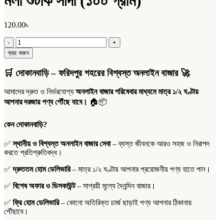
মলা শুটকি সাদা (১০০ গ্রাম)
120.00
৳
মলা
শুটকি
ক্রয় করুন
সাদা
(১০০
🛒
দোকানবাড়ি – ফরিদপুর শহরের বিশ্বস্ত অনলাইন বাজার
🚀
গ্রাম)
quantity
আমাদের দ্রুত ও নির্ভরযোগ্য
অনলাইন বাজার পরিষেবার মাধ্যমে মাত্র ১/২ ঘণ্টায়
আপনার দরজায় পণ্য পৌঁছে যাবে।
🏠📦
কেন দোকানবাড়ি?
✅
স্থানীয় ও বিশ্বস্ত অনলাইন বাজার সেবা
– ব্যস্ত জীবনকে আরও সহজ ও নিরাপদ
করতে প্রতিশ্রুতিবদ্ধ।
✅
দ্রুততম হোম ডেলিভারি
– মাত্র ১/২ ঘণ্টায় আপনার প্রয়োজনীয় পণ্য হাতে পান।
✅
বিশেষ অফার ও ডিসকাউন্ট
– সাশ্রয়ী মূল্যে দৈনন্দিন বাজার।
✅
ফ্রি হোম ডেলিভারি
– কোনো অতিরিক্ত চার্জ ছাড়াই পণ্য আপনার ঠিকানায়
পৌঁছাবে।