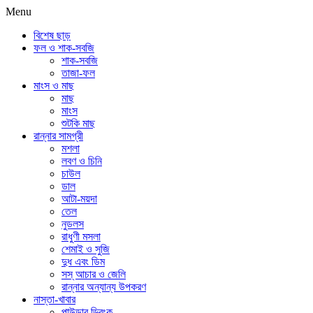
Menu
বিশেষ ছাড়
ফল ও শাক-সবজি
শাক-সবজি
তাজা-ফল
মাংস ও মাছ
মাছ
মাংস
শুটকি মাছ
রান্নার সামগ্রী
মশলা
লবণ ও চিনি
চাউল
ডাল
আটা-ময়দা
তেল
নুডলস
রাধুণী মসলা
শেমাই ও সুজি
দুধ এবং ডিম
সস্ আচার ও জেলি
রান্নার অন্যান্য উপকরণ
নাস্তা-খাবার
পাউডার ড্রিংক