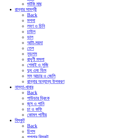
শুটকি মাছ
রান্নার সামগ্রী
Back
মশলা
লবণ ও চিনি
চাউল
ডাল
আটা-ময়দা
তেল
নুডলস
রাধুণী মসলা
শেমাই ও সুজি
দুধ এবং ডিম
সস্ আচার ও জেলি
রান্নার অন্যান্য উপকরণ
নাস্তা-খাবার
Back
পাউডার ড্রিংক
জুস ও পানি
চা ও কফি
কোমল পানীয়
বিস্কুট
Back
চিপস
পপুলার বিস্কুট