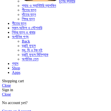
চুলের ব্যবহার
প্যাড ও স্যানিটারি ন্যাপকিন
শীতের যত্ন
দাঁতের যত্ন
শিশুর যত্ন
শীতের যত্ন
স্কুল,অফিস ও স্টেশনারি
শিশুর যত্ন ও খাবার
অর্গানিক পণ্য
Back
ড্রাই ফুডস
মধু, ঘি ও টক দই
ড্রাই ফুডস মিনিপ্যাক
অর্গানিক তেল
গ্যাস
Shop
Apps
Shopping cart
Close
Sign in
Close
No account yet?