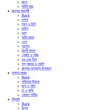
মাংস
শুটকি মাছ
রান্নার সামগ্রী
Back
মশলা
লবণ ও চিনি
চাউল
ডাল
আটা-ময়দা
তেল
নুডলস
রাধুণী মসলা
শেমাই ও সুজি
দুধ এবং ডিম
সস্ আচার ও জেলি
রান্নার অন্যান্য উপকরণ
নাস্তা-খাবার
Back
পাউডার ড্রিংক
জুস ও পানি
চা ও কফি
কোমল পানীয়
বিস্কুট
Back
চিপস