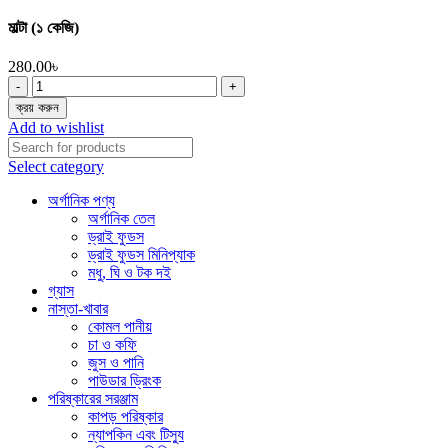
মাল্টা (১ কেজি)
280.00
৳
মাল্টা
(১
ক্রয় করুন
কেজি)
Add to wishlist
quantity
Select category
অর্গানিক পণ্য
অর্গানিক তেল
ড্রাই ফুডস
ড্রাই ফুডস মিনিপ্যাক
মধু, ঘি ও টক দই
গ্যাস
নাস্তা-খাবার
কোমল পানীয়
চা ও কফি
জুস ও পানি
পাউডার ড্রিংক
পরিষ্কারের সরঞ্জাম
কাপড় পরিষ্কার
ন্যাপকিন এবং টিস্যু