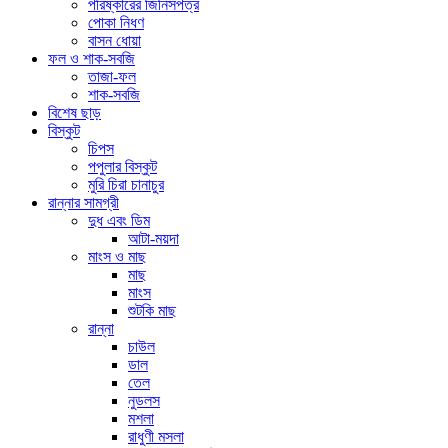
পরিষ্কারের জিনিসপত্র
পোকা নিধণ
বাসন ধোয়া
ফল ও শাক-সবজি
তাজা-ফল
শাক-সবজি
বিশেষ ছাড়
বিস্কুট
চিপস
পপুলার বিস্কুট
মুরি চিরা চানাচুর
রান্নার সামগ্রী
দুধ এবং ডিম
আটা-ময়দা
মাংস ও মাছ
মাছ
মাংস
শুটকি মাছ
রান্না
চাউল
ডাল
তেল
নুডলস
মশলা
রাধুণী মসলা