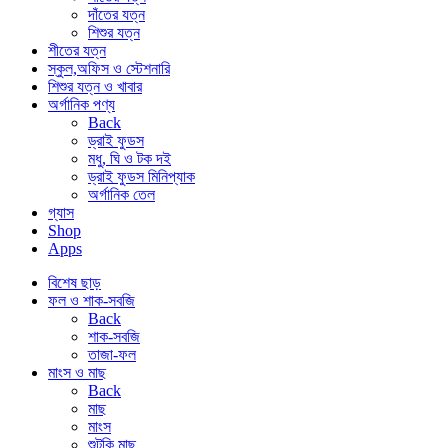
দাঁতের যত্ন
শিশুর যত্ন
শীতের যত্ন
স্কুল,অফিস ও স্টেশনারি
শিশুর যত্ন ও খাবার
অর্গানিক পণ্য
Back
ড্রাই ফুডস
মধু, ঘি ও টক দই
ড্রাই ফুডস মিনিপ্যাক
অর্গানিক তেল
গ্যাস
Shop
Apps
বিশেষ ছাড়
ফল ও শাক-সবজি
Back
শাক-সবজি
তাজা-ফল
মাংস ও মাছ
Back
মাছ
মাংস
শুটকি মাছ