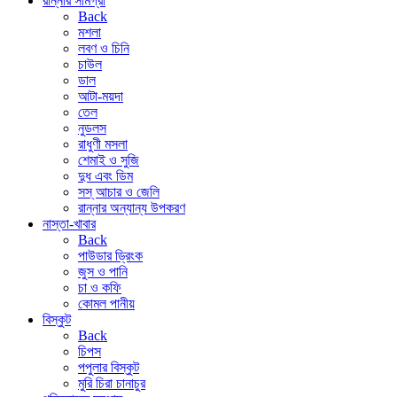
রান্নার সামগ্রী
Back
মশলা
লবণ ও চিনি
চাউল
ডাল
আটা-ময়দা
তেল
নুডলস
রাধুণী মসলা
শেমাই ও সুজি
দুধ এবং ডিম
সস্ আচার ও জেলি
রান্নার অন্যান্য উপকরণ
নাস্তা-খাবার
Back
পাউডার ড্রিংক
জুস ও পানি
চা ও কফি
কোমল পানীয়
বিস্কুট
Back
চিপস
পপুলার বিস্কুট
মুরি চিরা চানাচুর