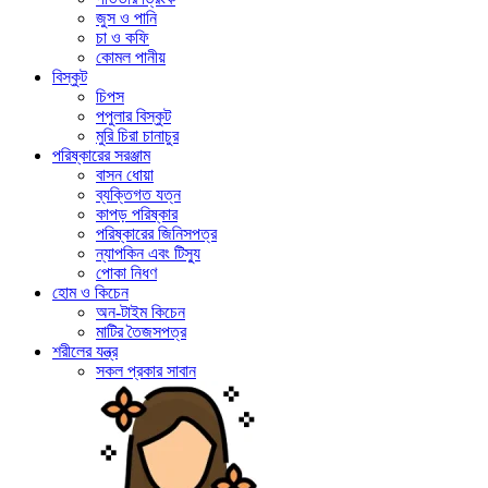
জুস ও পানি
চা ও কফি
কোমল পানীয়
বিস্কুট
চিপস
পপুলার বিস্কুট
মুরি চিরা চানাচুর
পরিষ্কারের সরঞ্জাম
বাসন ধোয়া
ব্যক্তিগত যত্ন
কাপড় পরিষ্কার
পরিষ্কারের জিনিসপত্র
ন্যাপকিন এবং টিস্যু
পোকা নিধণ
হোম ও কিচেন
অন-টাইম কিচেন
মাটির তৈজসপত্র
শরীলের যন্ত্র
সকল প্রকার সাবান