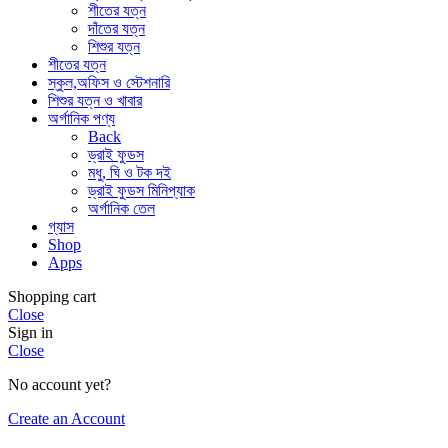
শীতের যত্ন
দাঁতের যত্ন
শিশুর যত্ন
শীতের যত্ন
স্কুল,অফিস ও স্টেশনারি
শিশুর যত্ন ও খাবার
অর্গানিক পণ্য
Back
ড্রাই ফুডস
মধু, ঘি ও টক দই
ড্রাই ফুডস মিনিপ্যাক
অর্গানিক তেল
গ্যাস
Shop
Apps
Shopping cart
Close
Sign in
Close
No account yet?
Create an Account