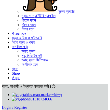
চুলের ব্যবহার
প্যাড ও স্যানিটারি ন্যাপকিন
শীতের যত্ন
দাঁতের যত্ন
শিশুর যত্ন
শীতের যত্ন
স্কুল,অফিস ও স্টেশনারি
শিশুর যত্ন ও খাবার
অর্গানিক পণ্য
ড্রাই ফুডস
মধু, ঘি ও টক দই
ড্রাই ফুডস মিনিপ্যাক
অর্গানিক তেল
গ্যাস
Shop
Apps
দ্রুত, সাশ্রয়ী ও বিশ্বস্ত বাজারের সঙ্গী।😊
ফরিদপুর
01318734666
Login / Register