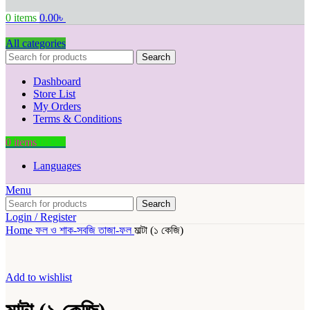
0
items
0.00
৳
All categories
Search
Dashboard
Store List
My Orders
Terms & Conditions
0
items
0.00
৳
Languages
Menu
Search
Login / Register
Home
ফল ও শাক-সবজি
তাজা-ফল
মাল্টা (১ কেজি)
Add to wishlist