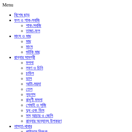
Menu
বিশেষ ছাড়
ফল ও শাক-সবজি
শাক-সবজি
তাজা-ফল
মাংস ও মাছ
মাছ
মাংস
শুটকি মাছ
রান্নার সামগ্রী
মশলা
লবণ ও চিনি
চাউল
ডাল
আটা-ময়দা
তেল
নুডলস
রাধুণী মসলা
শেমাই ও সুজি
দুধ এবং ডিম
সস্ আচার ও জেলি
রান্নার অন্যান্য উপকরণ
নাস্তা-খাবার
পাউডার ড্রিংক