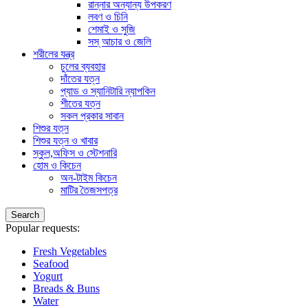
রান্নার অন্যান্য উপকরণ
লবণ ও চিনি
শেমাই ও সুজি
সস্ আচার ও জেলি
শরীলের যন্ত্র
চুলের ব্যবহার
দাঁতের যত্ন
প্যাড ও স্যানিটারি ন্যাপকিন
শীতের যত্ন
সকল প্রকার সাবান
শিশুর যত্ন
শিশুর যত্ন ও খাবার
স্কুল,অফিস ও স্টেশনারি
হোম ও কিচেন
অন-টাইম কিচেন
মাটির তৈজসপত্র
Search
Popular requests:
Fresh Vegetables
Seafood
Yogurt
Breads & Buns
Water