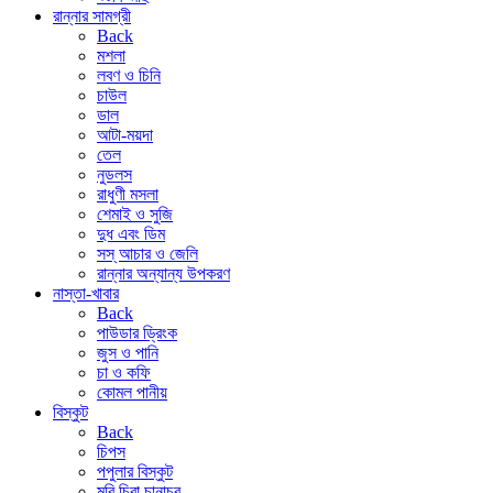
রান্নার সামগ্রী
Back
মশলা
লবণ ও চিনি
চাউল
ডাল
আটা-ময়দা
তেল
নুডলস
রাধুণী মসলা
শেমাই ও সুজি
দুধ এবং ডিম
সস্ আচার ও জেলি
রান্নার অন্যান্য উপকরণ
নাস্তা-খাবার
Back
পাউডার ড্রিংক
জুস ও পানি
চা ও কফি
কোমল পানীয়
বিস্কুট
Back
চিপস
পপুলার বিস্কুট
মুরি চিরা চানাচুর