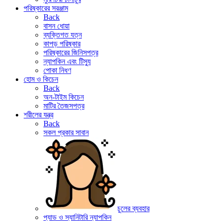
পরিষ্কারের সরঞ্জাম
Back
বাসন ধোয়া
ব্যক্তিগত যত্ন
কাপড় পরিষ্কার
পরিষ্কারের জিনিসপত্র
ন্যাপকিন এবং টিস্যু
পোকা নিধণ
হোম ও কিচেন
Back
অন-টাইম কিচেন
মাটির তৈজসপত্র
শরীলের যন্ত্র
Back
সকল প্রকার সাবান
চুলের ব্যবহার
প্যাড ও স্যানিটারি ন্যাপকিন