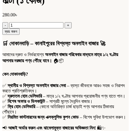
মাল্টা (১ কেজি)
280.00
৳
মাল্টা
(১
ক্রয় করুন
কেজি)
quantity
🛒
দোকানবাড়ি – কানাইপুরের বিশ্বস্ত অনলাইন বাজার
🚀
আমাদের দ্রুত ও নির্ভরযোগ্য
অনলাইন বাজার পরিষেবার মাধ্যমে মাত্র ১/২ ঘণ্টায়
আপনার দরজায় পণ্য পৌঁছে যাবে।
🏠📦
কেন দোকানবাড়ি?
✅
স্থানীয় ও বিশ্বস্ত অনলাইন বাজার সেবা
– ব্যস্ত জীবনকে আরও সহজ ও নিরাপদ
করতে প্রতিশ্রুতিবদ্ধ।
✅
দ্রুততম হোম ডেলিভারি
– মাত্র ১/২ ঘণ্টায় আপনার প্রয়োজনীয় পণ্য হাতে পান।
✅
বিশেষ অফার ও ডিসকাউন্ট
– সাশ্রয়ী মূল্যে দৈনন্দিন বাজার।
✅
ফ্রি হোম ডেলিভারি
– কোনো অতিরিক্ত চার্জ ছাড়াই পণ্য আপনার ঠিকানায়
পৌঁছাবে।
✅
নিয়মিত কাস্টমারদের জন্য এক্সক্লুসিভ কুপন কোড
– বিশেষ সুবিধা উপভোগ করুন।
📢
আজই অর্ডার করুন এবং ঝামেলামুক্ত বাজারের অভিজ্ঞতা নিন!
🛍️✨