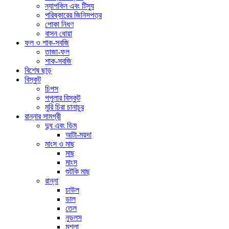
ন্যাপকিন এবং টিস্যু
পরিষ্কারের জিনিসপত্র
পোকা নিধণ
বাসন ধোয়া
ফল ও শাক-সবজি
তাজা-ফল
শাক-সবজি
বিশেষ ছাড়
বিস্কুট
চিপস
পপুলার বিস্কুট
মুরি চিরা চানাচুর
রান্নার সামগ্রী
দুধ এবং ডিম
আটা-ময়দা
মাংস ও মাছ
মাছ
মাংস
শুটকি মাছ
রান্না
চাউল
ডাল
তেল
নুডলস
মশলা