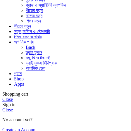
প্যাড ও স্যানিটারি ন্যাপকিন
শীতের যত্ন
দাঁতের যত্ন
শিশুর যত্ন
শীতের যত্ন
স্কুল,অফিস ও স্টেশনারি
শিশুর যত্ন ও খাবার
অর্গানিক পণ্য
Back
ড্রাই ফুডস
মধু, ঘি ও টক দই
ড্রাই ফুডস মিনিপ্যাক
অর্গানিক তেল
গ্যাস
Shop
Apps
Shopping cart
Close
Sign in
Close
No account yet?
Create an Account