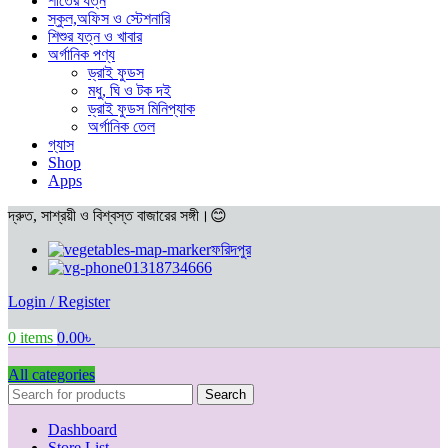
শীতের যত্ন
স্কুল,অফিস ও স্টেশনারি
শিশুর যত্ন ও খাবার
অর্গানিক পণ্য
ড্রাই ফুডস
মধু, ঘি ও টক দই
ড্রাই ফুডস মিনিপ্যাক
অর্গানিক তেল
গ্যাস
Shop
Apps
দ্রুত, সাশ্রয়ী ও বিশ্বস্ত বাজারের সঙ্গী।😊
ফরিদপুর
01318734666
Login / Register
0
items
0.00
৳
All categories
Search
Dashboard
Store List