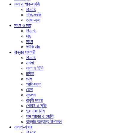
ফল ও শাক-সবজি
Back
শাক-সবজি
তাজা-ফল
মাংস ও মাছ
Back
মাছ
মাংস
শুটকি মাছ
রান্নার সামগ্রী
Back
মশলা
লবণ ও চিনি
চাউল
ডাল
আটা-ময়দা
তেল
নুডলস
রাধুণী মসলা
শেমাই ও সুজি
দুধ এবং ডিম
সস্ আচার ও জেলি
রান্নার অন্যান্য উপকরণ
নাস্তা-খাবার
Back