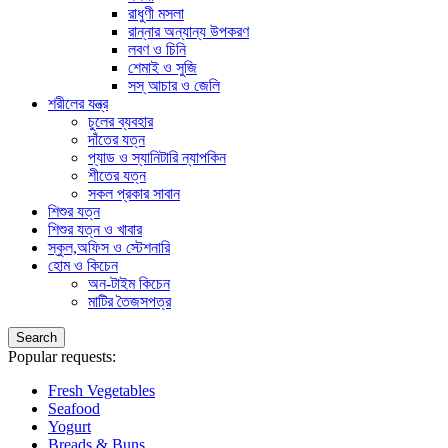
রাধুণী মসলা
রান্নার অন্যান্য উপকরণ
লবণ ও চিনি
শেমাই ও সুজি
সস্ আচার ও জেলি
শরীলের যন্ত্র
চুলের ব্যবহার
দাঁতের যত্ন
প্যাড ও স্যানিটারি ন্যাপকিন
শীতের যত্ন
সকল প্রকার সাবান
শিশুর যত্ন
শিশুর যত্ন ও খাবার
স্কুল,অফিস ও স্টেশনারি
হোম ও কিচেন
অন-টাইম কিচেন
মাটির তৈজসপত্র
Search
Popular requests:
Fresh Vegetables
Seafood
Yogurt
Breads & Buns