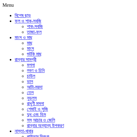
Menu
বিশেষ ছাড়
ফল ও শাক-সবজি
শাক-সবজি
তাজা-ফল
মাংস ও মাছ
মাছ
মাংস
শুটকি মাছ
রান্নার সামগ্রী
মশলা
লবণ ও চিনি
চাউল
ডাল
আটা-ময়দা
তেল
নুডলস
রাধুণী মসলা
শেমাই ও সুজি
দুধ এবং ডিম
সস্ আচার ও জেলি
রান্নার অন্যান্য উপকরণ
নাস্তা-খাবার
পাউডার ড্রিংক