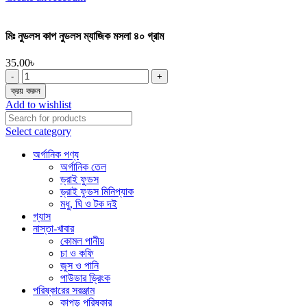
মিঃ নুডলস কাপ নুডলস ম্যাজিক মসলা ৪০ গ্রাম
35.00
৳
মিঃ
নুডলস
ক্রয় করুন
কাপ
Add to wishlist
নুডলস
ম্যাজিক
Select category
মসলা
৪০
অর্গানিক পণ্য
গ্রাম
অর্গানিক তেল
quantity
ড্রাই ফুডস
ড্রাই ফুডস মিনিপ্যাক
মধু, ঘি ও টক দই
গ্যাস
নাস্তা-খাবার
কোমল পানীয়
চা ও কফি
জুস ও পানি
পাউডার ড্রিংক
পরিষ্কারের সরঞ্জাম
কাপড় পরিষ্কার