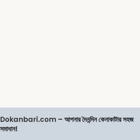
Dokanbari.com
– আপনার দৈনন্দিন কেনাকাটার সহজ
সমাধান!