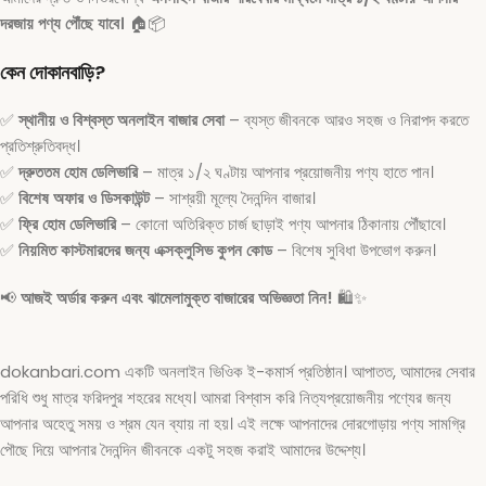
দরজায় পণ্য পৌঁছে যাবে।
🏠📦
কেন দোকানবাড়ি?
✅
স্থানীয় ও বিশ্বস্ত অনলাইন বাজার সেবা
– ব্যস্ত জীবনকে আরও সহজ ও নিরাপদ করতে
প্রতিশ্রুতিবদ্ধ।
✅
দ্রুততম হোম ডেলিভারি
– মাত্র ১/২ ঘণ্টায় আপনার প্রয়োজনীয় পণ্য হাতে পান।
✅
বিশেষ অফার ও ডিসকাউন্ট
– সাশ্রয়ী মূল্যে দৈনন্দিন বাজার।
✅
ফ্রি হোম ডেলিভারি
– কোনো অতিরিক্ত চার্জ ছাড়াই পণ্য আপনার ঠিকানায় পৌঁছাবে।
✅
নিয়মিত কাস্টমারদের জন্য এক্সক্লুসিভ কুপন কোড
– বিশেষ সুবিধা উপভোগ করুন।
📢
আজই অর্ডার করুন এবং ঝামেলামুক্ত বাজারের অভিজ্ঞতা নিন!
🛍️✨
dokanbari.com একটি অনলাইন ভিওিক ই-কমার্স প্রতিষ্ঠান। আপাতত, আমাদের সেবার
পরিধি শুধু মাত্র ফরিদপুর শহরের মধ্যে। আমরা বিশ্বাস করি নিত্যপ্রয়োজনীয় পণ্যের জন্য
আপনার অহেতু সময় ও শ্রম যেন ব্যায় না হয়। এই লক্ষে আপনাদের দোরগোড়ায় পণ্য সামগ্রি
পৌছে দিয়ে আপনার দৈনন্দিন জীবনকে একটু সহজ করাই আমাদের উদ্দেশ্য।