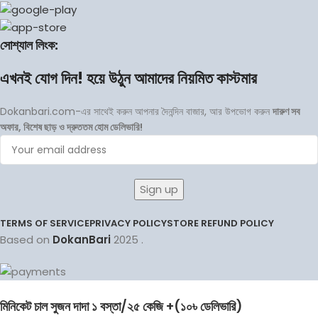
সোশ্যাল লিংক:
এখনই যোগ দিন! হয়ে উঠুন আমাদের নিয়মিত কাস্টমার
Dokanbari.com-এর সাথেই করুন আপনার দৈনন্দিন বাজার, আর উপভোগ করুন
দারুণ সব
অফার, বিশেষ ছাড় ও দ্রুততম হোম ডেলিভারি!
TERMS OF SERVICE
PRIVACY POLICY
STORE REFUND POLICY
Based on
DokanBari
2025
.
মিনিকেট চাল সুজন দাদা ১ বস্তা/২৫ কেজি +(১০৳ ডেলিভারি)