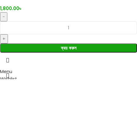
1,800.00
৳
ক্রয় করুন
Menu
Wishlist
0
items
Cart
Select category
Search
Popular requests:
Fresh Vegetables
Seafood