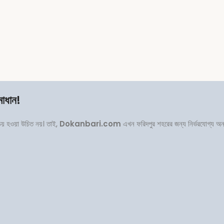
মাধান!
পচয় হওয়া উচিত নয়। তাই,
Dokanbari.com
এখন ফরিদপুর শহরের জন্য নির্ভরযোগ্য অ