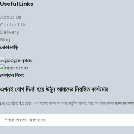
Useful Links
About Us
Contact Us
Delivery
Blog
দোকানবাড়ি
সোশ্যাল লিংক:
এখনই যোগ দিন! হয়ে উঠুন আমাদের নিয়মিত কাস্টমার
Dokanbari.com-এর সাথেই করুন আপনার দৈনন্দিন বাজার, আর উপভোগ করুন
দারুণ সব অফা