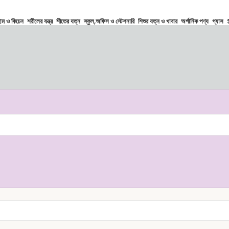
োম ও কিচেন
শরীলের যন্ত্র
শীতের যত্ন
স্কুল,অফিস ও স্টেশনারি
শিশুর যত্ন ও খাবার
অর্গানিক পণ্য
গ্যাস