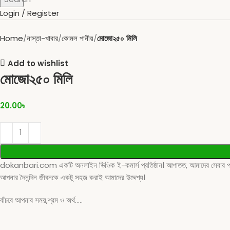
Login / Register
Home
নাস্তা-খাবার
কোমল পানীয়
মোজো২৫০ মিলি
Add to wishlist
মোজো২৫০ মিলি
20.00
৳
dokanbari.com একটি অনলাইন ভিওিক ই-কমার্স প্রতিষ্ঠান। আপাতত, আমাদের সেবার পরিধি শু
আপনার দৈনন্দিন জীবনকে একটু সহজ করাই আমাদের উদ্দেশ্য।
বাঁচবে আপনার সময়,শ্রম ও অর্থ…..