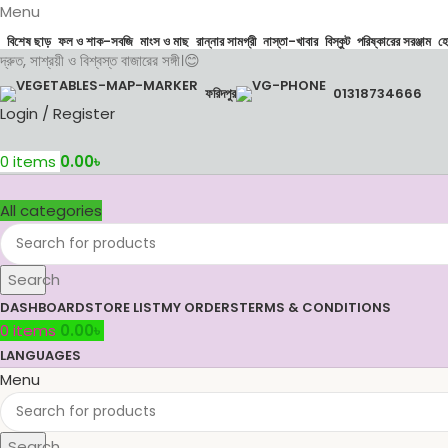
Menu
বিশেষ ছাড়
ফল ও শাক-সবজি
মাংস ও মাছ
রান্নার সামগ্রী
নাস্তা-খাবার
বিস্কুট
পরিষ্কারের সরঞ্জাম
হ
দ্রুত, সাশ্রয়ী ও বিশ্বস্ত বাজারের সঙ্গী।😊
ফরিদপুর
01318734666
Login / Register
0
items
0.00
৳
All categories
Search
DASHBOARD
STORE LIST
MY ORDERS
TERMS & CONDITIONS
0
items
0.00
৳
LANGUAGES
Menu
Search