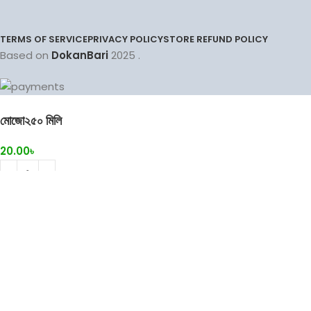
TERMS OF SERVICE
PRIVACY POLICY
STORE REFUND POLICY
Based on
DokanBari
2025
.
মোজো২৫০ মিলি
20.00
৳
Menu
Wishlist
0
items
Cart