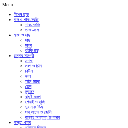
Menu
বিশেষ ছাড়
ফল ও শাক-সবজি
শাক-সবজি
তাজা-ফল
মাংস ও মাছ
মাছ
মাংস
শুটকি মাছ
রান্নার সামগ্রী
মশলা
লবণ ও চিনি
চাউল
ডাল
আটা-ময়দা
তেল
নুডলস
রাধুণী মসলা
শেমাই ও সুজি
দুধ এবং ডিম
সস্ আচার ও জেলি
রান্নার অন্যান্য উপকরণ
নাস্তা-খাবার
পাউডার ড্রিংক