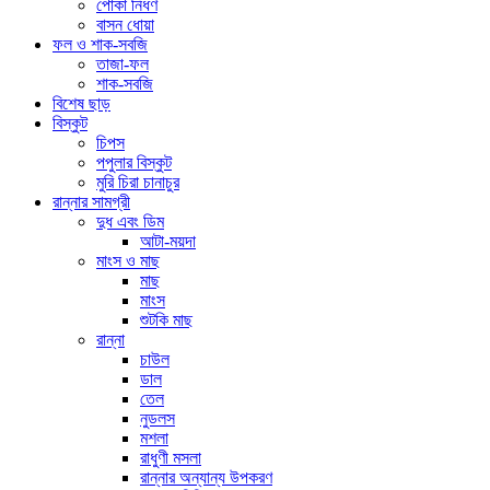
পোকা নিধণ
বাসন ধোয়া
ফল ও শাক-সবজি
তাজা-ফল
শাক-সবজি
বিশেষ ছাড়
বিস্কুট
চিপস
পপুলার বিস্কুট
মুরি চিরা চানাচুর
রান্নার সামগ্রী
দুধ এবং ডিম
আটা-ময়দা
মাংস ও মাছ
মাছ
মাংস
শুটকি মাছ
রান্না
চাউল
ডাল
তেল
নুডলস
মশলা
রাধুণী মসলা
রান্নার অন্যান্য উপকরণ