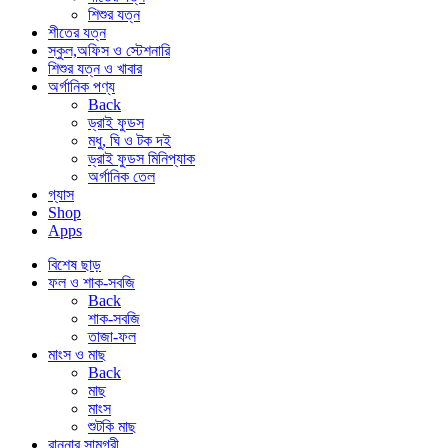
শিশুর যত্ন
শীতের যত্ন
স্কুল,অফিস ও স্টেশনারি
শিশুর যত্ন ও খাবার
অর্গানিক পণ্য
Back
ড্রাই ফুডস
মধু, ঘি ও টক দই
ড্রাই ফুডস মিনিপ্যাক
অর্গানিক তেল
গ্যাস
Shop
Apps
বিশেষ ছাড়
ফল ও শাক-সবজি
Back
শাক-সবজি
তাজা-ফল
মাংস ও মাছ
Back
মাছ
মাংস
শুটকি মাছ
রান্নার সামগ্রী