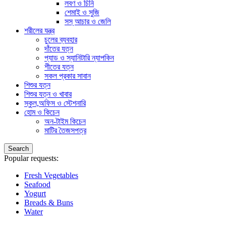
লবণ ও চিনি
শেমাই ও সুজি
সস্ আচার ও জেলি
শরীলের যন্ত্র
চুলের ব্যবহার
দাঁতের যত্ন
প্যাড ও স্যানিটারি ন্যাপকিন
শীতের যত্ন
সকল প্রকার সাবান
শিশুর যত্ন
শিশুর যত্ন ও খাবার
স্কুল,অফিস ও স্টেশনারি
হোম ও কিচেন
অন-টাইম কিচেন
মাটির তৈজসপত্র
Search
Popular requests:
Fresh Vegetables
Seafood
Yogurt
Breads & Buns
Water