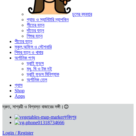
চুলের ব্যবহার
প্যাড ও স্যানিটারি ন্যাপকিন
শীতের যত্ন
দাঁতের যত্ন
শিশুর যত্ন
শীতের যত্ন
স্কুল,অফিস ও স্টেশনারি
শিশুর যত্ন ও খাবার
অর্গানিক পণ্য
ড্রাই ফুডস
মধু, ঘি ও টক দই
ড্রাই ফুডস মিনিপ্যাক
অর্গানিক তেল
গ্যাস
Shop
Apps
দ্রুত, সাশ্রয়ী ও বিশ্বস্ত বাজারের সঙ্গী।😊
ফরিদপুর
01318734666
Login / Register