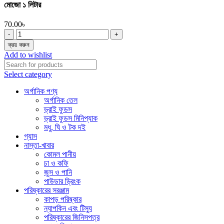
মোজো ১ লিটার
70.00
৳
মোজো
১
ক্রয় করুন
লিটার
Add to wishlist
quantity
Select category
অর্গানিক পণ্য
অর্গানিক তেল
ড্রাই ফুডস
ড্রাই ফুডস মিনিপ্যাক
মধু, ঘি ও টক দই
গ্যাস
নাস্তা-খাবার
কোমল পানীয়
চা ও কফি
জুস ও পানি
পাউডার ড্রিংক
পরিষ্কারের সরঞ্জাম
কাপড় পরিষ্কার
ন্যাপকিন এবং টিস্যু
পরিষ্কারের জিনিসপত্র