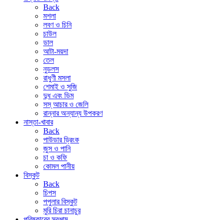
Back
মশলা
লবণ ও চিনি
চাউল
ডাল
আটা-ময়দা
তেল
নুডলস
রাধুণী মসলা
শেমাই ও সুজি
দুধ এবং ডিম
সস্ আচার ও জেলি
রান্নার অন্যান্য উপকরণ
নাস্তা-খাবার
Back
পাউডার ড্রিংক
জুস ও পানি
চা ও কফি
কোমল পানীয়
বিস্কুট
Back
চিপস
পপুলার বিস্কুট
মুরি চিরা চানাচুর
পরিষ্কারের সরঞ্জাম