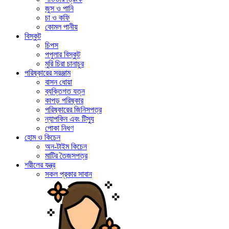
জুস ও পানি
চা ও কফি
কোমল পানীয়
বিস্কুট
চিপস
পপুলার বিস্কুট
মুরি চিরা চানাচুর
পরিষ্কারের সরঞ্জাম
বাসন ধোয়া
ব্যক্তিগত যত্ন
কাপড় পরিষ্কার
পরিষ্কারের জিনিসপত্র
ন্যাপকিন এবং টিস্যু
পোকা নিধণ
হোম ও কিচেন
অন-টাইম কিচেন
মাটির তৈজসপত্র
শরীলের যন্ত্র
সকল প্রকার সাবান