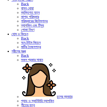
Back
বাসন ধোয়া
ব্যক্তিগত যত্ন
কাপড় পরিষ্কার
পরিষ্কারের জিনিসপত্র
ন্যাপকিন এবং টিস্যু
পোকা নিধণ
হোম ও কিচেন
Back
অন-টাইম কিচেন
মাটির তৈজসপত্র
শরীলের যন্ত্র
Back
সকল প্রকার সাবান
চুলের ব্যবহার
প্যাড ও স্যানিটারি ন্যাপকিন
শীতের যত্ন