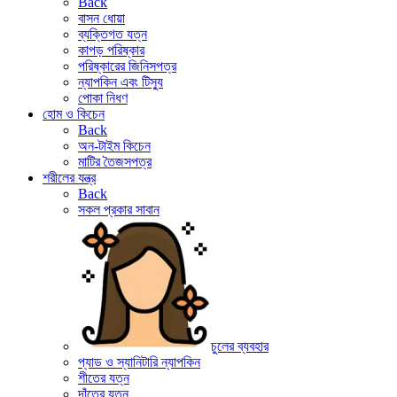
Back
বাসন ধোয়া
ব্যক্তিগত যত্ন
কাপড় পরিষ্কার
পরিষ্কারের জিনিসপত্র
ন্যাপকিন এবং টিস্যু
পোকা নিধণ
হোম ও কিচেন
Back
অন-টাইম কিচেন
মাটির তৈজসপত্র
শরীলের যন্ত্র
Back
সকল প্রকার সাবান
চুলের ব্যবহার
প্যাড ও স্যানিটারি ন্যাপকিন
শীতের যত্ন
দাঁতের যত্ন