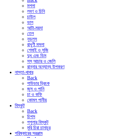
Back
মশলা
লবণ ও চিনি
চাউল
ডাল
আটা-ময়দা
তেল
নুডলস
রাধুণী মসলা
শেমাই ও সুজি
দুধ এবং ডিম
সস্ আচার ও জেলি
রান্নার অন্যান্য উপকরণ
নাস্তা-খাবার
Back
পাউডার ড্রিংক
জুস ও পানি
চা ও কফি
কোমল পানীয়
বিস্কুট
Back
চিপস
পপুলার বিস্কুট
মুরি চিরা চানাচুর
পরিষ্কারের সরঞ্জাম