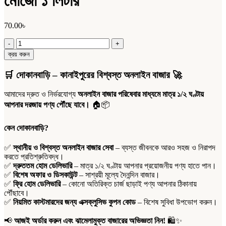
মোজো ১ লিটার
70.00
৳
মোজো
১
ক্রয় করুন
লিটার
quantity
🛒
দোকানবাড়ি – কানাইপুরের বিশ্বস্ত অনলাইন বাজার
🚀
আমাদের দ্রুত ও নির্ভরযোগ্য
অনলাইন বাজার পরিষেবার মাধ্যমে মাত্র ১/২ ঘণ্টায়
আপনার দরজায় পণ্য পৌঁছে যাবে।
🏠📦
কেন দোকানবাড়ি?
✅
স্থানীয় ও বিশ্বস্ত অনলাইন বাজার সেবা
– ব্যস্ত জীবনকে আরও সহজ ও নিরাপদ
করতে প্রতিশ্রুতিবদ্ধ।
✅
দ্রুততম হোম ডেলিভারি
– মাত্র ১/২ ঘণ্টায় আপনার প্রয়োজনীয় পণ্য হাতে পান।
✅
বিশেষ অফার ও ডিসকাউন্ট
– সাশ্রয়ী মূল্যে দৈনন্দিন বাজার।
✅
ফ্রি হোম ডেলিভারি
– কোনো অতিরিক্ত চার্জ ছাড়াই পণ্য আপনার ঠিকানায়
পৌঁছাবে।
✅
নিয়মিত কাস্টমারদের জন্য এক্সক্লুসিভ কুপন কোড
– বিশেষ সুবিধা উপভোগ করুন।
📢
আজই অর্ডার করুন এবং ঝামেলামুক্ত বাজারের অভিজ্ঞতা নিন!
🛍️✨