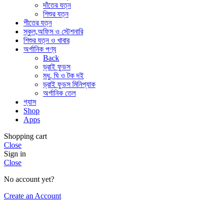
দাঁতের যত্ন
শিশুর যত্ন
শীতের যত্ন
স্কুল,অফিস ও স্টেশনারি
শিশুর যত্ন ও খাবার
অর্গানিক পণ্য
Back
ড্রাই ফুডস
মধু, ঘি ও টক দই
ড্রাই ফুডস মিনিপ্যাক
অর্গানিক তেল
গ্যাস
Shop
Apps
Shopping cart
Close
Sign in
Close
No account yet?
Create an Account