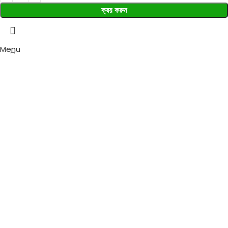
ক্রয় করুন
Menu
Wishlist
0
items
Cart
Select category
Search
Popular requests:
Fresh Vegetables
Seafood
Yogurt
Breads & Buns
Water