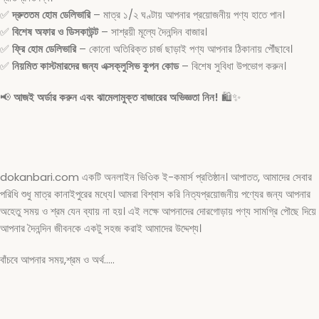
✅
দ্রুততম হোম ডেলিভারি
– মাত্র ১/২ ঘণ্টায় আপনার প্রয়োজনীয় পণ্য হাতে পান।
✅
বিশেষ অফার ও ডিসকাউন্ট
– সাশ্রয়ী মূল্যে দৈনন্দিন বাজার।
✅
ফ্রি হোম ডেলিভারি
– কোনো অতিরিক্ত চার্জ ছাড়াই পণ্য আপনার ঠিকানায় পৌঁছাবে।
✅
নিয়মিত কাস্টমারদের জন্য এক্সক্লুসিভ কুপন কোড
– বিশেষ সুবিধা উপভোগ করুন।
📢
আজই অর্ডার করুন এবং ঝামেলামুক্ত বাজারের অভিজ্ঞতা নিন!
🛍️✨
dokanbari.com একটি অনলাইন ভিওিক ই-কমার্স প্রতিষ্ঠান। আপাতত, আমাদের সেবার
পরিধি শুধু মাত্র কানাইপুরের মধ্যে। আমরা বিশ্বাস করি নিত্যপ্রয়োজনীয় পণ্যের জন্য আপনার
অহেতু সময় ও শ্রম যেন ব্যায় না হয়। এই লক্ষে আপনাদের দোরগোড়ায় পণ্য সামগ্রি পৌছে দিয়ে
আপনার দৈনন্দিন জীবনকে একটু সহজ করাই আমাদের উদ্দেশ্য।
বাঁচবে আপনার সময়,শ্রম ও অর্থ…..