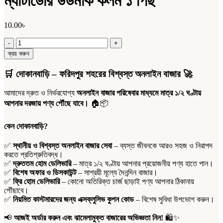
ম্যাটাডোর উডমার্ক কলম ১ পিছ
10.00
৳
ম্যাটাডোর
উডমার্ক
ক্রয় করুন
কলম
১
🛒
দোকানবাড়ি – ফরিদপুর শহরের বিশ্বস্ত অনলাইন বাজার
🚀
পিছ
quantity
আমাদের দ্রুত ও নির্ভরযোগ্য
অনলাইন বাজার পরিষেবার মাধ্যমে মাত্র ১/২ ঘণ্টায়
আপনার দরজায় পণ্য পৌঁছে যাবে।
🏠📦
কেন দোকানবাড়ি?
✅
স্থানীয় ও বিশ্বস্ত অনলাইন বাজার সেবা
– ব্যস্ত জীবনকে আরও সহজ ও নিরাপদ
করতে প্রতিশ্রুতিবদ্ধ।
✅
দ্রুততম হোম ডেলিভারি
– মাত্র ১/২ ঘণ্টায় আপনার প্রয়োজনীয় পণ্য হাতে পান।
✅
বিশেষ অফার ও ডিসকাউন্ট
– সাশ্রয়ী মূল্যে দৈনন্দিন বাজার।
✅
ফ্রি হোম ডেলিভারি
– কোনো অতিরিক্ত চার্জ ছাড়াই পণ্য আপনার ঠিকানায়
পৌঁছাবে।
✅
নিয়মিত কাস্টমারদের জন্য এক্সক্লুসিভ কুপন কোড
– বিশেষ সুবিধা উপভোগ করুন।
📢
আজই অর্ডার করুন এবং ঝামেলামুক্ত বাজারের অভিজ্ঞতা নিন!
🛍️✨