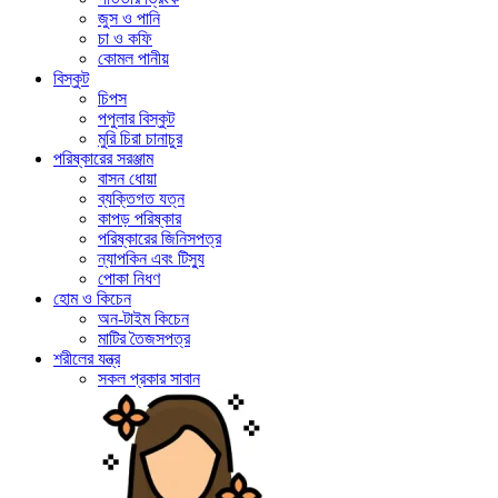
জুস ও পানি
চা ও কফি
কোমল পানীয়
বিস্কুট
চিপস
পপুলার বিস্কুট
মুরি চিরা চানাচুর
পরিষ্কারের সরঞ্জাম
বাসন ধোয়া
ব্যক্তিগত যত্ন
কাপড় পরিষ্কার
পরিষ্কারের জিনিসপত্র
ন্যাপকিন এবং টিস্যু
পোকা নিধণ
হোম ও কিচেন
অন-টাইম কিচেন
মাটির তৈজসপত্র
শরীলের যন্ত্র
সকল প্রকার সাবান