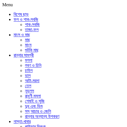
Menu
বিশেষ ছাড়
ফল ও শাক-সবজি
শাক-সবজি
তাজা-ফল
মাংস ও মাছ
মাছ
মাংস
শুটকি মাছ
রান্নার সামগ্রী
মশলা
লবণ ও চিনি
চাউল
ডাল
আটা-ময়দা
তেল
নুডলস
রাধুণী মসলা
শেমাই ও সুজি
দুধ এবং ডিম
সস্ আচার ও জেলি
রান্নার অন্যান্য উপকরণ
নাস্তা-খাবার
পাউডার ড্রিংক