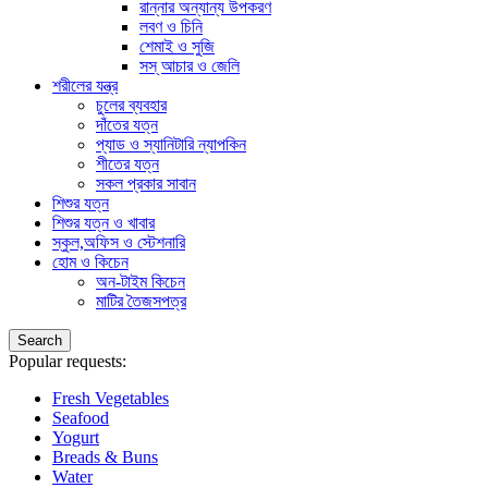
রান্নার অন্যান্য উপকরণ
লবণ ও চিনি
শেমাই ও সুজি
সস্ আচার ও জেলি
শরীলের যন্ত্র
চুলের ব্যবহার
দাঁতের যত্ন
প্যাড ও স্যানিটারি ন্যাপকিন
শীতের যত্ন
সকল প্রকার সাবান
শিশুর যত্ন
শিশুর যত্ন ও খাবার
স্কুল,অফিস ও স্টেশনারি
হোম ও কিচেন
অন-টাইম কিচেন
মাটির তৈজসপত্র
Search
Popular requests:
Fresh Vegetables
Seafood
Yogurt
Breads & Buns
Water