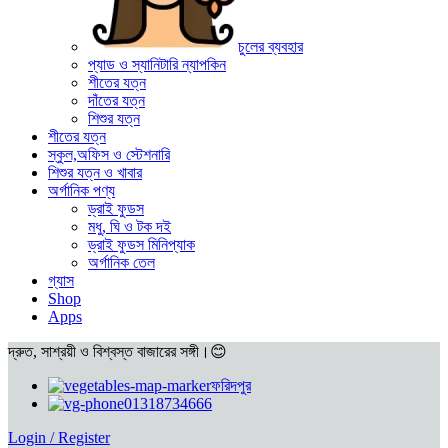
চুলের ব্যবহার
প্যাড ও স্যানিটারি ন্যাপকিন
শীতের যত্ন
দাঁতের যত্ন
শিশুর যত্ন
শীতের যত্ন
স্কুল,অফিস ও স্টেশনারি
শিশুর যত্ন ও খাবার
অর্গানিক পণ্য
ড্রাই ফুডস
মধু, ঘি ও টক দই
ড্রাই ফুডস মিনিপ্যাক
অর্গানিক তেল
গ্যাস
Shop
Apps
দ্রুত, সাশ্রয়ী ও বিশ্বস্ত বাজারের সঙ্গী।😊
ফরিদপুর
01318734666
Login / Register