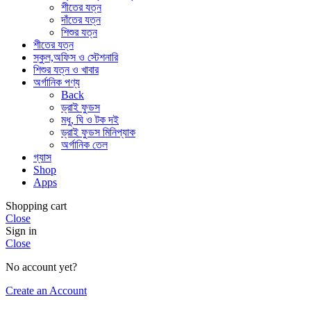
শীতের যত্ন
দাঁতের যত্ন
শিশুর যত্ন
শীতের যত্ন
স্কুল,অফিস ও স্টেশনারি
শিশুর যত্ন ও খাবার
অর্গানিক পণ্য
Back
ড্রাই ফুডস
মধু, ঘি ও টক দই
ড্রাই ফুডস মিনিপ্যাক
অর্গানিক তেল
গ্যাস
Shop
Apps
Shopping cart
Close
Sign in
Close
No account yet?
Create an Account