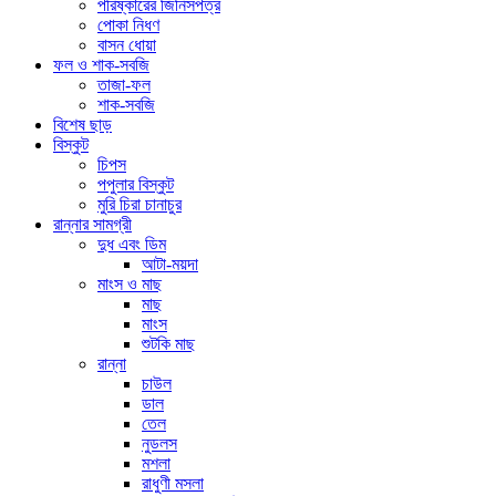
পরিষ্কারের জিনিসপত্র
পোকা নিধণ
বাসন ধোয়া
ফল ও শাক-সবজি
তাজা-ফল
শাক-সবজি
বিশেষ ছাড়
বিস্কুট
চিপস
পপুলার বিস্কুট
মুরি চিরা চানাচুর
রান্নার সামগ্রী
দুধ এবং ডিম
আটা-ময়দা
মাংস ও মাছ
মাছ
মাংস
শুটকি মাছ
রান্না
চাউল
ডাল
তেল
নুডলস
মশলা
রাধুণী মসলা