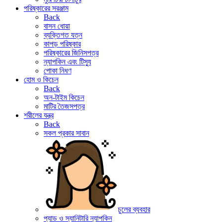
পরিষ্কারের সরঞ্জাম
Back
বাসন ধোয়া
ব্যক্তিগত যত্ন
কাপড় পরিষ্কার
পরিষ্কারের জিনিসপত্র
ন্যাপকিন এবং টিস্যু
পোকা নিধণ
হোম ও কিচেন
Back
অন-টাইম কিচেন
মাটির তৈজসপত্র
শরীলের যন্ত্র
Back
সকল প্রকার সাবান
চুলের ব্যবহার
প্যাড ও স্যানিটারি ন্যাপকিন