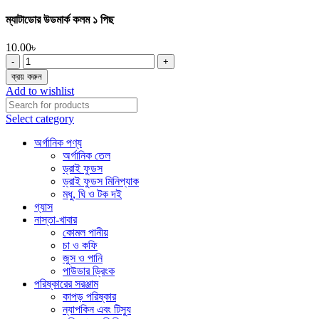
ম্যাটাডোর উডমার্ক কলম ১ পিছ
10.00
৳
ম্যাটাডোর
উডমার্ক
ক্রয় করুন
কলম
Add to wishlist
১
পিছ
Select category
quantity
অর্গানিক পণ্য
অর্গানিক তেল
ড্রাই ফুডস
ড্রাই ফুডস মিনিপ্যাক
মধু, ঘি ও টক দই
গ্যাস
নাস্তা-খাবার
কোমল পানীয়
চা ও কফি
জুস ও পানি
পাউডার ড্রিংক
পরিষ্কারের সরঞ্জাম
কাপড় পরিষ্কার
ন্যাপকিন এবং টিস্যু