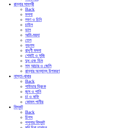
রান্নার সামগ্রী
Back
মশলা
লবণ ও চিনি
চাউল
ডাল
আটা-ময়দা
তেল
নুডলস
রাধুণী মসলা
শেমাই ও সুজি
দুধ এবং ডিম
সস্ আচার ও জেলি
রান্নার অন্যান্য উপকরণ
নাস্তা-খাবার
Back
পাউডার ড্রিংক
জুস ও পানি
চা ও কফি
কোমল পানীয়
বিস্কুট
Back
চিপস
পপুলার বিস্কুট
মুরি চিরা চানাচুর