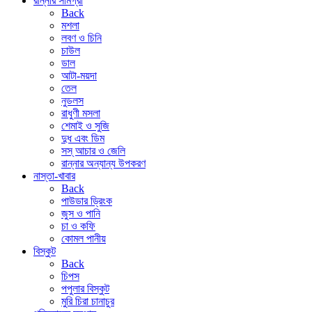
রান্নার সামগ্রী
Back
মশলা
লবণ ও চিনি
চাউল
ডাল
আটা-ময়দা
তেল
নুডলস
রাধুণী মসলা
শেমাই ও সুজি
দুধ এবং ডিম
সস্ আচার ও জেলি
রান্নার অন্যান্য উপকরণ
নাস্তা-খাবার
Back
পাউডার ড্রিংক
জুস ও পানি
চা ও কফি
কোমল পানীয়
বিস্কুট
Back
চিপস
পপুলার বিস্কুট
মুরি চিরা চানাচুর