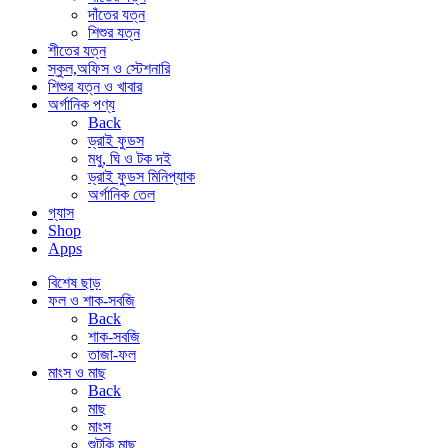
দাঁতের যত্ন
শিশুর যত্ন
শীতের যত্ন
স্কুল,অফিস ও স্টেশনারি
শিশুর যত্ন ও খাবার
অর্গানিক পণ্য
Back
ড্রাই ফুডস
মধু, ঘি ও টক দই
ড্রাই ফুডস মিনিপ্যাক
অর্গানিক তেল
গ্যাস
Shop
Apps
বিশেষ ছাড়
ফল ও শাক-সবজি
Back
শাক-সবজি
তাজা-ফল
মাংস ও মাছ
Back
মাছ
মাংস
শুটকি মাছ