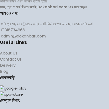
আপনার বাজার এখন আপনার হাতের মুঠোয়!
সময়, শ্রম ও অর্থ বাঁচাতে আজই Dokanbari.com-এর সাথে থাকুন
আমাদের লক্ষ:
ফরিদপুর শহরের বাসিন্দাদের জন্য একটি নির্ভরযোগ্য অনলাইন বাজার তৈরি করা।
01318734666
admin@dokanbari.com
Useful Links
About Us
Contact Us
Delivery
Blog
দোকানবাড়ি
সোশ্যাল লিংক: