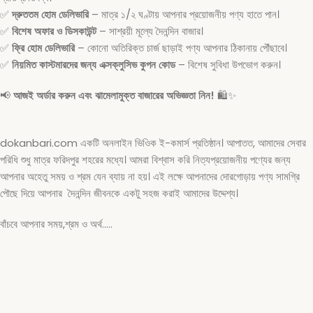
✅
দ্রুততম হোম ডেলিভারি
– মাত্র ১/২ ঘণ্টায় আপনার প্রয়োজনীয় পণ্য হাতে পান।
✅
বিশেষ অফার ও ডিসকাউন্ট
– সাশ্রয়ী মূল্যে দৈনন্দিন বাজার।
✅
ফ্রি হোম ডেলিভারি
– কোনো অতিরিক্ত চার্জ ছাড়াই পণ্য আপনার ঠিকানায় পৌঁছাবে।
✅
নিয়মিত কাস্টমারদের জন্য এক্সক্লুসিভ কুপন কোড
– বিশেষ সুবিধা উপভোগ করুন।
📢
আজই অর্ডার করুন এবং ঝামেলামুক্ত বাজারের অভিজ্ঞতা নিন!
🛍️✨
dokanbari.com একটি অনলাইন ভিওিক ই-কমার্স প্রতিষ্ঠান। আপাতত, আমাদের সেবার
পরিধি শুধু মাত্র ফরিদপুর শহরের মধ্যে। আমরা বিশ্বাস করি নিত্যপ্রয়োজনীয় পণ্যের জন্য
আপনার অহেতু সময় ও শ্রম যেন ব্যায় না হয়। এই লক্ষে আপনাদের দোরগোড়ায় পণ্য সামগ্রি
পৌছে দিয়ে আপনার দৈনন্দিন জীবনকে একটু সহজ করাই আমাদের উদ্দেশ্য।
বাঁচবে আপনার সময়,শ্রম ও অর্থ…..