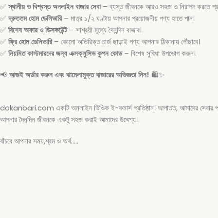
✅
স্থানীয় ও বিশ্বস্ত অনলাইন বাজার সেবা
– ব্যস্ত জীবনকে আরও সহজ ও নিরাপদ করতে প্রত
✅
দ্রুততম হোম ডেলিভারি
– মাত্র ১/২ ঘণ্টায় আপনার প্রয়োজনীয় পণ্য হাতে পান।
✅
বিশেষ অফার ও ডিসকাউন্ট
– সাশ্রয়ী মূল্যে দৈনন্দিন বাজার।
✅
ফ্রি হোম ডেলিভারি
– কোনো অতিরিক্ত চার্জ ছাড়াই পণ্য আপনার ঠিকানায় পৌঁছাবে।
✅
নিয়মিত কাস্টমারদের জন্য এক্সক্লুসিভ কুপন কোড
– বিশেষ সুবিধা উপভোগ করুন।
📢
আজই অর্ডার করুন এবং ঝামেলামুক্ত বাজারের অভিজ্ঞতা নিন!
🛍️✨
dokanbari.com একটি অনলাইন ভিওিক ই-কমার্স প্রতিষ্ঠান। আপাতত, আমাদের সেবার পরিধি শু
আপনার দৈনন্দিন জীবনকে একটু সহজ করাই আমাদের উদ্দেশ্য।
বাঁচবে আপনার সময়,শ্রম ও অর্থ…..