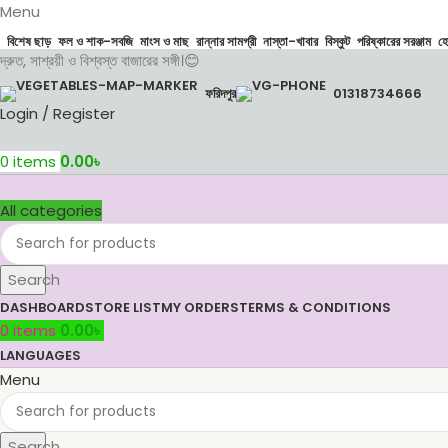
Menu
বিশেষ ছাড়
ফল ও শাক-সবজি
মাংস ও মাছ
রান্নার সামগ্রী
নাস্তা-খাবার
বিস্কুট
পরিষ্কারের সরঞ্জাম
হ
দ্রুত, সাশ্রয়ী ও বিশ্বস্ত বাজারের সঙ্গী।😊
ফরিদপুর
01318734666
Login / Register
0
items
0.00
৳
All categories
Search
DASHBOARD
STORE LIST
MY ORDERS
TERMS & CONDITIONS
0
items
0.00
৳
LANGUAGES
Menu
Search