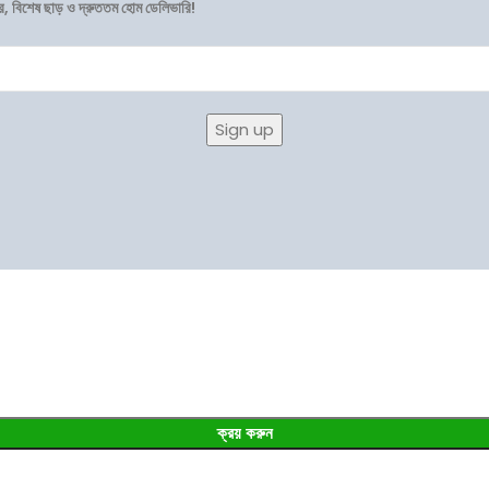
র, বিশেষ ছাড় ও দ্রুততম হোম ডেলিভারি!
ক্রয় করুন