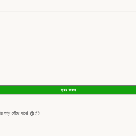
ক্রয় করুন
য় পণ্য পৌঁছে যাবে।
🏠📦