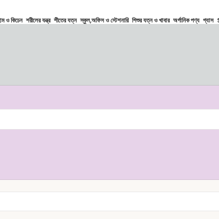
োম ও কিচেন
শরীলের যন্ত্র
শীতের যত্ন
স্কুল,অফিস ও স্টেশনারি
শিশুর যত্ন ও খাবার
অর্গানিক পণ্য
গ্যাস