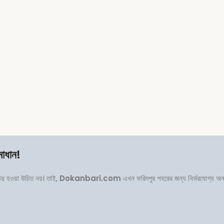
মাধান!
পচয় হওয়া উচিত নয়। তাই,
Dokanbari.com
এখন ফরিদপুর শহরের জন্য নির্ভরযোগ্য অ