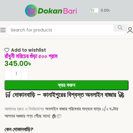
0.00
৳
Home
রান্নার সামগ্রী
রান্না
মশলা
Add to wishlist
রাঁধুনী মরিচের গুঁড়া ৫০০ গ্রাম
345.00
৳
ক্রয় করুন
🛒
দোকানবাড়ি – কানাইপুরের বিশ্বস্ত অনলাইন বাজার
🚀
আমাদের দ্রুত ও নির্ভরযোগ্য
অনলাইন বাজার পরিষেবার মাধ্যমে মাত্র ১/২ ঘণ্টায়
আপনার দরজায় পণ্য পৌঁছে যাবে।
🏠📦
কেন দোকানবাড়ি?