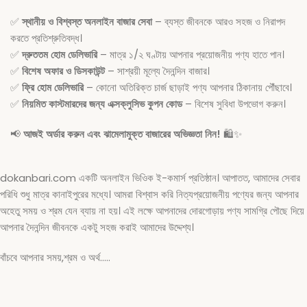
✅
স্থানীয় ও বিশ্বস্ত অনলাইন বাজার সেবা
– ব্যস্ত জীবনকে আরও সহজ ও নিরাপদ
করতে প্রতিশ্রুতিবদ্ধ।
✅
দ্রুততম হোম ডেলিভারি
– মাত্র ১/২ ঘণ্টায় আপনার প্রয়োজনীয় পণ্য হাতে পান।
✅
বিশেষ অফার ও ডিসকাউন্ট
– সাশ্রয়ী মূল্যে দৈনন্দিন বাজার।
✅
ফ্রি হোম ডেলিভারি
– কোনো অতিরিক্ত চার্জ ছাড়াই পণ্য আপনার ঠিকানায় পৌঁছাবে।
✅
নিয়মিত কাস্টমারদের জন্য এক্সক্লুসিভ কুপন কোড
– বিশেষ সুবিধা উপভোগ করুন।
📢
আজই অর্ডার করুন এবং ঝামেলামুক্ত বাজারের অভিজ্ঞতা নিন!
🛍️✨
dokanbari.com একটি অনলাইন ভিওিক ই-কমার্স প্রতিষ্ঠান। আপাতত, আমাদের সেবার
পরিধি শুধু মাত্র কানাইপুরের মধ্যে। আমরা বিশ্বাস করি নিত্যপ্রয়োজনীয় পণ্যের জন্য আপনার
অহেতু সময় ও শ্রম যেন ব্যায় না হয়। এই লক্ষে আপনাদের দোরগোড়ায় পণ্য সামগ্রি পৌছে দিয়ে
আপনার দৈনন্দিন জীবনকে একটু সহজ করাই আমাদের উদ্দেশ্য।
বাঁচবে আপনার সময়,শ্রম ও অর্থ…..