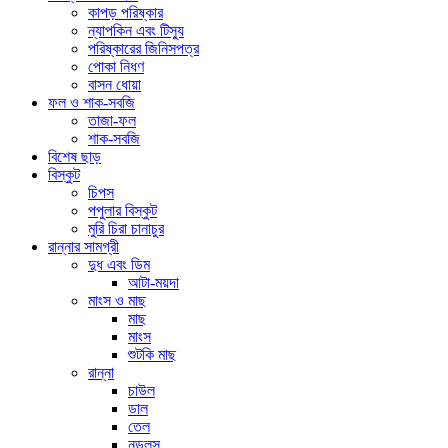
কাপড় পরিষ্কার
ন্যাপকিন এবং টিস্যু
পরিষ্কারের জিনিসপত্র
পোকা নিধণ
বাসন ধোয়া
ফল ও শাক-সবজি
তাজা-ফল
শাক-সবজি
বিশেষ ছাড়
বিস্কুট
চিপস
পপুলার বিস্কুট
মুরি চিরা চানাচুর
রান্নার সামগ্রী
দুধ এবং ডিম
আটা-ময়দা
মাংস ও মাছ
মাছ
মাংস
শুটকি মাছ
রান্না
চাউল
ডাল
তেল
নুডলস