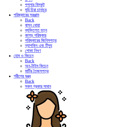
পপুলার বিস্কুট
মুরি চিরা চানাচুর
পরিষ্কারের সরঞ্জাম
Back
বাসন ধোয়া
ব্যক্তিগত যত্ন
কাপড় পরিষ্কার
পরিষ্কারের জিনিসপত্র
ন্যাপকিন এবং টিস্যু
পোকা নিধণ
হোম ও কিচেন
Back
অন-টাইম কিচেন
মাটির তৈজসপত্র
শরীলের যন্ত্র
Back
সকল প্রকার সাবান