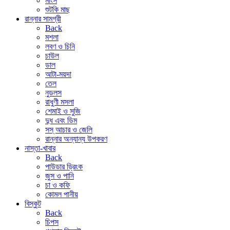
মাংস
শুটকি মাছ
রান্নার সামগ্রী
Back
মশলা
লবণ ও চিনি
চাউল
ডাল
আটা-ময়দা
তেল
নুডলস
রাধুণী মসলা
শেমাই ও সুজি
দুধ এবং ডিম
সস্ আচার ও জেলি
রান্নার অন্যান্য উপকরণ
নাস্তা-খাবার
Back
পাউডার ড্রিংক
জুস ও পানি
চা ও কফি
কোমল পানীয়
বিস্কুট
Back
চিপস