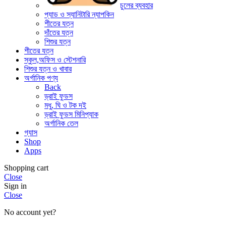
চুলের ব্যবহার
প্যাড ও স্যানিটারি ন্যাপকিন
শীতের যত্ন
দাঁতের যত্ন
শিশুর যত্ন
শীতের যত্ন
স্কুল,অফিস ও স্টেশনারি
শিশুর যত্ন ও খাবার
অর্গানিক পণ্য
Back
ড্রাই ফুডস
মধু, ঘি ও টক দই
ড্রাই ফুডস মিনিপ্যাক
অর্গানিক তেল
গ্যাস
Shop
Apps
Shopping cart
Close
Sign in
Close
No account yet?