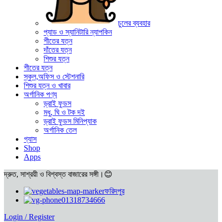
চুলের ব্যবহার
প্যাড ও স্যানিটারি ন্যাপকিন
শীতের যত্ন
দাঁতের যত্ন
শিশুর যত্ন
শীতের যত্ন
স্কুল,অফিস ও স্টেশনারি
শিশুর যত্ন ও খাবার
অর্গানিক পণ্য
ড্রাই ফুডস
মধু, ঘি ও টক দই
ড্রাই ফুডস মিনিপ্যাক
অর্গানিক তেল
গ্যাস
Shop
Apps
দ্রুত, সাশ্রয়ী ও বিশ্বস্ত বাজারের সঙ্গী।😊
ফরিদপুর
01318734666
Login / Register