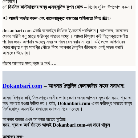
পৌঁছাবে।
✅
নিয়মিত কাস্টমারদের জন্য এক্সক্লুসিভ কুপন কোড
– বিশেষ সুবিধা উপভোগ করুন।
📢
আজই অর্ডার করুন এবং ঝামেলামুক্ত বাজারের অভিজ্ঞতা নিন!
🛍️✨
dokanbari.com একটি অনলাইন ভিওিক ই-কমার্স প্রতিষ্ঠান। আপাতত, আমাদের
সেবার পরিধি শুধু মাত্র ফরিদপুর শহরের মধ্যে। আমরা বিশ্বাস করি নিত্যপ্রয়োজনীয়
পণ্যের জন্য আপনার অহেতু সময় ও শ্রম যেন ব্যায় না হয়। এই লক্ষে আপনাদের
দোরগোড়ায় পণ্য সামগ্রি পৌছে দিয়ে আপনার দৈনন্দিন জীবনকে একটু সহজ করাই
আমাদের উদ্দেশ্য।
বাঁচবে আপনার সময়,শ্রম ও অর্থ…..
Dokanbari.com
– আপনার দৈনন্দিন কেনাকাটার সহজ সমাধান!
আমরা বিশ্বাস করি, নিত্যপ্রয়োজনীয় পণ্য কেনার জন্য আপনার মূল্যবান সময়, শ্রম ও
অর্থ অপচয় হওয়া উচিত নয়। তাই,
Dokanbari.com
এখন ফরিদপুর শহরের জন্য
নির্ভরযোগ্য অনলাইন বাজারের সমাধান নিয়ে এসেছে।
আপনার বাজার এখন আপনার হাতের মুঠোয়!
সময়, শ্রম ও অর্থ বাঁচাতে আজই Dokanbari.com-এর সাথে থাকুন
আমাদের লক্ষ: