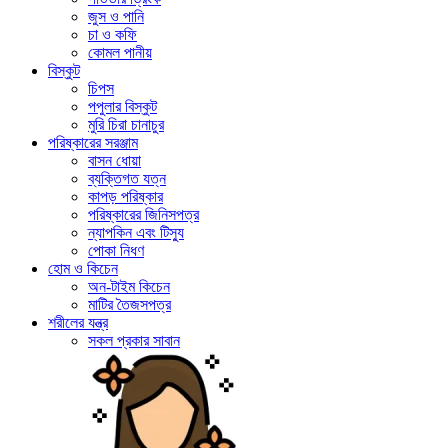
জুস ও পানি
চা ও কফি
কোমল পানীয়
বিস্কুট
চিপস
পপুলার বিস্কুট
মুরি চিরা চানাচুর
পরিষ্কারের সরঞ্জাম
বাসন ধোয়া
ব্যক্তিগত যত্ন
কাপড় পরিষ্কার
পরিষ্কারের জিনিসপত্র
ন্যাপকিন এবং টিস্যু
পোকা নিধণ
হোম ও কিচেন
অন-টাইম কিচেন
মাটির তৈজসপত্র
শরীলের যন্ত্র
সকল প্রকার সাবান