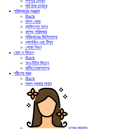
পপুলার বিস্কুট
মুরি চিরা চানাচুর
পরিষ্কারের সরঞ্জাম
Back
বাসন ধোয়া
ব্যক্তিগত যত্ন
কাপড় পরিষ্কার
পরিষ্কারের জিনিসপত্র
ন্যাপকিন এবং টিস্যু
পোকা নিধণ
হোম ও কিচেন
Back
অন-টাইম কিচেন
মাটির তৈজসপত্র
শরীলের যন্ত্র
Back
সকল প্রকার সাবান
চুলের ব্যবহার