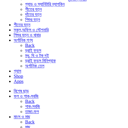
প্যাড ও স্যানিটারি ন্যাপকিন
শীতের যত্ন
দাঁতের যত্ন
শিশুর যত্ন
শীতের যত্ন
স্কুল,অফিস ও স্টেশনারি
শিশুর যত্ন ও খাবার
অর্গানিক পণ্য
Back
ড্রাই ফুডস
মধু, ঘি ও টক দই
ড্রাই ফুডস মিনিপ্যাক
অর্গানিক তেল
গ্যাস
Shop
Apps
বিশেষ ছাড়
ফল ও শাক-সবজি
Back
শাক-সবজি
তাজা-ফল
মাংস ও মাছ
Back
মাছ