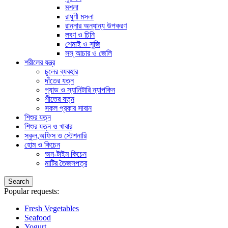
মশলা
রাধুণী মসলা
রান্নার অন্যান্য উপকরণ
লবণ ও চিনি
শেমাই ও সুজি
সস্ আচার ও জেলি
শরীলের যন্ত্র
চুলের ব্যবহার
দাঁতের যত্ন
প্যাড ও স্যানিটারি ন্যাপকিন
শীতের যত্ন
সকল প্রকার সাবান
শিশুর যত্ন
শিশুর যত্ন ও খাবার
স্কুল,অফিস ও স্টেশনারি
হোম ও কিচেন
অন-টাইম কিচেন
মাটির তৈজসপত্র
Search
Popular requests:
Fresh Vegetables
Seafood
Yogurt