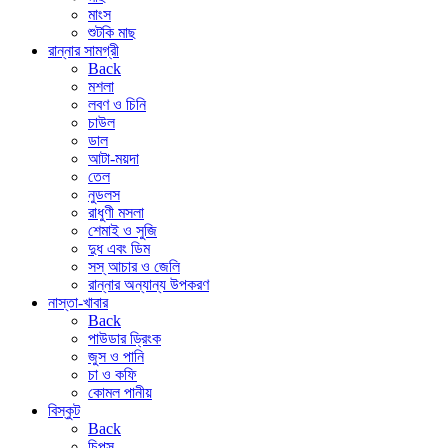
মাংস
শুটকি মাছ
রান্নার সামগ্রী
Back
মশলা
লবণ ও চিনি
চাউল
ডাল
আটা-ময়দা
তেল
নুডলস
রাধুণী মসলা
শেমাই ও সুজি
দুধ এবং ডিম
সস্ আচার ও জেলি
রান্নার অন্যান্য উপকরণ
নাস্তা-খাবার
Back
পাউডার ড্রিংক
জুস ও পানি
চা ও কফি
কোমল পানীয়
বিস্কুট
Back
চিপস