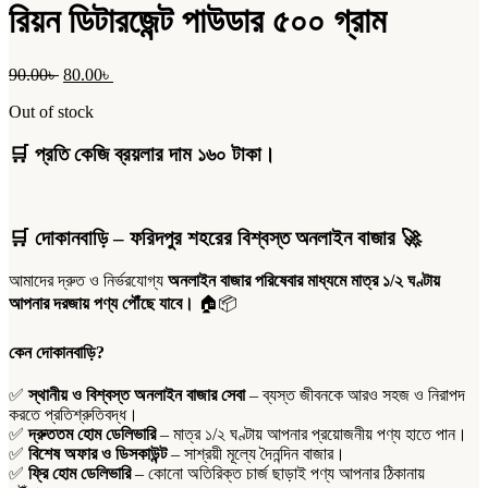
রিয়ন ‍ডিটারজেন্ট পাউডার ৫০০ গ্রাম
Original
Current
90.00
৳
80.00
৳
price
price
Out of stock
was:
is:
90.00৳ .
80.00৳ .
🛒 প্রতি কেজি ব্রয়লার দাম ১৬০ টাকা।
🛒
দোকানবাড়ি – ফরিদপুর শহরের বিশ্বস্ত অনলাইন বাজার
🚀
আমাদের দ্রুত ও নির্ভরযোগ্য
অনলাইন বাজার পরিষেবার মাধ্যমে মাত্র ১/২ ঘণ্টায়
আপনার দরজায় পণ্য পৌঁছে যাবে।
🏠📦
কেন দোকানবাড়ি?
✅
স্থানীয় ও বিশ্বস্ত অনলাইন বাজার সেবা
– ব্যস্ত জীবনকে আরও সহজ ও নিরাপদ
করতে প্রতিশ্রুতিবদ্ধ।
✅
দ্রুততম হোম ডেলিভারি
– মাত্র ১/২ ঘণ্টায় আপনার প্রয়োজনীয় পণ্য হাতে পান।
✅
বিশেষ অফার ও ডিসকাউন্ট
– সাশ্রয়ী মূল্যে দৈনন্দিন বাজার।
✅
ফ্রি হোম ডেলিভারি
– কোনো অতিরিক্ত চার্জ ছাড়াই পণ্য আপনার ঠিকানায়