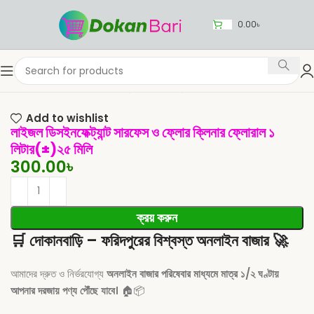
0.00
৳
Home
পরিষ্কারের সরঞ্জাম
পরিষ্কারের জিনিসপত্র
Add to wishlist
লাইজল ডিসইনফেক্ট্যান্ট সারফেস ও ফ্লোর ক্লিনার ফ্লোরাল ১
লিটার(±)২৫ মিলি
300.00
৳
ক্রয় করুন
🛒
দোকানবাড়ি – ফরিদপুরের বিশ্বস্ত অনলাইন বাজার
🚀
আমাদের দ্রুত ও নির্ভরযোগ্য
অনলাইন বাজার পরিষেবার মাধ্যমে মাত্র ১/২ ঘণ্টায়
আপনার দরজায় পণ্য পৌঁছে যাবে।
🏠📦