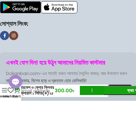
সোশ্যাল লিংক:
এখনই যোগ দিন! হয়ে উঠুন আমাদের নিয়মিত কাস্টমার
Dokanbari.com-এর সাথেই করুন আপনার দৈনন্দিন বাজার, আর উপভোগ করুন
দারুণ সব অফার, বিশেষ ছাড় ও দ্রুততম হোম ডেলিভারি!
লাইজল ডিসইনফেক্ট্যান্ট
সারফেস ও ফ্লোর ক্লিনার
0
300.00
৳
ক্রয় 
Open
ফ্লোরাল ১ লিটার(±)২৫
Menu
Wishlist
Cart
মিলি
chaty
Terms Of Service
Privacy Policy
Store Refund Policy
Based on
DokanBari
2025
.