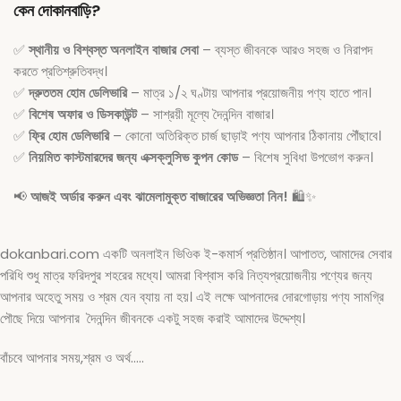
কেন দোকানবাড়ি?
✅
স্থানীয় ও বিশ্বস্ত অনলাইন বাজার সেবা
– ব্যস্ত জীবনকে আরও সহজ ও নিরাপদ
করতে প্রতিশ্রুতিবদ্ধ।
✅
দ্রুততম হোম ডেলিভারি
– মাত্র ১/২ ঘণ্টায় আপনার প্রয়োজনীয় পণ্য হাতে পান।
✅
বিশেষ অফার ও ডিসকাউন্ট
– সাশ্রয়ী মূল্যে দৈনন্দিন বাজার।
✅
ফ্রি হোম ডেলিভারি
– কোনো অতিরিক্ত চার্জ ছাড়াই পণ্য আপনার ঠিকানায় পৌঁছাবে।
✅
নিয়মিত কাস্টমারদের জন্য এক্সক্লুসিভ কুপন কোড
– বিশেষ সুবিধা উপভোগ করুন।
📢
আজই অর্ডার করুন এবং ঝামেলামুক্ত বাজারের অভিজ্ঞতা নিন!
🛍️✨
dokanbari.com একটি অনলাইন ভিওিক ই-কমার্স প্রতিষ্ঠান। আপাতত, আমাদের সেবার
পরিধি শুধু মাত্র ফরিদপুর শহরের মধ্যে। আমরা বিশ্বাস করি নিত্যপ্রয়োজনীয় পণ্যের জন্য
আপনার অহেতু সময় ও শ্রম যেন ব্যায় না হয়। এই লক্ষে আপনাদের দোরগোড়ায় পণ্য সামগ্রি
পৌছে দিয়ে আপনার দৈনন্দিন জীবনকে একটু সহজ করাই আমাদের উদ্দেশ্য।
বাঁচবে আপনার সময়,শ্রম ও অর্থ…..