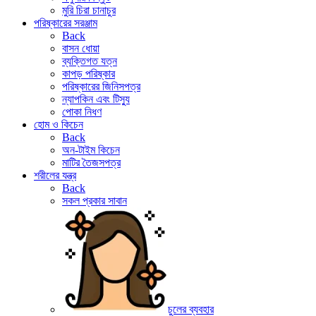
মুরি চিরা চানাচুর
পরিষ্কারের সরঞ্জাম
Back
বাসন ধোয়া
ব্যক্তিগত যত্ন
কাপড় পরিষ্কার
পরিষ্কারের জিনিসপত্র
ন্যাপকিন এবং টিস্যু
পোকা নিধণ
হোম ও কিচেন
Back
অন-টাইম কিচেন
মাটির তৈজসপত্র
শরীলের যন্ত্র
Back
সকল প্রকার সাবান
চুলের ব্যবহার