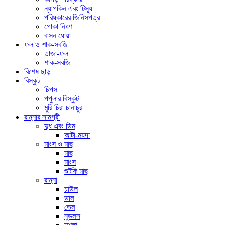
ন্যাপকিন এবং টিস্যু
পরিষ্কারের জিনিসপত্র
পোকা নিধণ
বাসন ধোয়া
ফল ও শাক-সবজি
তাজা-ফল
শাক-সবজি
বিশেষ ছাড়
বিস্কুট
চিপস
পপুলার বিস্কুট
মুরি চিরা চানাচুর
রান্নার সামগ্রী
দুধ এবং ডিম
আটা-ময়দা
মাংস ও মাছ
মাছ
মাংস
শুটকি মাছ
রান্না
চাউল
ডাল
তেল
নুডলস