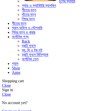
চুলের ব্যবহার
প্যাড ও স্যানিটারি ন্যাপকিন
শীতের যত্ন
দাঁতের যত্ন
শিশুর যত্ন
শীতের যত্ন
স্কুল,অফিস ও স্টেশনারি
শিশুর যত্ন ও খাবার
অর্গানিক পণ্য
Back
ড্রাই ফুডস
মধু, ঘি ও টক দই
ড্রাই ফুডস মিনিপ্যাক
অর্গানিক তেল
গ্যাস
Shop
Apps
Shopping cart
Close
Sign in
Close
No account yet?