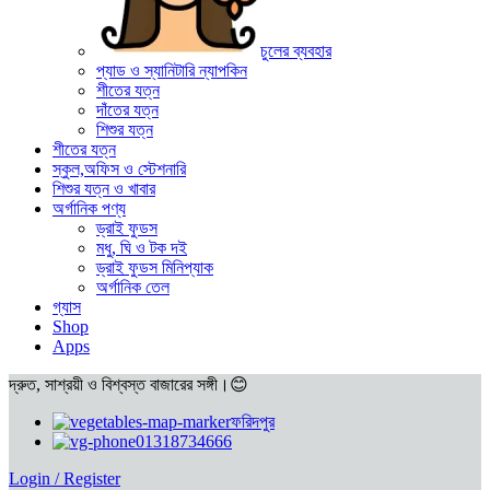
চুলের ব্যবহার
প্যাড ও স্যানিটারি ন্যাপকিন
শীতের যত্ন
দাঁতের যত্ন
শিশুর যত্ন
শীতের যত্ন
স্কুল,অফিস ও স্টেশনারি
শিশুর যত্ন ও খাবার
অর্গানিক পণ্য
ড্রাই ফুডস
মধু, ঘি ও টক দই
ড্রাই ফুডস মিনিপ্যাক
অর্গানিক তেল
গ্যাস
Shop
Apps
দ্রুত, সাশ্রয়ী ও বিশ্বস্ত বাজারের সঙ্গী।😊
ফরিদপুর
01318734666
Login / Register