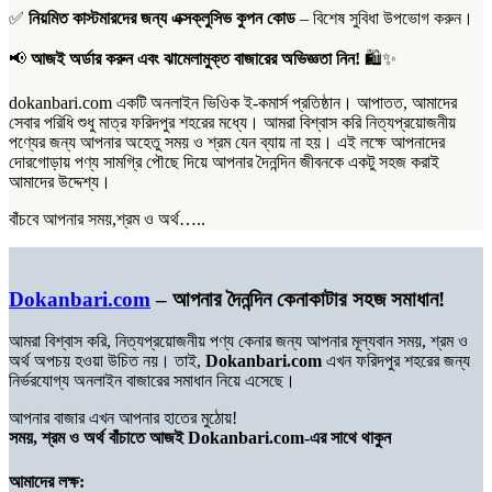
✅
নিয়মিত কাস্টমারদের জন্য এক্সক্লুসিভ কুপন কোড
– বিশেষ সুবিধা উপভোগ করুন।
📢
আজই অর্ডার করুন এবং ঝামেলামুক্ত বাজারের অভিজ্ঞতা নিন!
🛍️✨
dokanbari.com একটি অনলাইন ভিওিক ই-কমার্স প্রতিষ্ঠান। আপাতত, আমাদের
সেবার পরিধি শুধু মাত্র ফরিদপুর শহরের মধ্যে। আমরা বিশ্বাস করি নিত্যপ্রয়োজনীয়
পণ্যের জন্য আপনার অহেতু সময় ও শ্রম যেন ব্যায় না হয়। এই লক্ষে আপনাদের
দোরগোড়ায় পণ্য সামগ্রি পৌছে দিয়ে আপনার দৈনন্দিন জীবনকে একটু সহজ করাই
আমাদের উদ্দেশ্য।
বাঁচবে আপনার সময়,শ্রম ও অর্থ…..
Dokanbari.com
– আপনার দৈনন্দিন কেনাকাটার সহজ সমাধান!
আমরা বিশ্বাস করি, নিত্যপ্রয়োজনীয় পণ্য কেনার জন্য আপনার মূল্যবান সময়, শ্রম ও
অর্থ অপচয় হওয়া উচিত নয়। তাই,
Dokanbari.com
এখন ফরিদপুর শহরের জন্য
নির্ভরযোগ্য অনলাইন বাজারের সমাধান নিয়ে এসেছে।
আপনার বাজার এখন আপনার হাতের মুঠোয়!
সময়, শ্রম ও অর্থ বাঁচাতে আজই Dokanbari.com-এর সাথে থাকুন
আমাদের লক্ষ: