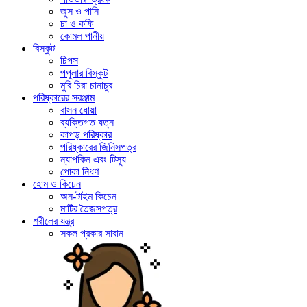
জুস ও পানি
চা ও কফি
কোমল পানীয়
বিস্কুট
চিপস
পপুলার বিস্কুট
মুরি চিরা চানাচুর
পরিষ্কারের সরঞ্জাম
বাসন ধোয়া
ব্যক্তিগত যত্ন
কাপড় পরিষ্কার
পরিষ্কারের জিনিসপত্র
ন্যাপকিন এবং টিস্যু
পোকা নিধণ
হোম ও কিচেন
অন-টাইম কিচেন
মাটির তৈজসপত্র
শরীলের যন্ত্র
সকল প্রকার সাবান