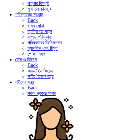
পপুলার বিস্কুট
মুরি চিরা চানাচুর
পরিষ্কারের সরঞ্জাম
Back
বাসন ধোয়া
ব্যক্তিগত যত্ন
কাপড় পরিষ্কার
পরিষ্কারের জিনিসপত্র
ন্যাপকিন এবং টিস্যু
পোকা নিধণ
হোম ও কিচেন
Back
অন-টাইম কিচেন
মাটির তৈজসপত্র
শরীলের যন্ত্র
Back
সকল প্রকার সাবান