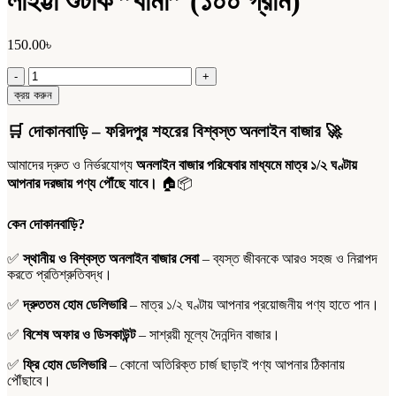
লাইট্টা শুটাক ”বার্মা” (১০০ গ্রাম)
150.00
৳
লাইট্টা
শুটাক
ক্রয় করুন
”বার্মা”
(১০০
🛒
দোকানবাড়ি – ফরিদপুর শহরের বিশ্বস্ত অনলাইন বাজার
🚀
গ্রাম)
quantity
আমাদের দ্রুত ও নির্ভরযোগ্য
অনলাইন বাজার পরিষেবার মাধ্যমে মাত্র ১/২ ঘণ্টায়
আপনার দরজায় পণ্য পৌঁছে যাবে।
🏠📦
কেন দোকানবাড়ি?
✅
স্থানীয় ও বিশ্বস্ত অনলাইন বাজার সেবা
– ব্যস্ত জীবনকে আরও সহজ ও নিরাপদ
করতে প্রতিশ্রুতিবদ্ধ।
✅
দ্রুততম হোম ডেলিভারি
– মাত্র ১/২ ঘণ্টায় আপনার প্রয়োজনীয় পণ্য হাতে পান।
✅
বিশেষ অফার ও ডিসকাউন্ট
– সাশ্রয়ী মূল্যে দৈনন্দিন বাজার।
✅
ফ্রি হোম ডেলিভারি
– কোনো অতিরিক্ত চার্জ ছাড়াই পণ্য আপনার ঠিকানায়
পৌঁছাবে।