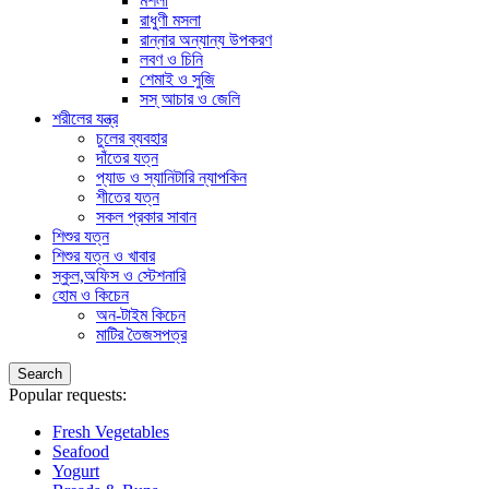
মশলা
রাধুণী মসলা
রান্নার অন্যান্য উপকরণ
লবণ ও চিনি
শেমাই ও সুজি
সস্ আচার ও জেলি
শরীলের যন্ত্র
চুলের ব্যবহার
দাঁতের যত্ন
প্যাড ও স্যানিটারি ন্যাপকিন
শীতের যত্ন
সকল প্রকার সাবান
শিশুর যত্ন
শিশুর যত্ন ও খাবার
স্কুল,অফিস ও স্টেশনারি
হোম ও কিচেন
অন-টাইম কিচেন
মাটির তৈজসপত্র
Search
Popular requests:
Fresh Vegetables
Seafood
Yogurt