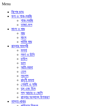
Menu
বিশেষ ছাড়
ফল ও শাক-সবজি
শাক-সবজি
তাজা-ফল
মাংস ও মাছ
মাছ
মাংস
শুটকি মাছ
রান্নার সামগ্রী
মশলা
লবণ ও চিনি
চাউল
ডাল
আটা-ময়দা
তেল
নুডলস
রাধুণী মসলা
শেমাই ও সুজি
দুধ এবং ডিম
সস্ আচার ও জেলি
রান্নার অন্যান্য উপকরণ
নাস্তা-খাবার
পাউডার ড্রিংক