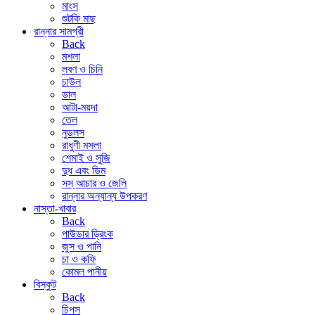
মাংস
শুটকি মাছ
রান্নার সামগ্রী
Back
মশলা
লবণ ও চিনি
চাউল
ডাল
আটা-ময়দা
তেল
নুডলস
রাধুণী মসলা
শেমাই ও সুজি
দুধ এবং ডিম
সস্ আচার ও জেলি
রান্নার অন্যান্য উপকরণ
নাস্তা-খাবার
Back
পাউডার ড্রিংক
জুস ও পানি
চা ও কফি
কোমল পানীয়
বিস্কুট
Back
চিপস