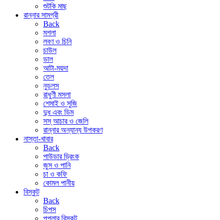
শুটকি মাছ
রান্নার সামগ্রী
Back
মশলা
লবণ ও চিনি
চাউল
ডাল
আটা-ময়দা
তেল
নুডলস
রাধুণী মসলা
শেমাই ও সুজি
দুধ এবং ডিম
সস্ আচার ও জেলি
রান্নার অন্যান্য উপকরণ
নাস্তা-খাবার
Back
পাউডার ড্রিংক
জুস ও পানি
চা ও কফি
কোমল পানীয়
বিস্কুট
Back
চিপস
পপুলার বিস্কুট