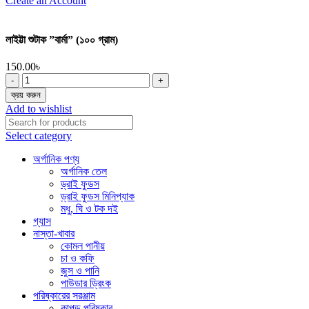
Create an Account
লাইট্টা শুটাক ”বার্মা” (১০০ গ্রাম)
150.00
৳
লাইট্টা
শুটাক
ক্রয় করুন
”বার্মা”
Add to wishlist
(১০০
গ্রাম)
Select category
quantity
অর্গানিক পণ্য
অর্গানিক তেল
ড্রাই ফুডস
ড্রাই ফুডস মিনিপ্যাক
মধু, ঘি ও টক দই
গ্যাস
নাস্তা-খাবার
কোমল পানীয়
চা ও কফি
জুস ও পানি
পাউডার ড্রিংক
পরিষ্কারের সরঞ্জাম
কাপড় পরিষ্কার