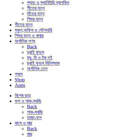
প্যাড ও স্যানিটারি ন্যাপকিন
শীতের যত্ন
দাঁতের যত্ন
শিশুর যত্ন
শীতের যত্ন
স্কুল,অফিস ও স্টেশনারি
শিশুর যত্ন ও খাবার
অর্গানিক পণ্য
Back
ড্রাই ফুডস
মধু, ঘি ও টক দই
ড্রাই ফুডস মিনিপ্যাক
অর্গানিক তেল
গ্যাস
Shop
Apps
বিশেষ ছাড়
ফল ও শাক-সবজি
Back
শাক-সবজি
তাজা-ফল
মাংস ও মাছ
Back
মাছ