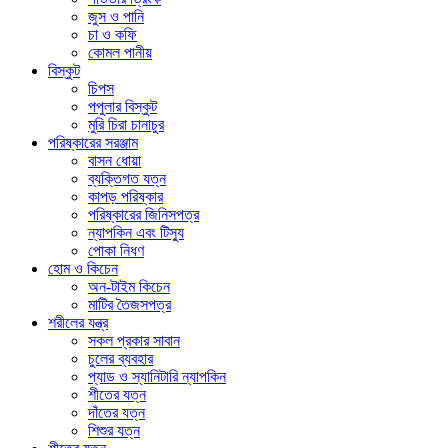
জুস ও পানি
চা ও কফি
কোমল পানীয়
বিস্কুট
চিপস
পপুলার বিস্কুট
মুরি চিরা চানাচুর
পরিষ্কারের সরঞ্জাম
বাসন ধোয়া
ব্যক্তিগত যত্ন
কাপড় পরিষ্কার
পরিষ্কারের জিনিসপত্র
ন্যাপকিন এবং টিস্যু
পোকা নিধণ
হোম ও কিচেন
অন-টাইম কিচেন
মাটির তৈজসপত্র
শরীলের যন্ত্র
সকল প্রকার সাবান
চুলের ব্যবহার
প্যাড ও স্যানিটারি ন্যাপকিন
শীতের যত্ন
দাঁতের যত্ন
শিশুর যত্ন