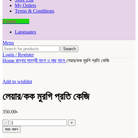
My Orders
Terms & Conditions
0
items
0.00
৳
Languages
Menu
Search
Login / Register
Home
রান্নার সামগ্রী
মাংস ও মাছ
মাংস
লেয়ার/কক মুরগি প্রতি কেজি
Add to wishlist
লেয়ার/কক মুরগি প্রতি কেজি
350.00
৳
লেয়ার/
কক
ক্রয় করুন
মুরগি