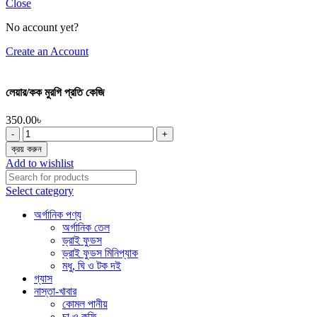
Close
No account yet?
Create an Account
লেয়ার/কক মুরগি প্রতি কেজি
350.00
৳
লেয়ার/
কক
ক্রয় করুন
মুরগি
Add to wishlist
প্রতি
কেজি
Select category
quantity
অর্গানিক পণ্য
অর্গানিক তেল
ড্রাই ফুডস
ড্রাই ফুডস মিনিপ্যাক
মধু, ঘি ও টক দই
গ্যাস
নাস্তা-খাবার
কোমল পানীয়
চা ও কফি