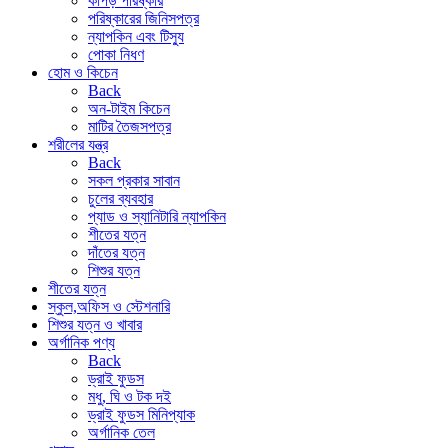
কাপড় পরিষ্কার
পরিষ্কারের জিনিসপত্র
ন্যাপকিন এবং টিস্যু
পোকা নিধণ
হোম ও কিচেন
Back
অন-টাইম কিচেন
মাটির তৈজসপত্র
শরীলের যন্ত্র
Back
সকল প্রকার সাবান
চুলের ব্যবহার
প্যাড ও স্যানিটারি ন্যাপকিন
শীতের যত্ন
দাঁতের যত্ন
শিশুর যত্ন
শীতের যত্ন
স্কুল,অফিস ও স্টেশনারি
শিশুর যত্ন ও খাবার
অর্গানিক পণ্য
Back
ড্রাই ফুডস
মধু, ঘি ও টক দই
ড্রাই ফুডস মিনিপ্যাক
অর্গানিক তেল