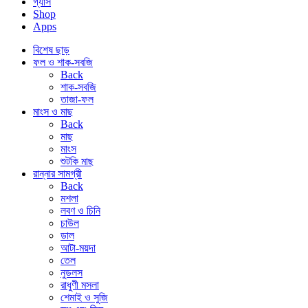
গ্যাস
Shop
Apps
বিশেষ ছাড়
ফল ও শাক-সবজি
Back
শাক-সবজি
তাজা-ফল
মাংস ও মাছ
Back
মাছ
মাংস
শুটকি মাছ
রান্নার সামগ্রী
Back
মশলা
লবণ ও চিনি
চাউল
ডাল
আটা-ময়দা
তেল
নুডলস
রাধুণী মসলা
শেমাই ও সুজি