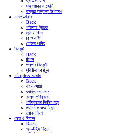
দুধ এবং ডিম
সস্ আচার ও জেলি
রান্নার অন্যান্য উপকরণ
নাস্তা-খাবার
Back
পাউডার ড্রিংক
জুস ও পানি
চা ও কফি
কোমল পানীয়
বিস্কুট
Back
চিপস
পপুলার বিস্কুট
মুরি চিরা চানাচুর
পরিষ্কারের সরঞ্জাম
Back
বাসন ধোয়া
ব্যক্তিগত যত্ন
কাপড় পরিষ্কার
পরিষ্কারের জিনিসপত্র
ন্যাপকিন এবং টিস্যু
পোকা নিধণ
হোম ও কিচেন
Back
অন-টাইম কিচেন