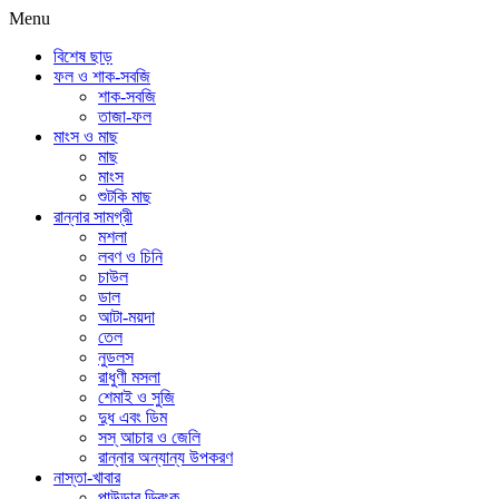
Menu
বিশেষ ছাড়
ফল ও শাক-সবজি
শাক-সবজি
তাজা-ফল
মাংস ও মাছ
মাছ
মাংস
শুটকি মাছ
রান্নার সামগ্রী
মশলা
লবণ ও চিনি
চাউল
ডাল
আটা-ময়দা
তেল
নুডলস
রাধুণী মসলা
শেমাই ও সুজি
দুধ এবং ডিম
সস্ আচার ও জেলি
রান্নার অন্যান্য উপকরণ
নাস্তা-খাবার
পাউডার ড্রিংক