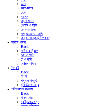
ডাল
আটা-ময়দা
তেল
নুডলস
রাধুণী মসলা
শেমাই ও সুজি
দুধ এবং ডিম
সস্ আচার ও জেলি
রান্নার অন্যান্য উপকরণ
নাস্তা-খাবার
Back
পাউডার ড্রিংক
জুস ও পানি
চা ও কফি
কোমল পানীয়
বিস্কুট
Back
চিপস
পপুলার বিস্কুট
মুরি চিরা চানাচুর
পরিষ্কারের সরঞ্জাম
Back
বাসন ধোয়া
ব্যক্তিগত যত্ন