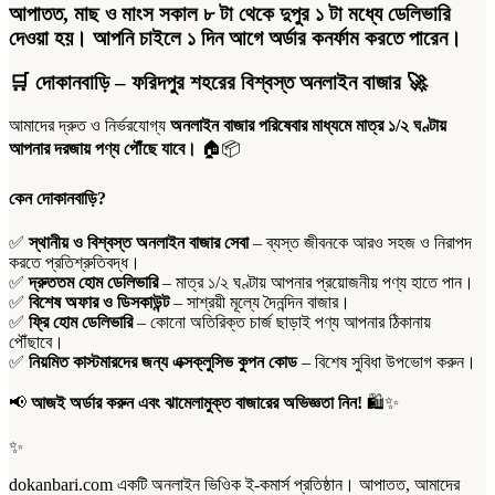
প্রতি
আপাতত, মাছ ও মাংস সকাল ৮ টা থেকে দুপুর ১ টা মধ্যে ডেলিভারি
কেজি
দেওয়া হয়। আপনি চাইলে ১ দিন আগে অর্ডার কনর্ফাম করতে পারেন।
quantity
🛒
দোকানবাড়ি – ফরিদপুর শহরের বিশ্বস্ত অনলাইন বাজার
🚀
আমাদের দ্রুত ও নির্ভরযোগ্য
অনলাইন বাজার পরিষেবার মাধ্যমে মাত্র ১/২ ঘণ্টায়
আপনার দরজায় পণ্য পৌঁছে যাবে।
🏠📦
কেন দোকানবাড়ি?
✅
স্থানীয় ও বিশ্বস্ত অনলাইন বাজার সেবা
– ব্যস্ত জীবনকে আরও সহজ ও নিরাপদ
করতে প্রতিশ্রুতিবদ্ধ।
✅
দ্রুততম হোম ডেলিভারি
– মাত্র ১/২ ঘণ্টায় আপনার প্রয়োজনীয় পণ্য হাতে পান।
✅
বিশেষ অফার ও ডিসকাউন্ট
– সাশ্রয়ী মূল্যে দৈনন্দিন বাজার।
✅
ফ্রি হোম ডেলিভারি
– কোনো অতিরিক্ত চার্জ ছাড়াই পণ্য আপনার ঠিকানায়
পৌঁছাবে।
✅
নিয়মিত কাস্টমারদের জন্য এক্সক্লুসিভ কুপন কোড
– বিশেষ সুবিধা উপভোগ করুন।
📢
আজই অর্ডার করুন এবং ঝামেলামুক্ত বাজারের অভিজ্ঞতা নিন!
🛍️✨
✨
dokanbari.com একটি অনলাইন ভিওিক ই-কমার্স প্রতিষ্ঠান। আপাতত, আমাদের