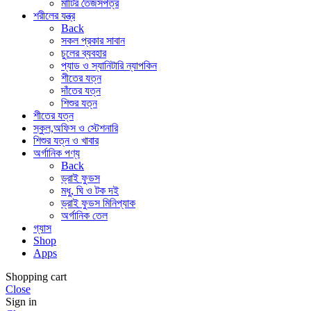
মাটির তৈজসপত্র
শরীলের যন্ত্র
Back
সকল প্রকার সাবান
চুলের ব্যবহার
প্যাড ও স্যানিটারি ন্যাপকিন
শীতের যত্ন
দাঁতের যত্ন
শিশুর যত্ন
শীতের যত্ন
স্কুল,অফিস ও স্টেশনারি
শিশুর যত্ন ও খাবার
অর্গানিক পণ্য
Back
ড্রাই ফুডস
মধু, ঘি ও টক দই
ড্রাই ফুডস মিনিপ্যাক
অর্গানিক তেল
গ্যাস
Shop
Apps
Shopping cart
Close
Sign in