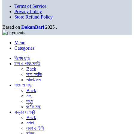
Terms of Service
Privacy Policy
Store Refund Policy
Based on
DokanBari
2025
.
Menu
Categories
বিশেষ ছাড়
ফল ও শাক-সবজি
Back
শাক-সবজি
তাজা-ফল
মাংস ও মাছ
Back
মাছ
মাংস
শুটকি মাছ
রান্নার সামগ্রী
Back
মশলা
লবণ ও চিনি
চাউল