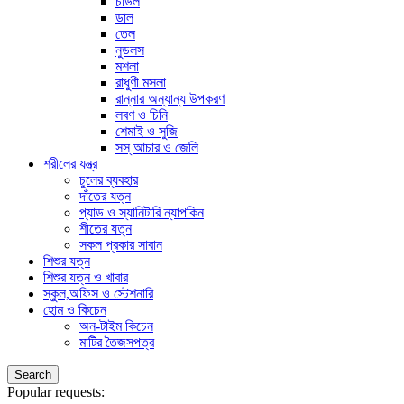
চাউল
ডাল
তেল
নুডলস
মশলা
রাধুণী মসলা
রান্নার অন্যান্য উপকরণ
লবণ ও চিনি
শেমাই ও সুজি
সস্ আচার ও জেলি
শরীলের যন্ত্র
চুলের ব্যবহার
দাঁতের যত্ন
প্যাড ও স্যানিটারি ন্যাপকিন
শীতের যত্ন
সকল প্রকার সাবান
শিশুর যত্ন
শিশুর যত্ন ও খাবার
স্কুল,অফিস ও স্টেশনারি
হোম ও কিচেন
অন-টাইম কিচেন
মাটির তৈজসপত্র
Search
Popular requests: