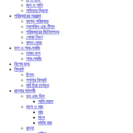
জুস ও পানি
পাউডার ড্রিংক
পরিষ্কারের সরঞ্জাম
কাপড় পরিষ্কার
ন্যাপকিন এবং টিস্যু
পরিষ্কারের জিনিসপত্র
পোকা নিধণ
বাসন ধোয়া
ফল ও শাক-সবজি
তাজা-ফল
শাক-সবজি
বিশেষ ছাড়
বিস্কুট
চিপস
পপুলার বিস্কুট
মুরি চিরা চানাচুর
রান্নার সামগ্রী
দুধ এবং ডিম
আটা-ময়দা
মাংস ও মাছ
মাছ
মাংস
শুটকি মাছ
রান্না