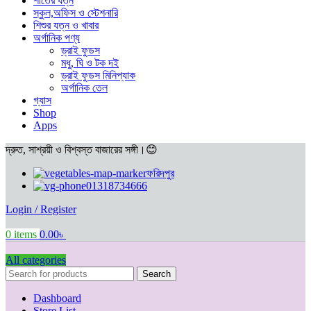
শীতের যত্ন
স্কুল,অফিস ও স্টেশনারি
শিশুর যত্ন ও খাবার
অর্গানিক পণ্য
ড্রাই ফুডস
মধু, ঘি ও টক দই
ড্রাই ফুডস মিনিপ্যাক
অর্গানিক তেল
গ্যাস
Shop
Apps
দ্রুত, সাশ্রয়ী ও বিশ্বস্ত বাজারের সঙ্গী।😊
ফরিদপুর
01318734666
Login / Register
0
items
0.00
৳
All categories
Search
Dashboard
Store List