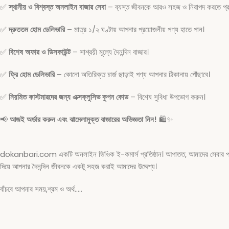
✅
স্থানীয় ও বিশ্বস্ত অনলাইন বাজার সেবা
– ব্যস্ত জীবনকে আরও সহজ ও নিরাপদ করতে প্রত
✅
দ্রুততম হোম ডেলিভারি
– মাত্র ১/২ ঘণ্টায় আপনার প্রয়োজনীয় পণ্য হাতে পান।
✅
বিশেষ অফার ও ডিসকাউন্ট
– সাশ্রয়ী মূল্যে দৈনন্দিন বাজার।
✅
ফ্রি হোম ডেলিভারি
– কোনো অতিরিক্ত চার্জ ছাড়াই পণ্য আপনার ঠিকানায় পৌঁছাবে।
✅
নিয়মিত কাস্টমারদের জন্য এক্সক্লুসিভ কুপন কোড
– বিশেষ সুবিধা উপভোগ করুন।
📢
আজই অর্ডার করুন এবং ঝামেলামুক্ত বাজারের অভিজ্ঞতা নিন!
🛍️✨
dokanbari.com একটি অনলাইন ভিওিক ই-কমার্স প্রতিষ্ঠান। আপাতত, আমাদের সেবার পরিধি শ
দিয়ে আপনার দৈনন্দিন জীবনকে একটু সহজ করাই আমাদের উদ্দেশ্য।
বাঁচবে আপনার সময়,শ্রম ও অর্থ…..