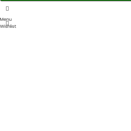
Menu
Wishlist
0
items
Cart
Select category
Search
Popular requests:
Fresh Vegetables
Seafood
Yogurt
Breads & Buns
Water