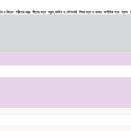
োম ও কিচেন
শরীলের যন্ত্র
শীতের যত্ন
স্কুল,অফিস ও স্টেশনারি
শিশুর যত্ন ও খাবার
অর্গানিক পণ্য
গ্যাস