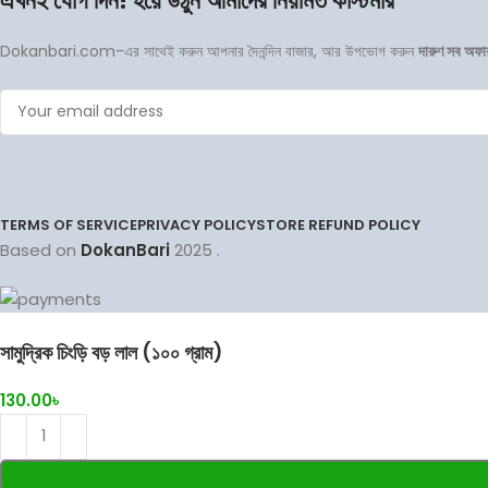
এখনই যোগ দিন! হয়ে উঠুন আমাদের নিয়মিত কাস্টমার
Dokanbari.com-এর সাথেই করুন আপনার দৈনন্দিন বাজার, আর উপভোগ করুন
দারুণ সব অফা
TERMS OF SERVICE
PRIVACY POLICY
STORE REFUND POLICY
Based on
DokanBari
2025
.
সামুদ্রিক চিংড়ি বড় লাল (১০০ গ্রাম)
130.00
৳