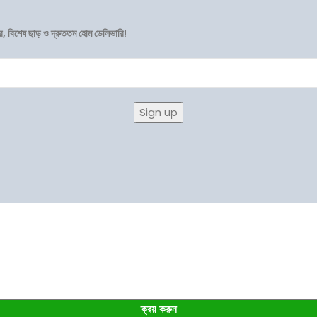
র, বিশেষ ছাড় ও দ্রুততম হোম ডেলিভারি!
ক্রয় করুন