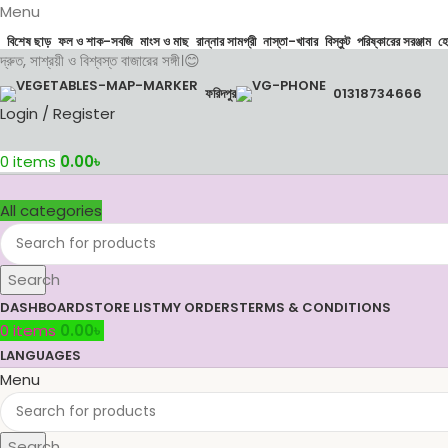
Menu
বিশেষ ছাড়
ফল ও শাক-সবজি
মাংস ও মাছ
রান্নার সামগ্রী
নাস্তা-খাবার
বিস্কুট
পরিষ্কারের সরঞ্জাম
হ
দ্রুত, সাশ্রয়ী ও বিশ্বস্ত বাজারের সঙ্গী।😊
ফরিদপুর
01318734666
Login / Register
0
items
0.00
৳
All categories
Search
DASHBOARD
STORE LIST
MY ORDERS
TERMS & CONDITIONS
0
items
0.00
৳
LANGUAGES
Menu
Search