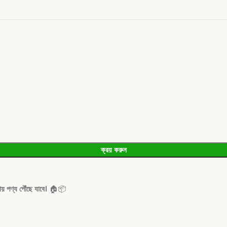
ক্রয় করুন
য় পণ্য পৌঁছে যাবে।
🏠📦