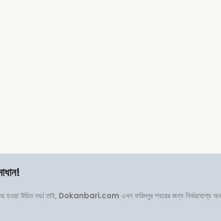
মাধান!
পচয় হওয়া উচিত নয়। তাই,
Dokanbari.com
এখন ফরিদপুর শহরের জন্য নির্ভরযোগ্য অ