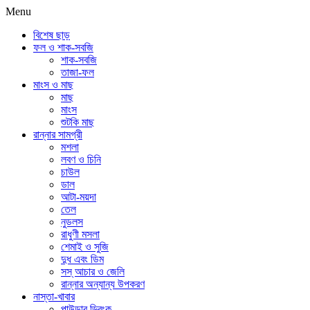
Menu
বিশেষ ছাড়
ফল ও শাক-সবজি
শাক-সবজি
তাজা-ফল
মাংস ও মাছ
মাছ
মাংস
শুটকি মাছ
রান্নার সামগ্রী
মশলা
লবণ ও চিনি
চাউল
ডাল
আটা-ময়দা
তেল
নুডলস
রাধুণী মসলা
শেমাই ও সুজি
দুধ এবং ডিম
সস্ আচার ও জেলি
রান্নার অন্যান্য উপকরণ
নাস্তা-খাবার
পাউডার ড্রিংক