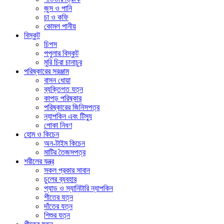
জুস ও পানি
চা ও কফি
কোমল পানীয়
বিস্কুট
চিপস
পপুলার বিস্কুট
মুরি চিরা চানাচুর
পরিষ্কারের সরঞ্জাম
বাসন ধোয়া
ব্যক্তিগত যত্ন
কাপড় পরিষ্কার
পরিষ্কারের জিনিসপত্র
ন্যাপকিন এবং টিস্যু
পোকা নিধণ
হোম ও কিচেন
অন-টাইম কিচেন
মাটির তৈজসপত্র
শরীলের যন্ত্র
সকল প্রকার সাবান
চুলের ব্যবহার
প্যাড ও স্যানিটারি ন্যাপকিন
শীতের যত্ন
দাঁতের যত্ন
শিশুর যত্ন