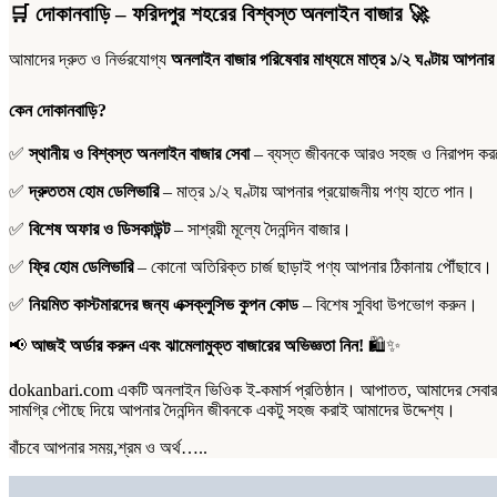
সাদা
🛒
দোকানবাড়ি – ফরিদপুর শহরের বিশ্বস্ত অনলাইন বাজার
🚀
(১০০
গ্রাম)
আমাদের দ্রুত ও নির্ভরযোগ্য
অনলাইন বাজার পরিষেবার মাধ্যমে মাত্র ১/২ ঘণ্টায় আপনার
quantity
কেন দোকানবাড়ি?
✅
স্থানীয় ও বিশ্বস্ত অনলাইন বাজার সেবা
– ব্যস্ত জীবনকে আরও সহজ ও নিরাপদ করতে
✅
দ্রুততম হোম ডেলিভারি
– মাত্র ১/২ ঘণ্টায় আপনার প্রয়োজনীয় পণ্য হাতে পান।
✅
বিশেষ অফার ও ডিসকাউন্ট
– সাশ্রয়ী মূল্যে দৈনন্দিন বাজার।
✅
ফ্রি হোম ডেলিভারি
– কোনো অতিরিক্ত চার্জ ছাড়াই পণ্য আপনার ঠিকানায় পৌঁছাবে।
✅
নিয়মিত কাস্টমারদের জন্য এক্সক্লুসিভ কুপন কোড
– বিশেষ সুবিধা উপভোগ করুন।
📢
আজই অর্ডার করুন এবং ঝামেলামুক্ত বাজারের অভিজ্ঞতা নিন!
🛍️✨
dokanbari.com একটি অনলাইন ভিওিক ই-কমার্স প্রতিষ্ঠান। আপাতত, আমাদের সেবার পর
সামগ্রি পৌছে দিয়ে আপনার দৈনন্দিন জীবনকে একটু সহজ করাই আমাদের উদ্দেশ্য।
বাঁচবে আপনার সময়,শ্রম ও অর্থ…..