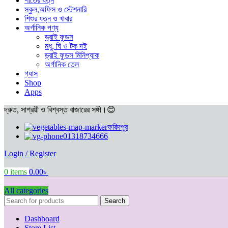
শীতের যত্ন
স্কুল,অফিস ও স্টেশনারি
শিশুর যত্ন ও খাবার
অর্গানিক পণ্য
ড্রাই ফুডস
মধু, ঘি ও টক দই
ড্রাই ফুডস মিনিপ্যাক
অর্গানিক তেল
গ্যাস
Shop
Apps
দ্রুত, সাশ্রয়ী ও বিশ্বস্ত বাজারের সঙ্গী।😊
ফরিদপুর
01318734666
Login / Register
0
items
0.00
৳
All categories
Search
Dashboard
Store List