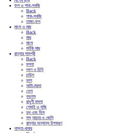
বিশেষ ছাড়
ফল ও শাক-সবজি
Back
শাক-সবজি
তাজা-ফল
মাংস ও মাছ
Back
মাছ
মাংস
শুটকি মাছ
রান্নার সামগ্রী
Back
মশলা
লবণ ও চিনি
চাউল
ডাল
আটা-ময়দা
তেল
নুডলস
রাধুণী মসলা
শেমাই ও সুজি
দুধ এবং ডিম
সস্ আচার ও জেলি
রান্নার অন্যান্য উপকরণ
নাস্তা-খাবার