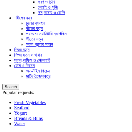
লবণ ও চিনি
শেমাই ও সুজি
সস্ আচার ও জেলি
শরীলের যন্ত্র
চুলের ব্যবহার
দাঁতের যত্ন
প্যাড ও স্যানিটারি ন্যাপকিন
শীতের যত্ন
সকল প্রকার সাবান
শিশুর যত্ন
শিশুর যত্ন ও খাবার
স্কুল,অফিস ও স্টেশনারি
হোম ও কিচেন
অন-টাইম কিচেন
মাটির তৈজসপত্র
Search
Popular requests:
Fresh Vegetables
Seafood
Yogurt
Breads & Buns
Water