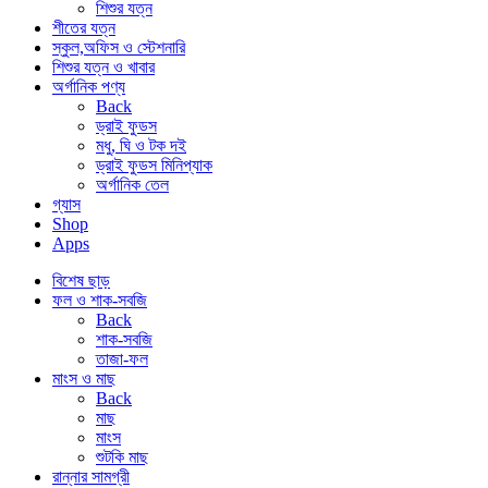
শিশুর যত্ন
শীতের যত্ন
স্কুল,অফিস ও স্টেশনারি
শিশুর যত্ন ও খাবার
অর্গানিক পণ্য
Back
ড্রাই ফুডস
মধু, ঘি ও টক দই
ড্রাই ফুডস মিনিপ্যাক
অর্গানিক তেল
গ্যাস
Shop
Apps
বিশেষ ছাড়
ফল ও শাক-সবজি
Back
শাক-সবজি
তাজা-ফল
মাংস ও মাছ
Back
মাছ
মাংস
শুটকি মাছ
রান্নার সামগ্রী