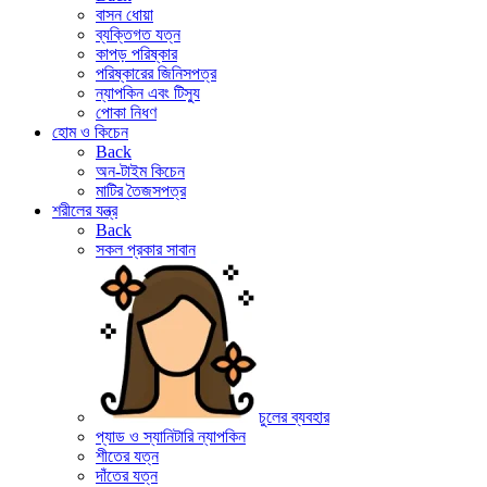
বাসন ধোয়া
ব্যক্তিগত যত্ন
কাপড় পরিষ্কার
পরিষ্কারের জিনিসপত্র
ন্যাপকিন এবং টিস্যু
পোকা নিধণ
হোম ও কিচেন
Back
অন-টাইম কিচেন
মাটির তৈজসপত্র
শরীলের যন্ত্র
Back
সকল প্রকার সাবান
চুলের ব্যবহার
প্যাড ও স্যানিটারি ন্যাপকিন
শীতের যত্ন
দাঁতের যত্ন