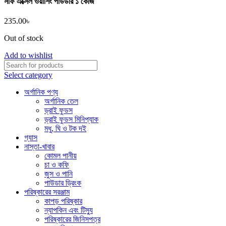
সার্ফ এক্সেল ওয়াশিং পাউডার ১ কেজি
235.00
৳
Out of stock
Add to wishlist
Select category
অর্গানিক পণ্য
অর্গানিক তেল
ড্রাই ফুডস
ড্রাই ফুডস মিনিপ্যাক
মধু, ঘি ও টক দই
গ্যাস
নাস্তা-খাবার
কোমল পানীয়
চা ও কফি
জুস ও পানি
পাউডার ড্রিংক
পরিষ্কারের সরঞ্জাম
কাপড় পরিষ্কার
ন্যাপকিন এবং টিস্যু
পরিষ্কারের জিনিসপত্র