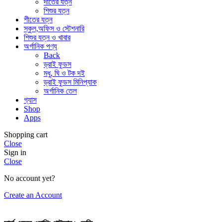
দাঁতের যত্ন
শিশুর যত্ন
শীতের যত্ন
স্কুল,অফিস ও স্টেশনারি
শিশুর যত্ন ও খাবার
অর্গানিক পণ্য
Back
ড্রাই ফুডস
মধু, ঘি ও টক দই
ড্রাই ফুডস মিনিপ্যাক
অর্গানিক তেল
গ্যাস
Shop
Apps
Shopping cart
Close
Sign in
Close
No account yet?
Create an Account