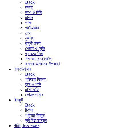
Back
মশলা
লবণ ও চিনি
চাউল
ডাল
আটা-ময়দা
তেল
নুডলস
রাধুণী মসলা
শেমাই ও সুজি
দুধ এবং ডিম
সস্ আচার ও জেলি
রান্নার অন্যান্য উপকরণ
নাস্তা-খাবার
Back
পাউডার ড্রিংক
জুস ও পানি
চা ও কফি
কোমল পানীয়
বিস্কুট
Back
চিপস
পপুলার বিস্কুট
মুরি চিরা চানাচুর
পরিষ্কারের সরঞ্জাম