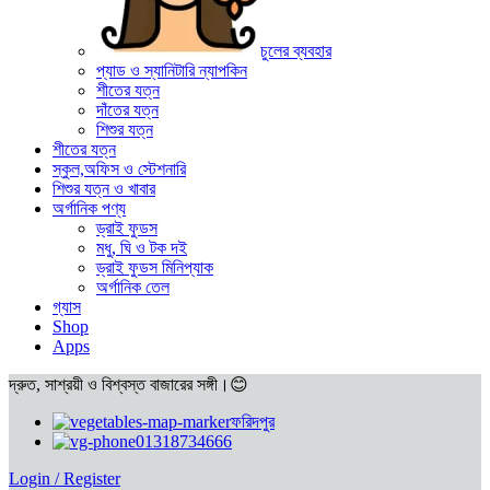
চুলের ব্যবহার
প্যাড ও স্যানিটারি ন্যাপকিন
শীতের যত্ন
দাঁতের যত্ন
শিশুর যত্ন
শীতের যত্ন
স্কুল,অফিস ও স্টেশনারি
শিশুর যত্ন ও খাবার
অর্গানিক পণ্য
ড্রাই ফুডস
মধু, ঘি ও টক দই
ড্রাই ফুডস মিনিপ্যাক
অর্গানিক তেল
গ্যাস
Shop
Apps
দ্রুত, সাশ্রয়ী ও বিশ্বস্ত বাজারের সঙ্গী।😊
ফরিদপুর
01318734666
Login / Register