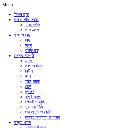
Menu
বিশেষ ছাড়
ফল ও শাক-সবজি
শাক-সবজি
তাজা-ফল
মাংস ও মাছ
মাছ
মাংস
শুটকি মাছ
রান্নার সামগ্রী
মশলা
লবণ ও চিনি
চাউল
ডাল
আটা-ময়দা
তেল
নুডলস
রাধুণী মসলা
শেমাই ও সুজি
দুধ এবং ডিম
সস্ আচার ও জেলি
রান্নার অন্যান্য উপকরণ
নাস্তা-খাবার
পাউডার ড্রিংক