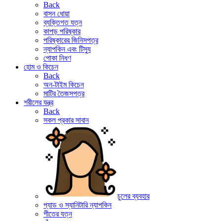
Back
বাসন ধোয়া
ব্যক্তিগত যত্ন
কাপড় পরিষ্কার
পরিষ্কারের জিনিসপত্র
ন্যাপকিন এবং টিস্যু
পোকা নিধণ
হোম ও কিচেন
Back
অন-টাইম কিচেন
মাটির তৈজসপত্র
শরীলের যন্ত্র
Back
সকল প্রকার সাবান
চুলের ব্যবহার
প্যাড ও স্যানিটারি ন্যাপকিন
শীতের যত্ন