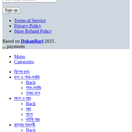
Terms of Service
Privacy Policy
Store Refund Policy
Based on
DokanBari
2025
.
Menu
Categories
বিশেষ ছাড়
ফল ও শাক-সবজি
Back
শাক-সবজি
তাজা-ফল
মাংস ও মাছ
Back
মাছ
মাংস
শুটকি মাছ
রান্নার সামগ্রী
Back