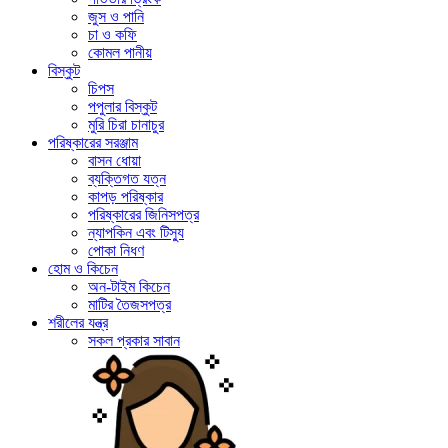
জুস ও পানি
চা ও কফি
কোমল পানীয়
বিস্কুট
চিপস
পপুলার বিস্কুট
মুরি চিরা চানাচুর
পরিষ্কারের সরঞ্জাম
বাসন ধোয়া
ব্যক্তিগত যত্ন
কাপড় পরিষ্কার
পরিষ্কারের জিনিসপত্র
ন্যাপকিন এবং টিস্যু
পোকা নিধণ
হোম ও কিচেন
অন-টাইম কিচেন
মাটির তৈজসপত্র
শরীলের যন্ত্র
সকল প্রকার সাবান