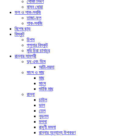
পোকা নিধণ
বাসন ধোয়া
ফল ও শাক-সবজি
তাজা-ফল
শাক-সবজি
বিশেষ ছাড়
বিস্কুট
চিপস
পপুলার বিস্কুট
মুরি চিরা চানাচুর
রান্নার সামগ্রী
দুধ এবং ডিম
আটা-ময়দা
মাংস ও মাছ
মাছ
মাংস
শুটকি মাছ
রান্না
চাউল
ডাল
তেল
নুডলস
মশলা
রাধুণী মসলা
রান্নার অন্যান্য উপকরণ