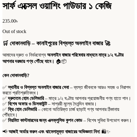
সার্ফ এক্সেল ওয়াশিং পাউডার ১ কেজি
235.00
৳
Out of stock
🛒
দোকানবাড়ি – কানাইপুরের বিশ্বস্ত অনলাইন বাজার
🚀
আমাদের দ্রুত ও নির্ভরযোগ্য
অনলাইন বাজার পরিষেবার মাধ্যমে মাত্র ১/২ ঘণ্টায়
আপনার দরজায় পণ্য পৌঁছে যাবে।
🏠📦
কেন দোকানবাড়ি?
✅
স্থানীয় ও বিশ্বস্ত অনলাইন বাজার সেবা
– ব্যস্ত জীবনকে আরও সহজ ও নিরাপদ
করতে প্রতিশ্রুতিবদ্ধ।
✅
দ্রুততম হোম ডেলিভারি
– মাত্র ১/২ ঘণ্টায় আপনার প্রয়োজনীয় পণ্য হাতে পান।
✅
বিশেষ অফার ও ডিসকাউন্ট
– সাশ্রয়ী মূল্যে দৈনন্দিন বাজার।
✅
ফ্রি হোম ডেলিভারি
– কোনো অতিরিক্ত চার্জ ছাড়াই পণ্য আপনার ঠিকানায়
পৌঁছাবে।
✅
নিয়মিত কাস্টমারদের জন্য এক্সক্লুসিভ কুপন কোড
– বিশেষ সুবিধা উপভোগ করুন।
📢
আজই অর্ডার করুন এবং ঝামেলামুক্ত বাজারের অভিজ্ঞতা নিন!
🛍️✨