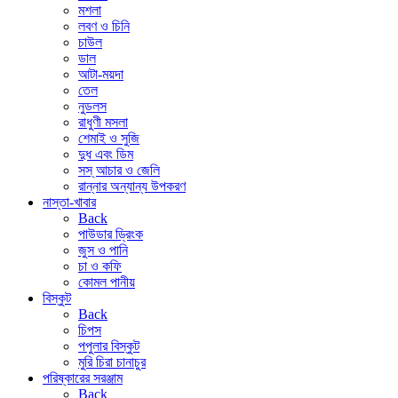
মশলা
লবণ ও চিনি
চাউল
ডাল
আটা-ময়দা
তেল
নুডলস
রাধুণী মসলা
শেমাই ও সুজি
দুধ এবং ডিম
সস্ আচার ও জেলি
রান্নার অন্যান্য উপকরণ
নাস্তা-খাবার
Back
পাউডার ড্রিংক
জুস ও পানি
চা ও কফি
কোমল পানীয়
বিস্কুট
Back
চিপস
পপুলার বিস্কুট
মুরি চিরা চানাচুর
পরিষ্কারের সরঞ্জাম
Back