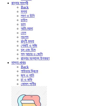
রান্নার সামগ্রী
Back
মশলা
লবণ ও চিনি
চাউল
ডাল
আটা-ময়দা
তেল
নুডলস
রাধুণী মসলা
শেমাই ও সুজি
দুধ এবং ডিম
সস্ আচার ও জেলি
রান্নার অন্যান্য উপকরণ
নাস্তা-খাবার
Back
পাউডার ড্রিংক
জুস ও পানি
চা ও কফি
কোমল পানীয়