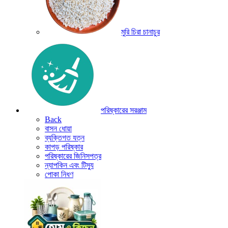
মুরি চিরা চানাচুর
পরিষ্কারের সরঞ্জাম
Back
বাসন ধোয়া
ব্যক্তিগত যত্ন
কাপড় পরিষ্কার
পরিষ্কারের জিনিসপত্র
ন্যাপকিন এবং টিস্যু
পোকা নিধণ