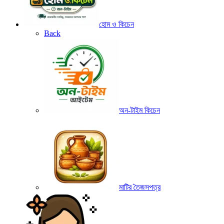
হোম ও কিচেন
Back
অন-টাইম কিচেন
মাটির তৈজসপত্র