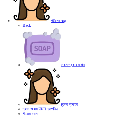
শরীলের যন্ত্র
Back
সকল প্রকার সাবান
চুলের ব্যবহার
প্যাড ও স্যানিটারি ন্যাপকিন
শীতের যত্ন