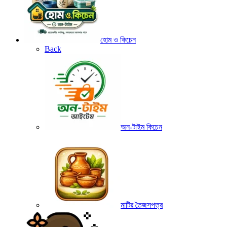
হোম ও কিচেন
Back
অন-টাইম কিচেন
মাটির তৈজসপত্র