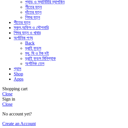
প্যাড ও স্যানিটারি ন্যাপকিন
শীতের যত্ন
দাঁতের যত্ন
শিশুর যত্ন
শীতের যত্ন
স্কুল,অফিস ও স্টেশনারি
শিশুর যত্ন ও খাবার
অর্গানিক পণ্য
Back
ড্রাই ফুডস
মধু, ঘি ও টক দই
ড্রাই ফুডস মিনিপ্যাক
অর্গানিক তেল
গ্যাস
Shop
Apps
Shopping cart
Close
Sign in
Close
No account yet?
Create an Account