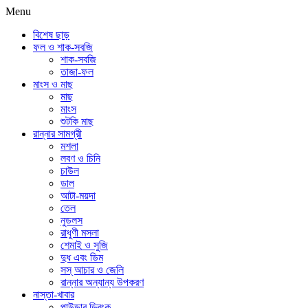
Menu
বিশেষ ছাড়
ফল ও শাক-সবজি
শাক-সবজি
তাজা-ফল
মাংস ও মাছ
মাছ
মাংস
শুটকি মাছ
রান্নার সামগ্রী
মশলা
লবণ ও চিনি
চাউল
ডাল
আটা-ময়দা
তেল
নুডলস
রাধুণী মসলা
শেমাই ও সুজি
দুধ এবং ডিম
সস্ আচার ও জেলি
রান্নার অন্যান্য উপকরণ
নাস্তা-খাবার
পাউডার ড্রিংক