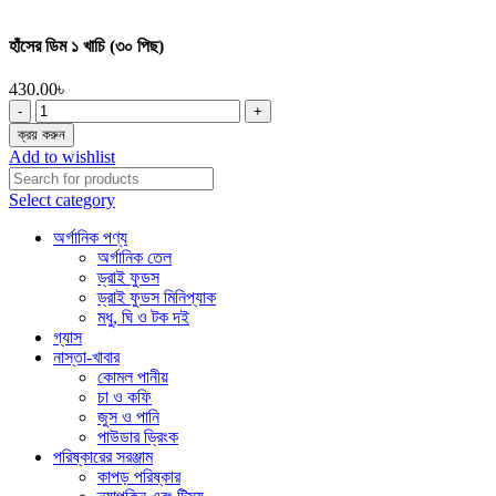
হাঁসের ডিম ১ খাচি (৩০ পিছ)
430.00
৳
হাঁসের
ডিম
ক্রয় করুন
১
Add to wishlist
খাচি
(৩০
Select category
পিছ)
quantity
অর্গানিক পণ্য
অর্গানিক তেল
ড্রাই ফুডস
ড্রাই ফুডস মিনিপ্যাক
মধু, ঘি ও টক দই
গ্যাস
নাস্তা-খাবার
কোমল পানীয়
চা ও কফি
জুস ও পানি
পাউডার ড্রিংক
পরিষ্কারের সরঞ্জাম
কাপড় পরিষ্কার