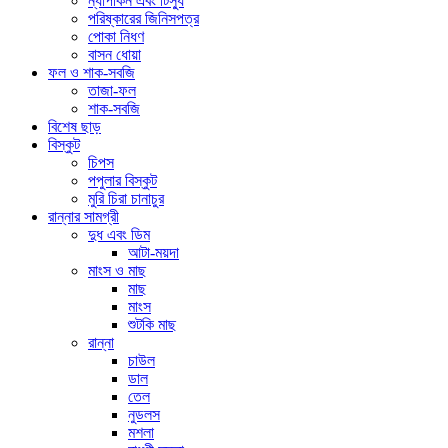
ন্যাপকিন এবং টিস্যু
পরিষ্কারের জিনিসপত্র
পোকা নিধণ
বাসন ধোয়া
ফল ও শাক-সবজি
তাজা-ফল
শাক-সবজি
বিশেষ ছাড়
বিস্কুট
চিপস
পপুলার বিস্কুট
মুরি চিরা চানাচুর
রান্নার সামগ্রী
দুধ এবং ডিম
আটা-ময়দা
মাংস ও মাছ
মাছ
মাংস
শুটকি মাছ
রান্না
চাউল
ডাল
তেল
নুডলস
মশলা