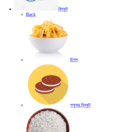
বিস্কুট
Back
চিপস
পপুলার বিস্কুট