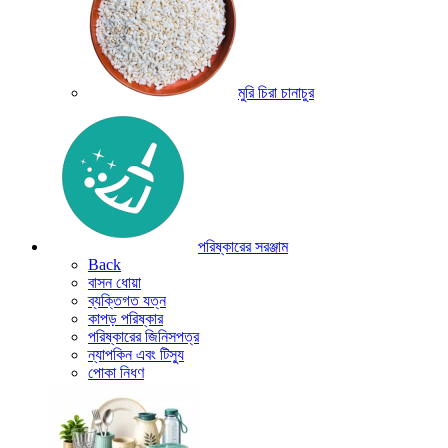
মুরি চিরা চানাচুর
পরিষ্কারের সরঞ্জাম
Back
বাসন ধোয়া
ব্যক্তিগত যত্ন
কাপড় পরিষ্কার
পরিষ্কারের জিনিসপত্র
ন্যাপকিন এবং টিস্যু
পোকা নিধণ