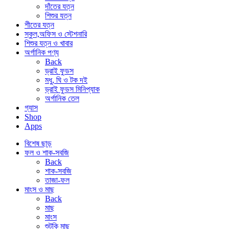
দাঁতের যত্ন
শিশুর যত্ন
শীতের যত্ন
স্কুল,অফিস ও স্টেশনারি
শিশুর যত্ন ও খাবার
অর্গানিক পণ্য
Back
ড্রাই ফুডস
মধু, ঘি ও টক দই
ড্রাই ফুডস মিনিপ্যাক
অর্গানিক তেল
গ্যাস
Shop
Apps
বিশেষ ছাড়
ফল ও শাক-সবজি
Back
শাক-সবজি
তাজা-ফল
মাংস ও মাছ
Back
মাছ
মাংস
শুটকি মাছ