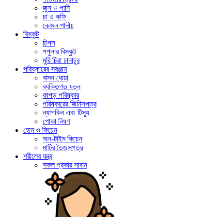
জুস ও পানি
চা ও কফি
কোমল পানীয়
বিস্কুট
চিপস
পপুলার বিস্কুট
মুরি চিরা চানাচুর
পরিষ্কারের সরঞ্জাম
বাসন ধোয়া
ব্যক্তিগত যত্ন
কাপড় পরিষ্কার
পরিষ্কারের জিনিসপত্র
ন্যাপকিন এবং টিস্যু
পোকা নিধণ
হোম ও কিচেন
অন-টাইম কিচেন
মাটির তৈজসপত্র
শরীলের যন্ত্র
সকল প্রকার সাবান