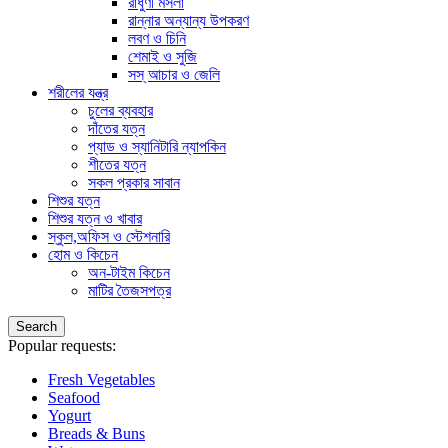
রাধুণী মসলা
রান্নার অন্যান্য উপকরণ
লবণ ও চিনি
শেমাই ও সুজি
সস্ আচার ও জেলি
শরীলের যন্ত্র
চুলের ব্যবহার
দাঁতের যত্ন
প্যাড ও স্যানিটারি ন্যাপকিন
শীতের যত্ন
সকল প্রকার সাবান
শিশুর যত্ন
শিশুর যত্ন ও খাবার
স্কুল,অফিস ও স্টেশনারি
হোম ও কিচেন
অন-টাইম কিচেন
মাটির তৈজসপত্র
Search
Popular requests:
Fresh Vegetables
Seafood
Yogurt
Breads & Buns