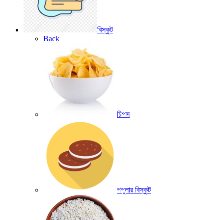
বিস্কুট
Back
চিপস
পপুলার বিস্কুট