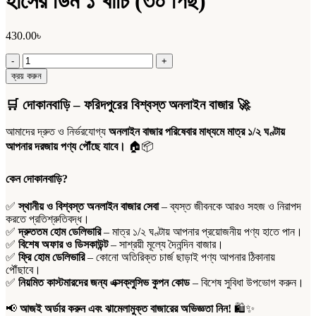
হাঁসের ডিম ১ খাচি (৩০ পিছ)
430.00
৳
হাঁসের
ডিম
ক্রয় করুন
১
খাচি
🛒
দোকানবাড়ি – ফরিদপুরের বিশ্বস্ত অনলাইন বাজার
🚀
(৩০
পিছ)
আমাদের দ্রুত ও নির্ভরযোগ্য
অনলাইন বাজার পরিষেবার মাধ্যমে মাত্র ১/২ ঘণ্টায়
quantity
আপনার দরজায় পণ্য পৌঁছে যাবে।
🏠📦
কেন দোকানবাড়ি?
✅
স্থানীয় ও বিশ্বস্ত অনলাইন বাজার সেবা
– ব্যস্ত জীবনকে আরও সহজ ও নিরাপদ
করতে প্রতিশ্রুতিবদ্ধ।
✅
দ্রুততম হোম ডেলিভারি
– মাত্র ১/২ ঘণ্টায় আপনার প্রয়োজনীয় পণ্য হাতে পান।
✅
বিশেষ অফার ও ডিসকাউন্ট
– সাশ্রয়ী মূল্যে দৈনন্দিন বাজার।
✅
ফ্রি হোম ডেলিভারি
– কোনো অতিরিক্ত চার্জ ছাড়াই পণ্য আপনার ঠিকানায়
পৌঁছাবে।
✅
নিয়মিত কাস্টমারদের জন্য এক্সক্লুসিভ কুপন কোড
– বিশেষ সুবিধা উপভোগ করুন।
📢
আজই অর্ডার করুন এবং ঝামেলামুক্ত বাজারের অভিজ্ঞতা নিন!
🛍️✨