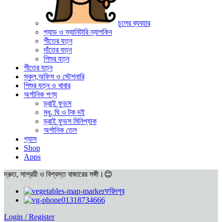
চুলের ব্যবহার
প্যাড ও স্যানিটারি ন্যাপকিন
শীতের যত্ন
দাঁতের যত্ন
শিশুর যত্ন
শীতের যত্ন
স্কুল,অফিস ও স্টেশনারি
শিশুর যত্ন ও খাবার
অর্গানিক পণ্য
ড্রাই ফুডস
মধু, ঘি ও টক দই
ড্রাই ফুডস মিনিপ্যাক
অর্গানিক তেল
গ্যাস
Shop
Apps
দ্রুত, সাশ্রয়ী ও বিশ্বস্ত বাজারের সঙ্গী।😊
ফরিদপুর
01318734666
Login / Register