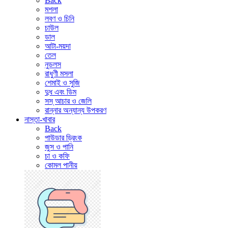
Back
মশলা
লবণ ও চিনি
চাউল
ডাল
আটা-ময়দা
তেল
নুডলস
রাধুণী মসলা
শেমাই ও সুজি
দুধ এবং ডিম
সস্ আচার ও জেলি
রান্নার অন্যান্য উপকরণ
নাস্তা-খাবার
Back
পাউডার ড্রিংক
জুস ও পানি
চা ও কফি
কোমল পানীয়