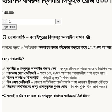
হারপিক বাথরুম ক্লিনার লিকুইড রোজ ৫০০ 
140.00
৳
হারপিক
বাথরুম
ক্রয় করুন
ক্লিনার
লিকুইড
🛒
দোকানবাড়ি – কানাইপুরের বিশ্বস্ত অনলাইন বাজার
🚀
রোজ
৫০০
আমাদের দ্রুত ও নির্ভরযোগ্য
অনলাইন বাজার পরিষেবার মাধ্যমে মাত্র ১/২ ঘণ্টায় আপনার
মিলি
quantity
কেন দোকানবাড়ি?
✅
স্থানীয় ও বিশ্বস্ত অনলাইন বাজার সেবা
– ব্যস্ত জীবনকে আরও সহজ ও নিরাপদ করতে
✅
দ্রুততম হোম ডেলিভারি
– মাত্র ১/২ ঘণ্টায় আপনার প্রয়োজনীয় পণ্য হাতে পান।
✅
বিশেষ অফার ও ডিসকাউন্ট
– সাশ্রয়ী মূল্যে দৈনন্দিন বাজার।
✅
ফ্রি হোম ডেলিভারি
– কোনো অতিরিক্ত চার্জ ছাড়াই পণ্য আপনার ঠিকানায় পৌঁছাবে।
✅
নিয়মিত কাস্টমারদের জন্য এক্সক্লুসিভ কুপন কোড
– বিশেষ সুবিধা উপভোগ করুন।
📢
আজই অর্ডার করুন এবং ঝামেলামুক্ত বাজারের অভিজ্ঞতা নিন!
🛍️✨