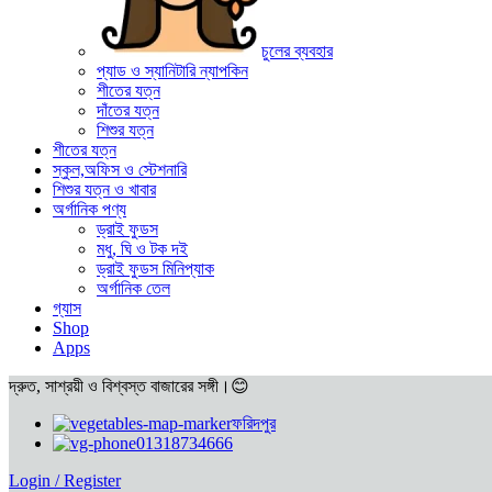
চুলের ব্যবহার
প্যাড ও স্যানিটারি ন্যাপকিন
শীতের যত্ন
দাঁতের যত্ন
শিশুর যত্ন
শীতের যত্ন
স্কুল,অফিস ও স্টেশনারি
শিশুর যত্ন ও খাবার
অর্গানিক পণ্য
ড্রাই ফুডস
মধু, ঘি ও টক দই
ড্রাই ফুডস মিনিপ্যাক
অর্গানিক তেল
গ্যাস
Shop
Apps
দ্রুত, সাশ্রয়ী ও বিশ্বস্ত বাজারের সঙ্গী।😊
ফরিদপুর
01318734666
Login / Register