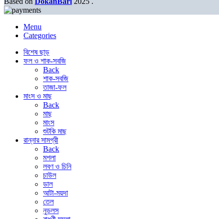
Based on
DokanBari
2025
.
Menu
Categories
বিশেষ ছাড়
ফল ও শাক-সবজি
Back
শাক-সবজি
তাজা-ফল
মাংস ও মাছ
Back
মাছ
মাংস
শুটকি মাছ
রান্নার সামগ্রী
Back
মশলা
লবণ ও চিনি
চাউল
ডাল
আটা-ময়দা
তেল
নুডলস