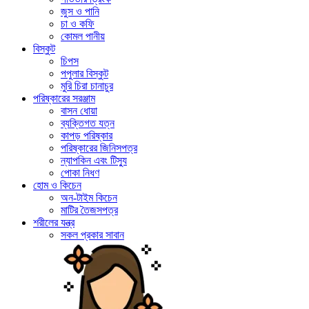
জুস ও পানি
চা ও কফি
কোমল পানীয়
বিস্কুট
চিপস
পপুলার বিস্কুট
মুরি চিরা চানাচুর
পরিষ্কারের সরঞ্জাম
বাসন ধোয়া
ব্যক্তিগত যত্ন
কাপড় পরিষ্কার
পরিষ্কারের জিনিসপত্র
ন্যাপকিন এবং টিস্যু
পোকা নিধণ
হোম ও কিচেন
অন-টাইম কিচেন
মাটির তৈজসপত্র
শরীলের যন্ত্র
সকল প্রকার সাবান