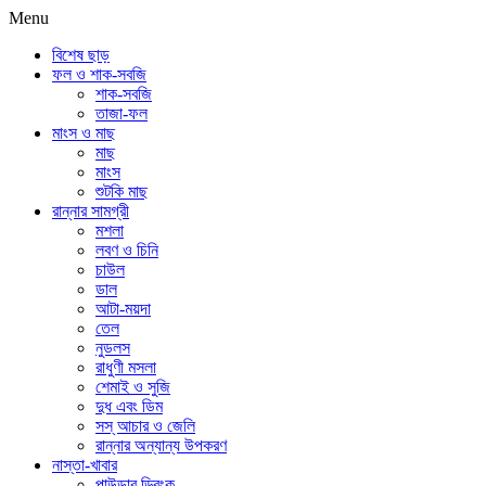
Menu
বিশেষ ছাড়
ফল ও শাক-সবজি
শাক-সবজি
তাজা-ফল
মাংস ও মাছ
মাছ
মাংস
শুটকি মাছ
রান্নার সামগ্রী
মশলা
লবণ ও চিনি
চাউল
ডাল
আটা-ময়দা
তেল
নুডলস
রাধুণী মসলা
শেমাই ও সুজি
দুধ এবং ডিম
সস্ আচার ও জেলি
রান্নার অন্যান্য উপকরণ
নাস্তা-খাবার
পাউডার ড্রিংক