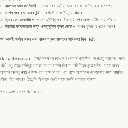
✅
দ্রুততম হোম ডেলিভারি
– মাত্র ১/২ ঘণ্টায় আপনার প্রয়োজনীয় পণ্য হাতে পান।
✅
বিশেষ অফার ও ডিসকাউন্ট
– সাশ্রয়ী মূল্যে দৈনন্দিন বাজার।
✅
ফ্রি হোম ডেলিভারি
– কোনো অতিরিক্ত চার্জ ছাড়াই পণ্য আপনার ঠিকানায় পৌঁছাবে।
✅
নিয়মিত কাস্টমারদের জন্য এক্সক্লুসিভ কুপন কোড
– বিশেষ সুবিধা উপভোগ করুন।
📢
আজই অর্ডার করুন এবং ঝামেলামুক্ত বাজারের অভিজ্ঞতা নিন!
🛍️✨
dokanbari.com একটি অনলাইন ভিওিক ই-কমার্স প্রতিষ্ঠান। আপাতত, আমাদের সেবার
পরিধি শুধু মাত্র ফরিদপুর শহরের মধ্যে। আমরা বিশ্বাস করি নিত্যপ্রয়োজনীয় পণ্যের জন্য
আপনার অহেতু সময় ও শ্রম যেন ব্যায় না হয়। এই লক্ষে আপনাদের দোরগোড়ায় পণ্য সামগ্রি
পৌছে দিয়ে আপনার দৈনন্দিন জীবনকে একটু সহজ করাই আমাদের উদ্দেশ্য।
বাঁচবে আপনার সময়,শ্রম ও অর্থ…..