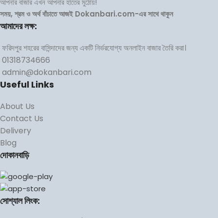
আপনার বাজার এখন আপনার হাতের মুঠোয়!
সময়, শ্রম ও অর্থ বাঁচাতে আজই Dokanbari.com-এর সাথে থাকুন
আমাদের লক্ষ:
ফরিদপুর শহরের বাসিন্দাদের জন্য একটি নির্ভরযোগ্য অনলাইন বাজার তৈরি করা।
01318734666
admin@dokanbari.com
Useful Links
About Us
Contact Us
Delivery
Blog
দোকানবাড়ি
সোশ্যাল লিংক: