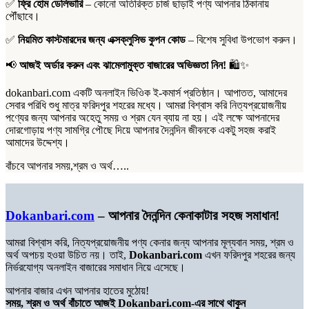
✅
ফ্রি হোম ডেলিভারি
– কোনো অতিরিক্ত চার্জ ছাড়াই পণ্য আপনার ঠিকানায়
পৌঁছাবে।
✅
নিয়মিত কাস্টমারদের জন্য এক্সক্লুসিভ কুপন কোড
– বিশেষ সুবিধা উপভোগ করুন।
📢
আজই অর্ডার করুন এবং ঝামেলামুক্ত বাজারের অভিজ্ঞতা নিন!
🛍️✨
dokanbari.com একটি অনলাইন ভিওিক ই-কমার্স প্রতিষ্ঠান। আপাতত, আমাদের
সেবার পরিধি শুধু মাত্র ফরিদপুর শহরের মধ্যে। আমরা বিশ্বাস করি নিত্যপ্রয়োজনীয়
পণ্যের জন্য আপনার অহেতু সময় ও শ্রম যেন ব্যায় না হয়। এই লক্ষে আপনাদের
দোরগোড়ায় পণ্য সামগ্রি পৌছে দিয়ে আপনার দৈনন্দিন জীবনকে একটু সহজ করাই
আমাদের উদ্দেশ্য।
বাঁচবে আপনার সময়,শ্রম ও অর্থ…..
Dokanbari.com
– আপনার দৈনন্দিন কেনাকাটার সহজ সমাধান!
আমরা বিশ্বাস করি, নিত্যপ্রয়োজনীয় পণ্য কেনার জন্য আপনার মূল্যবান সময়, শ্রম ও
অর্থ অপচয় হওয়া উচিত নয়। তাই,
Dokanbari.com
এখন ফরিদপুর শহরের জন্য
নির্ভরযোগ্য অনলাইন বাজারের সমাধান নিয়ে এসেছে।
আপনার বাজার এখন আপনার হাতের মুঠোয়!
সময়, শ্রম ও অর্থ বাঁচাতে আজই Dokanbari.com-এর সাথে থাকুন