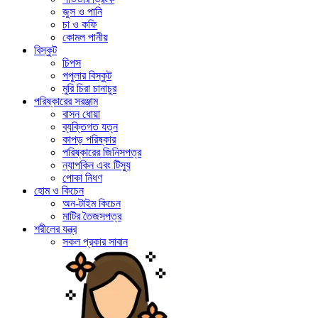
জুস ও পানি
চা ও কফি
কোমল পানীয়
বিস্কুট
চিপস
পপুলার বিস্কুট
মুরি চিরা চানাচুর
পরিষ্কারের সরঞ্জাম
বাসন ধোয়া
ব্যক্তিগত যত্ন
কাপড় পরিষ্কার
পরিষ্কারের জিনিসপত্র
ন্যাপকিন এবং টিস্যু
পোকা নিধণ
হোম ও কিচেন
অন-টাইম কিচেন
মাটির তৈজসপত্র
শরীলের যন্ত্র
সকল প্রকার সাবান