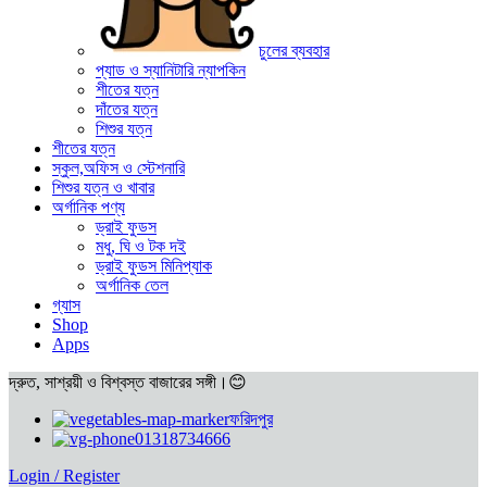
চুলের ব্যবহার
প্যাড ও স্যানিটারি ন্যাপকিন
শীতের যত্ন
দাঁতের যত্ন
শিশুর যত্ন
শীতের যত্ন
স্কুল,অফিস ও স্টেশনারি
শিশুর যত্ন ও খাবার
অর্গানিক পণ্য
ড্রাই ফুডস
মধু, ঘি ও টক দই
ড্রাই ফুডস মিনিপ্যাক
অর্গানিক তেল
গ্যাস
Shop
Apps
দ্রুত, সাশ্রয়ী ও বিশ্বস্ত বাজারের সঙ্গী।😊
ফরিদপুর
01318734666
Login / Register