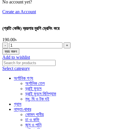
No account yet?
Create an Account
(প্রতি কেজি) ব্রয়লার মুরগি ড্রেসিং করে
190.00
৳
(প্রতি
কেজি)
ক্রয় করুন
ব্রয়লার
Add to wishlist
মুরগি
ড্রেসিং
Select category
করে
quantity
অর্গানিক পণ্য
অর্গানিক তেল
ড্রাই ফুডস
ড্রাই ফুডস মিনিপ্যাক
মধু, ঘি ও টক দই
গ্যাস
নাস্তা-খাবার
কোমল পানীয়
চা ও কফি
জুস ও পানি