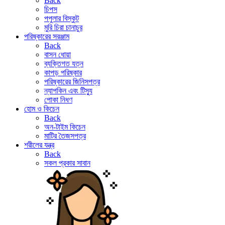
Back
চিপস
পপুলার বিস্কুট
মুরি চিরা চানাচুর
পরিষ্কারের সরঞ্জাম
Back
বাসন ধোয়া
ব্যক্তিগত যত্ন
কাপড় পরিষ্কার
পরিষ্কারের জিনিসপত্র
ন্যাপকিন এবং টিস্যু
পোকা নিধণ
হোম ও কিচেন
Back
অন-টাইম কিচেন
মাটির তৈজসপত্র
শরীলের যন্ত্র
Back
সকল প্রকার সাবান