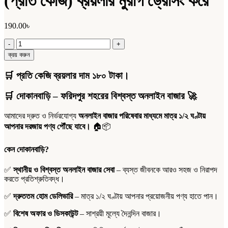
(প্রতি কেজি) ব্রয়লার মুরগি ড্রেসিং করে
190.00
৳
(প্রতি
কেজি)
ক্রয় করুন
ব্রয়লার
মুরগি
🛒 প্রতি কেজি ব্রয়লার দাম ১৮০ টাকা।
ড্রেসিং
করে
🛒
দোকানবাড়ি – ফরিদপুর শহরের বিশ্বস্ত অনলাইন বাজার
🚀
quantity
আমাদের দ্রুত ও নির্ভরযোগ্য
অনলাইন বাজার পরিষেবার মাধ্যমে মাত্র ১/২ ঘণ্টায়
আপনার দরজায় পণ্য পৌঁছে যাবে।
🏠📦
কেন দোকানবাড়ি?
✅
স্থানীয় ও বিশ্বস্ত অনলাইন বাজার সেবা
– ব্যস্ত জীবনকে আরও সহজ ও নিরাপদ
করতে প্রতিশ্রুতিবদ্ধ।
✅
দ্রুততম হোম ডেলিভারি
– মাত্র ১/২ ঘণ্টায় আপনার প্রয়োজনীয় পণ্য হাতে পান।
✅
বিশেষ অফার ও ডিসকাউন্ট
– সাশ্রয়ী মূল্যে দৈনন্দিন বাজার।