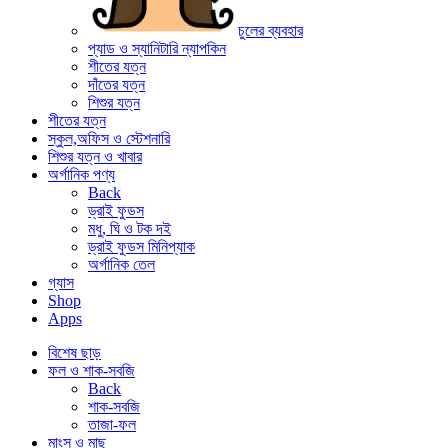
চুলের ব্যবহার
প্যাড ও স্যানিটারি ন্যাপকিন
শীতের যত্ন
দাঁতের যত্ন
শিশুর যত্ন
শীতের যত্ন
স্কুল,অফিস ও স্টেশনারি
শিশুর যত্ন ও খাবার
অর্গানিক পণ্য
Back
ড্রাই ফুডস
মধু, ঘি ও টক দই
ড্রাই ফুডস মিনিপ্যাক
অর্গানিক তেল
গ্যাস
Shop
Apps
বিশেষ ছাড়
ফল ও শাক-সবজি
Back
শাক-সবজি
তাজা-ফল
মাংস ও মাছ