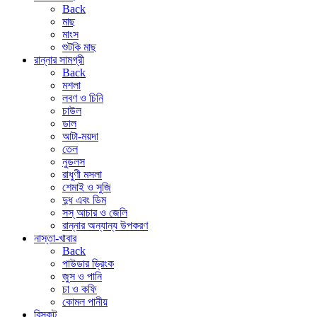
Back
মাছ
মাংস
শুটকি মাছ
রান্নার সামগ্রী
Back
মশলা
লবণ ও চিনি
চাউল
ডাল
আটা-ময়দা
তেল
নুডলস
রাধুণী মসলা
শেমাই ও সুজি
দুধ এবং ডিম
সস্ আচার ও জেলি
রান্নার অন্যান্য উপকরণ
নাস্তা-খাবার
Back
পাউডার ড্রিংক
জুস ও পানি
চা ও কফি
কোমল পানীয়
বিস্কুট