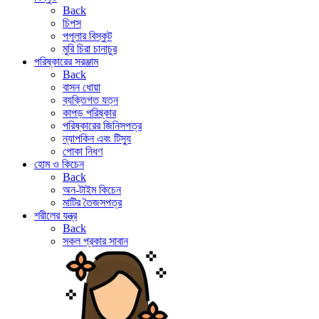
Back
চিপস
পপুলার বিস্কুট
মুরি চিরা চানাচুর
পরিষ্কারের সরঞ্জাম
Back
বাসন ধোয়া
ব্যক্তিগত যত্ন
কাপড় পরিষ্কার
পরিষ্কারের জিনিসপত্র
ন্যাপকিন এবং টিস্যু
পোকা নিধণ
হোম ও কিচেন
Back
অন-টাইম কিচেন
মাটির তৈজসপত্র
শরীলের যন্ত্র
Back
সকল প্রকার সাবান