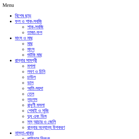
Menu
বিশেষ ছাড়
ফল ও শাক-সবজি
শাক-সবজি
তাজা-ফল
মাংস ও মাছ
মাছ
মাংস
শুটকি মাছ
রান্নার সামগ্রী
মশলা
লবণ ও চিনি
চাউল
ডাল
আটা-ময়দা
তেল
নুডলস
রাধুণী মসলা
শেমাই ও সুজি
দুধ এবং ডিম
সস্ আচার ও জেলি
রান্নার অন্যান্য উপকরণ
নাস্তা-খাবার
পাউডার ড্রিংক