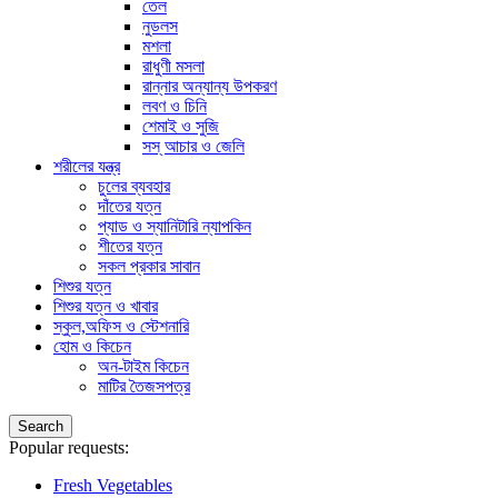
তেল
নুডলস
মশলা
রাধুণী মসলা
রান্নার অন্যান্য উপকরণ
লবণ ও চিনি
শেমাই ও সুজি
সস্ আচার ও জেলি
শরীলের যন্ত্র
চুলের ব্যবহার
দাঁতের যত্ন
প্যাড ও স্যানিটারি ন্যাপকিন
শীতের যত্ন
সকল প্রকার সাবান
শিশুর যত্ন
শিশুর যত্ন ও খাবার
স্কুল,অফিস ও স্টেশনারি
হোম ও কিচেন
অন-টাইম কিচেন
মাটির তৈজসপত্র
Search
Popular requests:
Fresh Vegetables