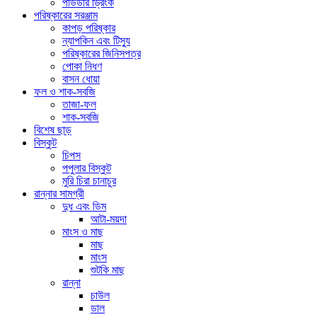
পাউডার ড্রিংক
পরিষ্কারের সরঞ্জাম
কাপড় পরিষ্কার
ন্যাপকিন এবং টিস্যু
পরিষ্কারের জিনিসপত্র
পোকা নিধণ
বাসন ধোয়া
ফল ও শাক-সবজি
তাজা-ফল
শাক-সবজি
বিশেষ ছাড়
বিস্কুট
চিপস
পপুলার বিস্কুট
মুরি চিরা চানাচুর
রান্নার সামগ্রী
দুধ এবং ডিম
আটা-ময়দা
মাংস ও মাছ
মাছ
মাংস
শুটকি মাছ
রান্না
চাউল
ডাল