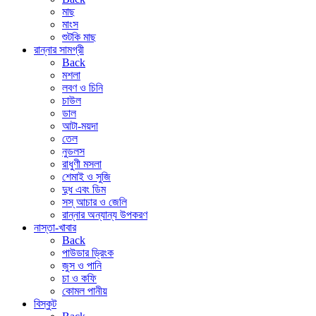
মাছ
মাংস
শুটকি মাছ
রান্নার সামগ্রী
Back
মশলা
লবণ ও চিনি
চাউল
ডাল
আটা-ময়দা
তেল
নুডলস
রাধুণী মসলা
শেমাই ও সুজি
দুধ এবং ডিম
সস্ আচার ও জেলি
রান্নার অন্যান্য উপকরণ
নাস্তা-খাবার
Back
পাউডার ড্রিংক
জুস ও পানি
চা ও কফি
কোমল পানীয়
বিস্কুট