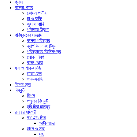
গ্যাস
নাস্তা-খাবার
কোমল পানীয়
চা ও কফি
জুস ও পানি
পাউডার ড্রিংক
পরিষ্কারের সরঞ্জাম
কাপড় পরিষ্কার
ন্যাপকিন এবং টিস্যু
পরিষ্কারের জিনিসপত্র
পোকা নিধণ
বাসন ধোয়া
ফল ও শাক-সবজি
তাজা-ফল
শাক-সবজি
বিশেষ ছাড়
বিস্কুট
চিপস
পপুলার বিস্কুট
মুরি চিরা চানাচুর
রান্নার সামগ্রী
দুধ এবং ডিম
আটা-ময়দা
মাংস ও মাছ
মাছ