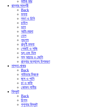
শুটকি মাছ
রান্নার সামগ্রী
Back
মশলা
লবণ ও চিনি
চাউল
ডাল
আটা-ময়দা
তেল
নুডলস
রাধুণী মসলা
শেমাই ও সুজি
দুধ এবং ডিম
সস্ আচার ও জেলি
রান্নার অন্যান্য উপকরণ
নাস্তা-খাবার
Back
পাউডার ড্রিংক
জুস ও পানি
চা ও কফি
কোমল পানীয়
বিস্কুট
Back
চিপস
পপুলার বিস্কুট