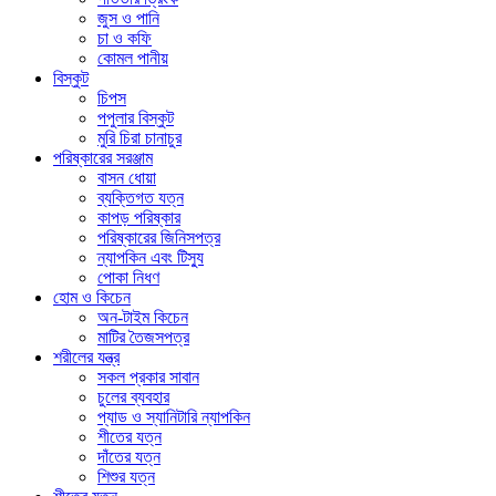
জুস ও পানি
চা ও কফি
কোমল পানীয়
বিস্কুট
চিপস
পপুলার বিস্কুট
মুরি চিরা চানাচুর
পরিষ্কারের সরঞ্জাম
বাসন ধোয়া
ব্যক্তিগত যত্ন
কাপড় পরিষ্কার
পরিষ্কারের জিনিসপত্র
ন্যাপকিন এবং টিস্যু
পোকা নিধণ
হোম ও কিচেন
অন-টাইম কিচেন
মাটির তৈজসপত্র
শরীলের যন্ত্র
সকল প্রকার সাবান
চুলের ব্যবহার
প্যাড ও স্যানিটারি ন্যাপকিন
শীতের যত্ন
দাঁতের যত্ন
শিশুর যত্ন