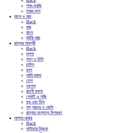
Back
শাক-সবজি
তাজা-ফল
মাংস ও মাছ
Back
মাছ
মাংস
শুটকি মাছ
রান্নার সামগ্রী
Back
মশলা
লবণ ও চিনি
চাউল
ডাল
আটা-ময়দা
তেল
নুডলস
রাধুণী মসলা
শেমাই ও সুজি
দুধ এবং ডিম
সস্ আচার ও জেলি
রান্নার অন্যান্য উপকরণ
নাস্তা-খাবার
Back
পাউডার ড্রিংক