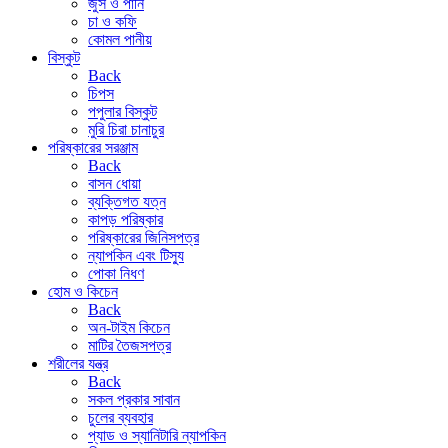
জুস ও পানি
চা ও কফি
কোমল পানীয়
বিস্কুট
Back
চিপস
পপুলার বিস্কুট
মুরি চিরা চানাচুর
পরিষ্কারের সরঞ্জাম
Back
বাসন ধোয়া
ব্যক্তিগত যত্ন
কাপড় পরিষ্কার
পরিষ্কারের জিনিসপত্র
ন্যাপকিন এবং টিস্যু
পোকা নিধণ
হোম ও কিচেন
Back
অন-টাইম কিচেন
মাটির তৈজসপত্র
শরীলের যন্ত্র
Back
সকল প্রকার সাবান
চুলের ব্যবহার
প্যাড ও স্যানিটারি ন্যাপকিন