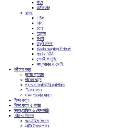
মাংস
শুটকি মাছ
রান্না
চাউল
ডাল
তেল
নুডলস
মশলা
রাধুণী মসলা
রান্নার অন্যান্য উপকরণ
লবণ ও চিনি
শেমাই ও সুজি
সস্ আচার ও জেলি
শরীলের যন্ত্র
চুলের ব্যবহার
দাঁতের যত্ন
প্যাড ও স্যানিটারি ন্যাপকিন
শীতের যত্ন
সকল প্রকার সাবান
শিশুর যত্ন
শিশুর যত্ন ও খাবার
স্কুল,অফিস ও স্টেশনারি
হোম ও কিচেন
অন-টাইম কিচেন
মাটির তৈজসপত্র