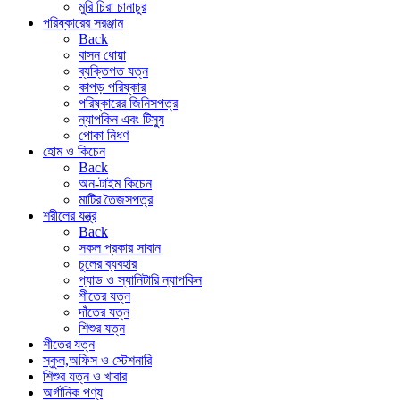
মুরি চিরা চানাচুর
পরিষ্কারের সরঞ্জাম
Back
বাসন ধোয়া
ব্যক্তিগত যত্ন
কাপড় পরিষ্কার
পরিষ্কারের জিনিসপত্র
ন্যাপকিন এবং টিস্যু
পোকা নিধণ
হোম ও কিচেন
Back
অন-টাইম কিচেন
মাটির তৈজসপত্র
শরীলের যন্ত্র
Back
সকল প্রকার সাবান
চুলের ব্যবহার
প্যাড ও স্যানিটারি ন্যাপকিন
শীতের যত্ন
দাঁতের যত্ন
শিশুর যত্ন
শীতের যত্ন
স্কুল,অফিস ও স্টেশনারি
শিশুর যত্ন ও খাবার
অর্গানিক পণ্য