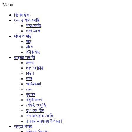
Menu
বিশেষ ছাড়
ফল ও শাক-সবজি
শাক-সবজি
তাজা-ফল
মাংস ও মাছ
মাছ
মাংস
শুটকি মাছ
রান্নার সামগ্রী
মশলা
লবণ ও চিনি
চাউল
ডাল
আটা-ময়দা
তেল
নুডলস
রাধুণী মসলা
শেমাই ও সুজি
দুধ এবং ডিম
সস্ আচার ও জেলি
রান্নার অন্যান্য উপকরণ
নাস্তা-খাবার
পাউডার ড্রিংক