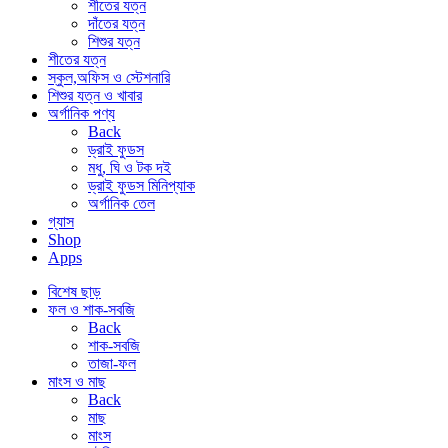
শীতের যত্ন
দাঁতের যত্ন
শিশুর যত্ন
শীতের যত্ন
স্কুল,অফিস ও স্টেশনারি
শিশুর যত্ন ও খাবার
অর্গানিক পণ্য
Back
ড্রাই ফুডস
মধু, ঘি ও টক দই
ড্রাই ফুডস মিনিপ্যাক
অর্গানিক তেল
গ্যাস
Shop
Apps
বিশেষ ছাড়
ফল ও শাক-সবজি
Back
শাক-সবজি
তাজা-ফল
মাংস ও মাছ
Back
মাছ
মাংস