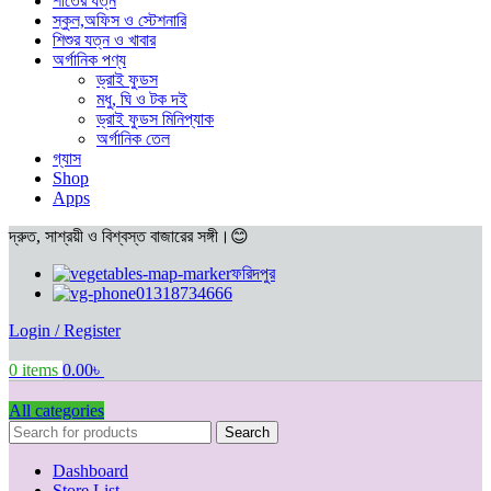
শীতের যত্ন
স্কুল,অফিস ও স্টেশনারি
শিশুর যত্ন ও খাবার
অর্গানিক পণ্য
ড্রাই ফুডস
মধু, ঘি ও টক দই
ড্রাই ফুডস মিনিপ্যাক
অর্গানিক তেল
গ্যাস
Shop
Apps
দ্রুত, সাশ্রয়ী ও বিশ্বস্ত বাজারের সঙ্গী।😊
ফরিদপুর
01318734666
Login / Register
0
items
0.00
৳
All categories
Search
Dashboard
Store List