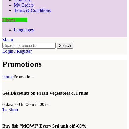
My Orders
Terms & Conditions
0
items
0.00
৳
Languages
Menu
Search
Login / Register
Promotions
Home
Promotions
Get Discounts on Frash Vegetables & Fruits
0
days
00
hr
00
min
00
sc
To Shop
Buy fish “MOWI” Every 3rd unit off -60%