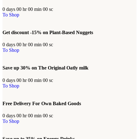
0
days
00
hr
00
min
00
sc
To Shop
Get discount -15% on Plant-Based Nuggets
0
days
00
hr
00
min
00
sc
To Shop
Save up 30% on The Original Oatly milk
0
days
00
hr
00
min
00
sc
To Shop
Free Delivery For Own Baked Goods
0
days
00
hr
00
min
00
sc
To Shop
Save up to 35% on Energy Drinks